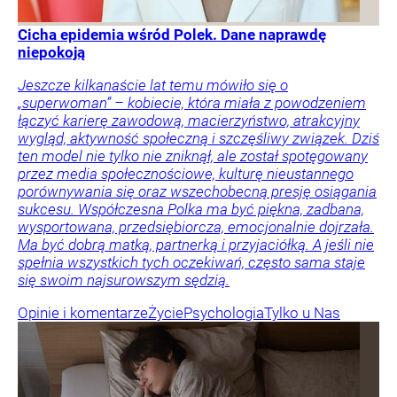
Cicha epidemia wśród Polek. Dane naprawdę
niepokoją
Jeszcze kilkanaście lat temu mówiło się o
„superwoman” – kobiecie, która miała z powodzeniem
łączyć karierę zawodową, macierzyństwo, atrakcyjny
wygląd, aktywność społeczną i szczęśliwy związek. Dziś
ten model nie tylko nie zniknął, ale został spotęgowany
przez media społecznościowe, kulturę nieustannego
porównywania się oraz wszechobecną presję osiągania
sukcesu. Współczesna Polka ma być piękna, zadbana,
wysportowana, przedsiębiorcza, emocjonalnie dojrzała.
Ma być dobrą matką, partnerką i przyjaciółką. A jeśli nie
spełnia wszystkich tych oczekiwań, często sama staje
się swoim najsurowszym sędzią.
Opinie i komentarze
Życie
Psychologia
Tylko u Nas