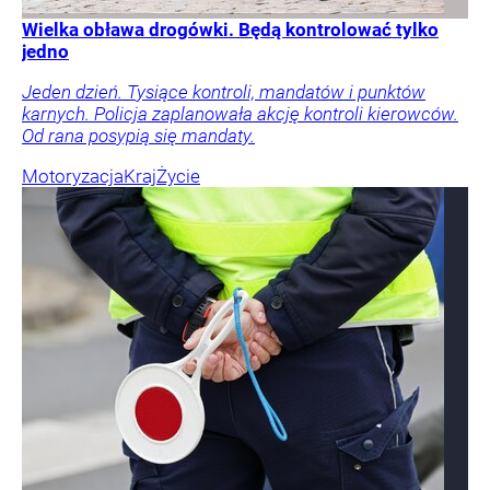
Wielka obława drogówki. Będą kontrolować tylko
jedno
Jeden dzień. Tysiące kontroli, mandatów i punktów
karnych. Policja zaplanowała akcję kontroli kierowców.
Od rana posypią się mandaty.
Motoryzacja
Kraj
Życie