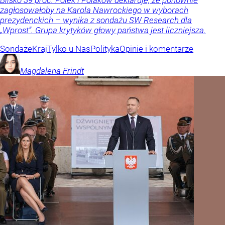
Blisko 39 proc. Polek i Polaków deklaruje, że ponownie
zagłosowałoby na Karola Nawrockiego w wyborach
prezydenckich – wynika z sondażu SW Research dla
„Wprost”. Grupa krytyków głowy państwa jest liczniejsza.
Sondaże
Kraj
Tylko u Nas
Polityka
Opinie i komentarze
Magdalena
Frindt