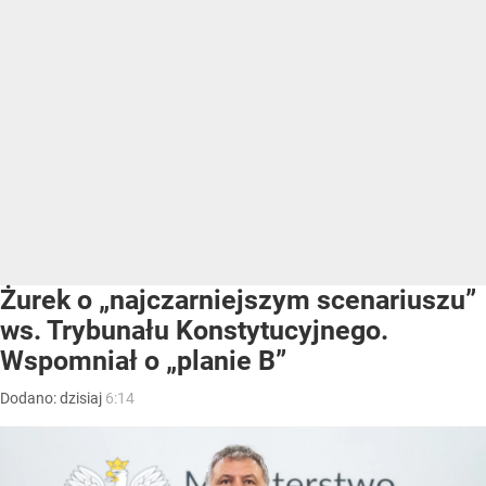
Żurek o „najczarniejszym scenariuszu”
ws. Trybunału Konstytucyjnego.
Wspomniał o „planie B”
Dodano:
dzisiaj
6:14