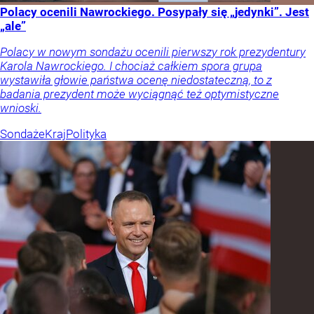
Polacy ocenili Nawrockiego. Posypały się „jedynki”. Jest
„ale”
Polacy w nowym sondażu ocenili pierwszy rok prezydentury
Karola Nawrockiego. I chociaż całkiem spora grupa
wystawiła głowie państwa ocenę niedostateczną, to z
badania prezydent może wyciągnąć też optymistyczne
wnioski.
Sondaże
Kraj
Polityka