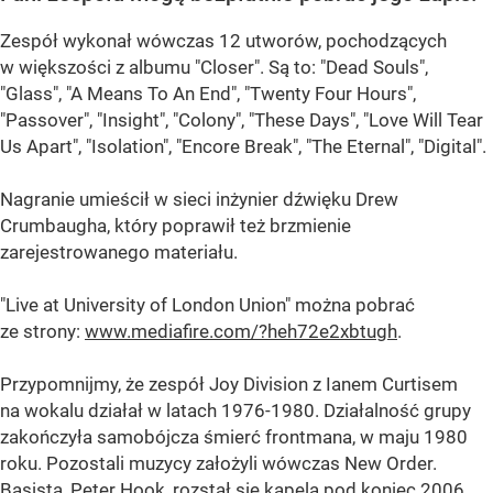
Zespół wykonał wówczas 12 utworów, pochodzących
w większości z albumu "Closer". Są to: "Dead Souls",
"Glass", "A Means To An End", "Twenty Four Hours",
"Passover", "Insight", "Colony", "These Days", "Love Will Tear
Us Apart", "Isolation", "Encore Break", "The Eternal", "Digital".
Nagranie umieścił w sieci inżynier dźwięku Drew
Crumbaugha, który poprawił też brzmienie
zarejestrowanego materiału.
"Live at University of London Union" można pobrać
ze strony:
www.mediafire.com/?heh72e2xbtugh
.
Przypomnijmy, że zespół Joy Division z Ianem Curtisem
na wokalu działał w latach 1976-1980. Działalność grupy
zakończyła samobójcza śmierć frontmana, w maju 1980
roku. Pozostali muzycy założyli wówczas New Order.
Basista, Peter Hook, rozstał się kapelą pod koniec 2006