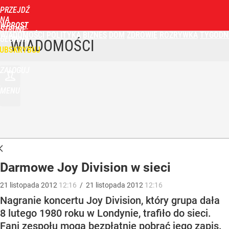
PRZEJDŹ
NA
WPROST
STRONĘ
WIADOMOŚCI
POLITYKA
BIZNES
DOM
ZDROWIE
ROZRYWKA
TYGODN
GŁÓWNĄ
WIADOMOŚCI
UBSKRYBUJ
ZALOGUJ
MENU
Darmowe Joy Division w sieci
21
listopada
2012
12:16
/
21
listopada
2012
12:16
Nagranie koncertu Joy Division, który grupa dała
8 lutego 1980 roku w Londynie, trafiło do sieci.
Fani zespołu mogą bezpłatnie pobrać jego zapis.