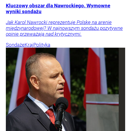
Kluczowy obszar dla Nawrockiego. Wymowne
wyniki sondażu
Jak Karol Nawrocki reprezentuje Polskę na arenie
międzynarodowej? W najnowszym sondażu pozytywne
opinie przeważają nad krytycznymi.
Sondaże
Kraj
Polityka