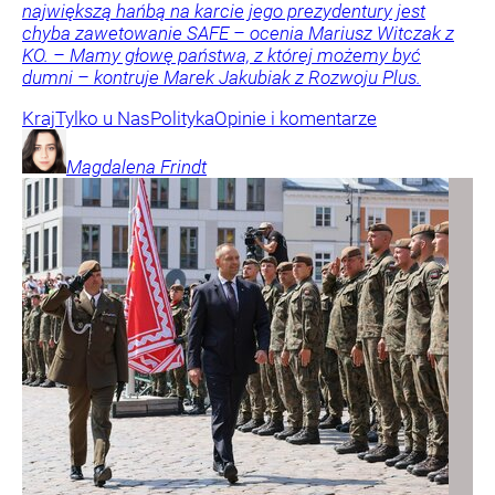
największą hańbą na karcie jego prezydentury jest
chyba zawetowanie SAFE – ocenia Mariusz Witczak z
KO. – Mamy głowę państwa, z której możemy być
dumni – kontruje Marek Jakubiak z Rozwoju Plus.
Kraj
Tylko u Nas
Polityka
Opinie i komentarze
Magdalena
Frindt