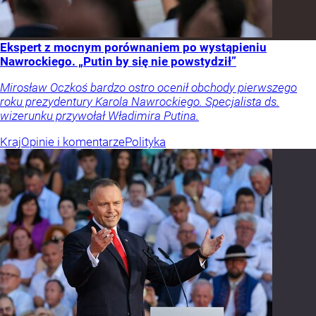
Ekspert z mocnym porównaniem po wystąpieniu
Nawrockiego. „Putin by się nie powstydził”
Mirosław Oczkoś bardzo ostro ocenił obchody pierwszego
roku prezydentury Karola Nawrockiego. Specjalista ds.
wizerunku przywołał Władimira Putina.
Kraj
Opinie i komentarze
Polityka