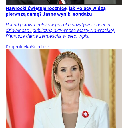
Nawrocki świętuje rocznicę, jak Polacy widzą
pierwszą damę? Jasne wyniki sondażu
Ponad połowa Polaków po roku pozytywnie ocenia
działalność i publiczną aktywność Marty Nawrockiej.
Pierwsza dama zamieściła w sieci wpis.
Kraj
Polityka
Sondaże