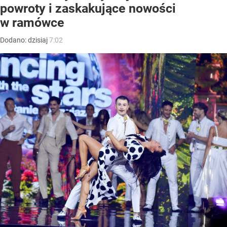
powroty i zaskakujące nowości
w ramówce
Dodano:
dzisiaj
7:02