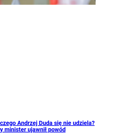
rze
Życie
czego Andrzej Duda się nie udziela?
y minister ujawnił powód