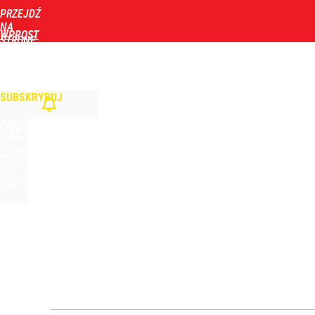
PRZEJDŹ
Udostępnij
1
Skomentuj
NA
WPROST
STRONĘ
GŁÓWNĄ
WIADOMOŚCI
POLITYKA
BIZNES
DOM
ZDROWIE
ROZRYWKA
TYGOD
Farmacja: wzrost pod presją. co czeka branżę do 
SUBSKRYBUJ
dodaj
ZALOGUJ
Wielka obława drogówki. Będą kontrolować tylko 
SZUKAJ
MENU
dodaj
Jak Ewa Woydyłło z terapeutki stała się influence
1