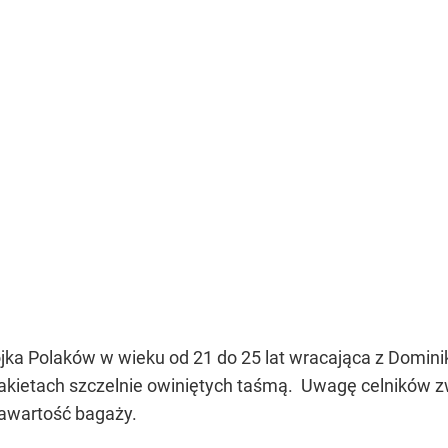
ójka Polaków w wieku od 21 do 25 lat wracająca z Domin
akietach szczelnie owiniętych taśmą. Uwagę celników 
awartość bagaży.