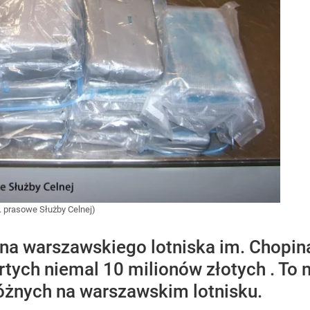
t. prasowe Służby Celnej)
lna warszawskiego lotniska im. Chopi
ych niemal 10 milionów złotych . To na
óżnych na warszawskim lotnisku.