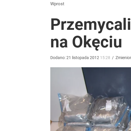
Niemiecka prasa uderza w Nawrockiego. Wini go z
Wprost
Przemycali
16
na Okęciu
Pranie pachnie obłędnie. Ten patent z Sycylii zastę
dodaj
Dodano:
21
listopada
2012
15:28
/
Zmienio
Nawrocki ma szansę na drugą kadencję? Tak ocenil
10