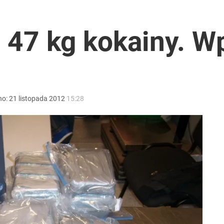
a ataki na Ukraińców
 47 kg kokainy. W
puje płyn do płukania
no:
21
listopada
2012
15:28
i go Polacy. Sondaż dla „Wprost”