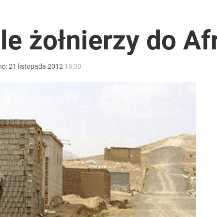
le żołnierzy do Af
ntra „Cała Europa nam go zazdrości”
no:
21
listopada
2012
18:30
2030 roku?