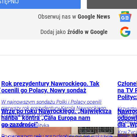
STĘPNIJ
Obserwuj nas
w
Google News
Dodaj jako
źródło w Google
Rok prezydentury Nawrockiego. Tak
Człone
”
ocenili go Polacy. Nowy sondaż
na TV 
Polityc
W najnowszym sondażu Polki i Polacy ocenili
pierwszy rok prezydentury Karola Nawrockiego.
Krzyszto
Wrze po roku Nawrockiego. „Największa
Nawroc
Przedstawiamy wyniki.
KRRiT na
hańba” kontra „Cała Europa nam
odpowi
gorzko z
go zazdrości”
dla „W
Sondaże
Kraj
Polityka
Kraj
Życ
Po pierwszym roku prezydentury nic nie wskazuje
Blisko 3