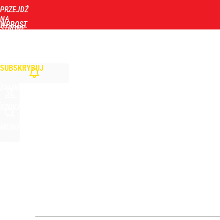
PRZEJDŹ
Udostępnij
4
Skomentuj
NA
WPROST
STRONĘ
GŁÓWNĄ
WIADOMOŚCI
POLITYKA
BIZNES
DOM
ZDROWIE
ROZRYWKA
TYGOD
Vistula x LOT: Elegancja w podróży. Premiera wspó
SUBSKRYBUJ
dodaj
ZALOGUJ
Nawrocki ma szansę na drugą kadencję? Tak ocenil
SZUKAJ
MENU
1
Nawrocki chce referendum. Tak odpowiedzieliby P
4