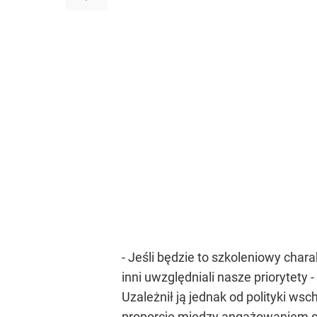
- Jeśli będzie to szkoleniowy char
inni uwzględniali nasze priorytet
Uzależnił ją jednak od polityki w
proporcję między angażowaniem się