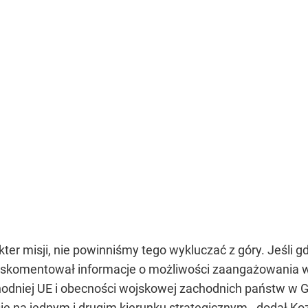
akter misji, nie powinniśmy tego wykluczać z góry. Jeśli
y - skomentował informacje o możliwości zaangażowania w
schodniej UE i obecności wojskowej zachodnich państw w 
 na jednym i drugim kierunku strategicznym - dodał Koz