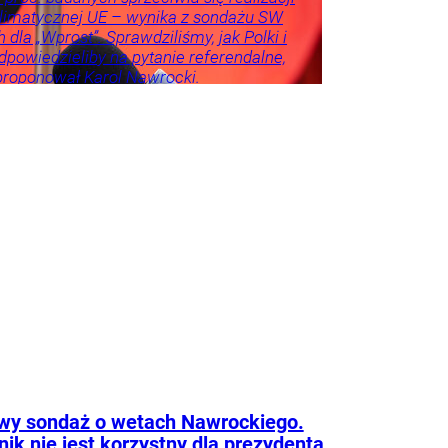
 klimatycznej UE – wynika z sondażu SW
 dla „Wprost”. Sprawdziliśmy, jak Polki i
dpowiedzieliby na pytanie referendalne,
proponował Karol Nawrocki.
e
Kraj
Tylko
na
Frindt
tyka
Świat
Tygodnik
wy sondaż o wetach Nawrockiego.
ik nie jest korzystny dla prezydenta