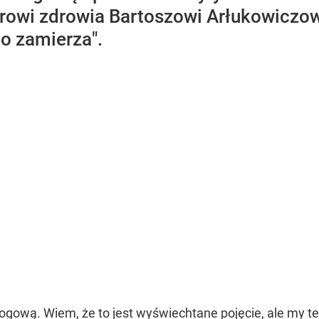
trowi zdrowia Bartoszowi Arłukowiczowi
co zamierza".
rogową. Wiem, że to jest wyświechtane pojęcie, ale my te