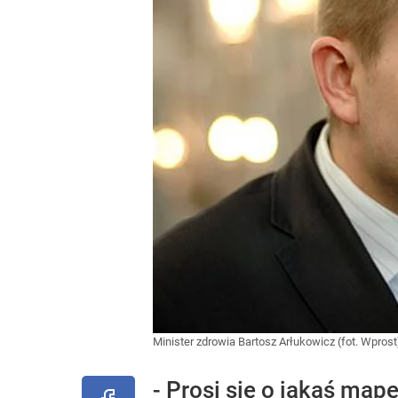
Minister zdrowia Bartosz Arłukowicz (fot. Wpros
- Prosi się o jakąś map