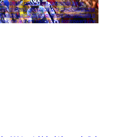
 terapeutki uzależnień zamieniła się w
erkę, niekiedy głoszącą pop-psychologiczne
 Paradoksalnie to, co ostatnio powiedziała o
tek, nie jest ani najbardziej kontrowersyjne,
roźniejsze. Problem w tym, że wszyscy
 że tego nie widzą.
ie
Psychologia
Tylko
godnik