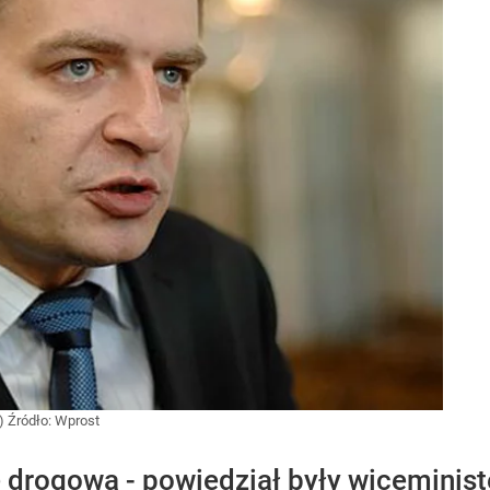
t)
Źródło:
Wprost
ę drogową - powiedział były wiceminis