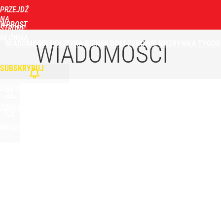
PRZEJDŹ
Udostępnij
8
Skomentuj
NA
WPROST
STRONĘ
GŁÓWNĄ
WIADOMOŚCI
POLITYKA
BIZNES
DOM
ZDROWIE
ROZRYWKA
TYGOD
Ulewy dały się we znaki mieszkańcom Podkarpacia.
WIADOMOŚCI
SUBSKRYBUJ
dodaj
ZALOGUJ
Morawiecki przelicytował PiS. Chce zawieszać 800 
SZUKAJ
MENU
dodaj
„Regularnie posługuje się językiem nienawiści”. 
3