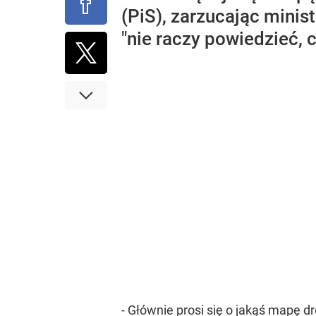
(PiS), zarzucając minis
"nie raczy powiedzieć, 
- Głównie prosi się o jakąś mapę d