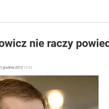
rzezi wołyńskiej
ntra „Cała Europa nam go zazdrości”
owicz nie raczy powied
„Chce wciągnąć Polskę do konfliktu”
1
grudnia
2012
12:30