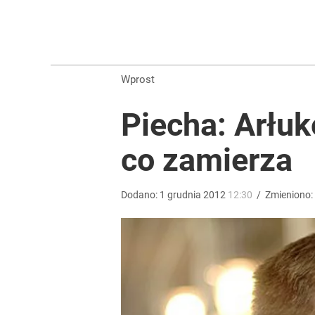
„Nie chodzi o zemstę”. Mocny apel w sprawie ofiar 
dodaj
Wprost
Wrze po roku Nawrockiego. „Największa hańba” ko
Piecha: Arłuk
16
co zamierza
Mocne słowa z Moskwy pod adresem Sikorskiego. 
Dodano:
1
grudnia
2012
12:30
/
Zmieniono:
1