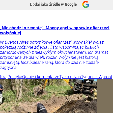
Dodaj jako
źródło w Google
„Nie chodzi o zemstę”. Mocny apel w sprawie ofiar rzezi
wołyńskiej
W Buenos Aires potomkowie ofiar rzezi wołyńskiej wciąż
pokazują rodzinne zdjęcia i listy, wspominając bliskich
zamordowanych z niezwykłym okrucieństwem. Ich dramat
przypomina, że dla wielu rodzin Wołyń nie jest historią
zamkniętą, lecz bolesną raną, która do dziś nie została
zagojona.
Kraj
Polityka
Opinie i komentarze
Tylko u Nas
Tygodnik Wprost