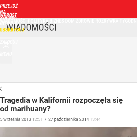
PRZEJDŹ
NA
WPROST
STRONĘ
WIADOMOŚCI
POLITYKA
BIZNES
DOM
ZDROWIE
ROZRYWKA
TYGODN
GŁÓWNĄ
WIADOMOŚCI
UBSKRYBUJ
ZALOGUJ
MENU
Tragedia w Kalifornii rozpoczęła się
od marihuany?
5
września
2013
12:51
/
27
października
2014
13:44