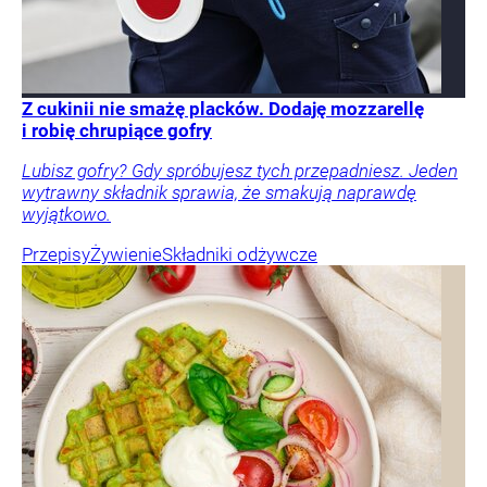
Z cukinii nie smażę placków. Dodaję mozzarellę
i robię chrupiące gofry
Lubisz gofry? Gdy spróbujesz tych przepadniesz. Jeden
wytrawny składnik sprawia, że smakują naprawdę
wyjątkowo.
Przepisy
Żywienie
Składniki odżywcze