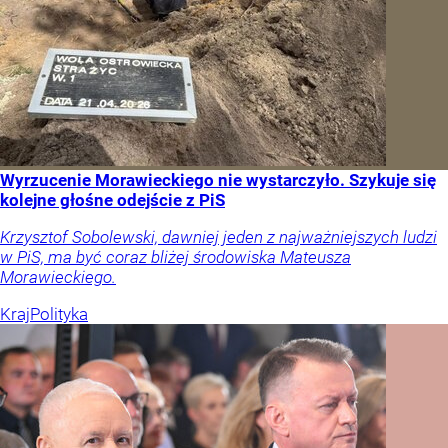
Wyrzucenie Morawieckiego nie wystarczyło. Szykuje się
kolejne głośne odejście z PiS
Krzysztof Sobolewski, dawniej jeden z najważniejszych ludzi
w PiS, ma być coraz bliżej środowiska Mateusza
Morawieckiego.
Kraj
Polityka