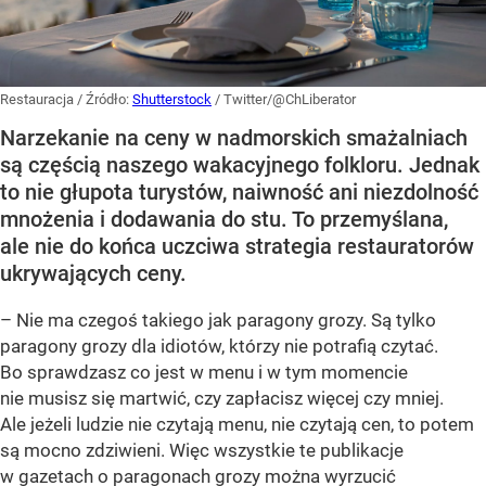
Restauracja
/ Źródło:
Shutterstock
/
Twitter/@ChLiberator
Narzekanie na ceny w nadmorskich smażalniach
są częścią naszego wakacyjnego folkloru. Jednak
to nie głupota turystów, naiwność ani niezdolność
mnożenia i dodawania do stu. To przemyślana,
ale nie do końca uczciwa strategia restauratorów
ukrywających ceny.
– Nie ma czegoś takiego jak paragony grozy. Są tylko
paragony grozy dla idiotów, którzy nie potrafią czytać.
Bo sprawdzasz co jest w menu i w tym momencie
nie musisz się martwić, czy zapłacisz więcej czy mniej.
Ale jeżeli ludzie nie czytają menu, nie czytają cen, to potem
są mocno zdziwieni. Więc wszystkie te publikacje
w gazetach o paragonach grozy można wyrzucić