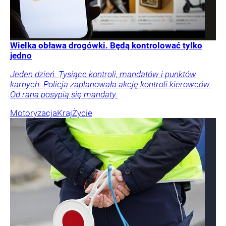
Wielka obława drogówki. Będą kontrolować tylko
jedno
Jeden dzień. Tysiące kontroli, mandatów i punktów
karnych. Policja zaplanowała akcję kontroli kierowców.
Od rana posypią się mandaty.
Motoryzacja
Kraj
Życie