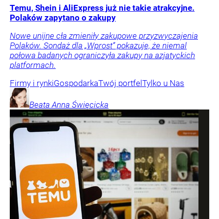
Temu, Shein i AliExpress już nie takie atrakcyjne.
Polaków zapytano o zakupy
Nowe unijne cła zmieniły zakupowe przyzwyczajenia
Polaków. Sondaż dla „Wprost” pokazuje, że niemal
połowa badanych ograniczyła zakupy na azjatyckich
platformach.
Firmy i rynki
Gospodarka
Twój portfel
Tylko u Nas
Beata Anna
Święcicka