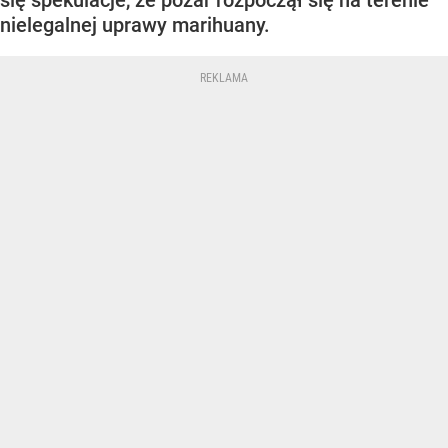
się spekulacje, że pożar rozpoczął się na terenie
nielegalnej uprawy marihuany.