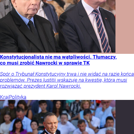
Konstytucjonalista nie ma wątpliwości. Tłumaczy,
co musi zrobić Nawrocki w sprawie TK
Spór o Trybunał Konstytucyjny trwa i nie widać na razie końca
problemów. Prezes Iustitii wskazuje na kwestię, którą musi
rozwiązać prezydent Karol Nawrocki.
Kraj
Polityka