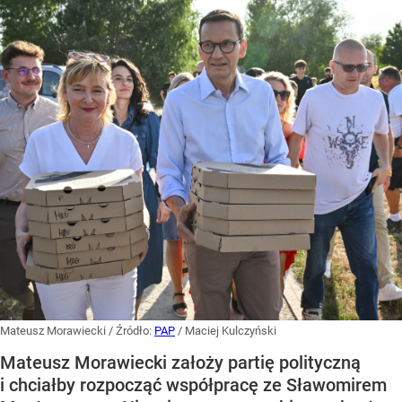
Mateusz Morawiecki
/ Źródło:
PAP
/
Maciej Kulczyński
Mateusz Morawiecki założy partię polityczną
i chciałby rozpocząć współpracę ze Sławomirem