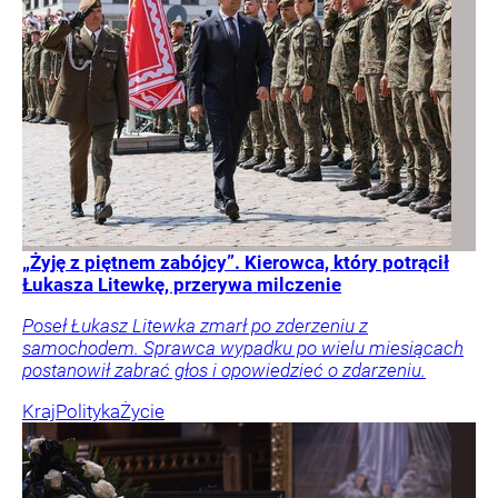
„Żyję z piętnem zabójcy”. Kierowca, który potrącił
Łukasza Litewkę, przerywa milczenie
Poseł Łukasz Litewka zmarł po zderzeniu z
samochodem. Sprawca wypadku po wielu miesiącach
postanowił zabrać głos i opowiedzieć o zdarzeniu.
Kraj
Polityka
Życie