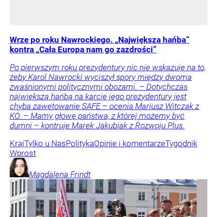
Wrze po roku Nawrockiego. „Największa hańba”
kontra „Cała Europa nam go zazdrości”
Po pierwszym roku prezydentury nic nie wskazuje na to,
żeby Karol Nawrocki wyciszył spory między dwoma
zwaśnionymi politycznymi obozami. – Dotychczas
największą hańbą na karcie jego prezydentury jest
chyba zawetowanie SAFE – ocenia Mariusz Witczak z
KO. – Mamy głowę państwa, z której możemy być
dumni – kontruje Marek Jakubiak z Rozwoju Plus.
Kraj
Tylko u Nas
Polityka
Opinie i komentarze
Tygodnik
Wprost
Magdalena
Frindt