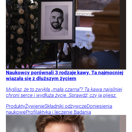
Naukowcy porównali 3 rodzaje kawy. Ta najmocniej
wiązała się z dłuższym życiem
Myślisz, że to zwykła „mała czarna”? Ta kawa najsilniej
chroni serce i wydłuża życie. Sprawdź, czy ją pijesz.
Produkty
Żywienie
Składniki odżywcze
Doniesienia
naukowe
Profilaktyka i leczenie
Badania