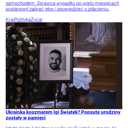
samochodem. Sprawca wypadku po wielu miesiącach
postanowił zabrać głos i opowiedzieć o zdarzeniu.
Kraj
Polityka
Życie
Ukrainka koszmarem Igi Świątek? Popsute urodziny
zostały w pamięci