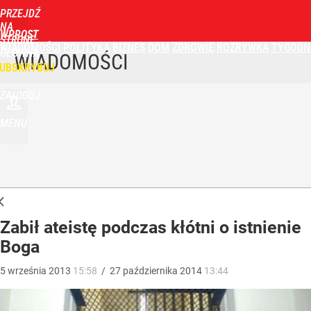
PRZEJDŹ
NA
WPROST
STRONĘ
WIADOMOŚCI
POLITYKA
BIZNES
DOM
ZDROWIE
ROZRYWKA
TYGODN
GŁÓWNĄ
WIADOMOŚCI
UBSKRYBUJ
ZALOGUJ
MENU
Zabił ateistę podczas kłótni o istnienie
Boga
5
września
2013
15:58
/
27
października
2014
13:44