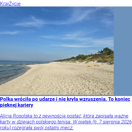
Kraj
Życie
Polka wróciła po udarze i nie kryła wzruszenia. To koniec
pięknej kariery
Alicja Rosolska to z pewnością postać, która zapisała ważne
karty w dziejach polskiego tenisa. W piątek (tj. 7 sierpnia 2026
roku) rozegrała swój ostatni mecz.