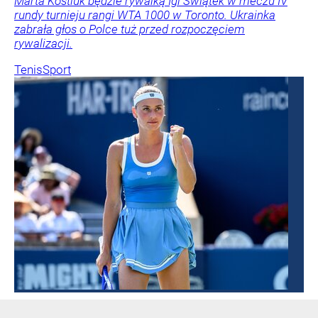
Marta Kostiuk będzie rywalką Igi Świątek w meczu IV
rundy turnieju rangi WTA 1000 w Toronto. Ukrainka
zabrała głos o Polce tuż przed rozpoczęciem
rywalizacji.
Tenis
Sport