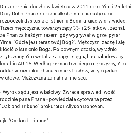
Do zdarzenia doszło w kwietniu w 2011 roku. Yim i 25-letni
Dzuy Duhn Phan odurzeni alkoholem i narkotykami
rozpoczęli dyskusję o istnieniu Boga, grając w gry wideo.
Trzeci mężczyzna, towarzyszący 33- i 25-latkowi, zeznał,
że Phan za każdym razem, gdy wygrywał w grze, pytał
Yima: "Gdzie jest teraz twój Bóg?". Mężczyźni zaczęli się
kłócić o istnienie Boga. Po pewnym czasie, wyraźnie
zirytowany Yim wstał z kanapy i sięgnął po naładowany
karabin AR-15. Według zeznań trzeciego mężczyzny, Yim
oddał w kierunku Phana sześć strzałów, w tym jeden
w głowę. Mężczyzna zginął na miejscu.
- Wyrok sądu jest właściwy. Zwraca sprawiedliwość
rodzinie pana Phana - powiedziała cytowana przez
"Oakland Tribune" prokurator Allyson Donovan.
sjk, "Oakland Tribune"