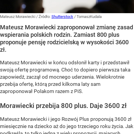
Mateusz Morawiecki
/ Źródło:
Shutterstock
/
TomaszKudala
Mateusz Morawiecki zaproponował zmianę zasad
wspierania polskich rodzin. Zamiast 800 plus
proponuje pensję rodzicielską w wysokości 3600
zł.
Mateusz Morawiecki w końcu odsłonił karty i przedstawił
swoją ofertę programową. Choć to dopiero pierwsza taka
zapowiedź, zaczął od mocnego uderzenia. Wielokrotnie
przebija ofertę, którą przed kilkoma laty sam
zaproponował Polakom razem z PiS.
Morawiecki przebija 800 plus. Daje 3600 zł
Mateusz Morawiecki i jego Rozwój Plus proponują 3600 zł
miesięcznie na dziecko aż do jego trzeciego roku życia. Jak
podkreśla, to tylko jedna z wielu propozycji, mających