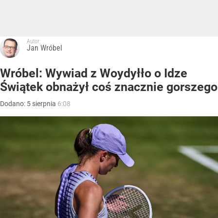
Autor:
Jan Wróbel
Wróbel: Wywiad z Woydyłło o Idze
Świątek obnażył coś znacznie gorszego
Dodano:
5
sierpnia
6:08