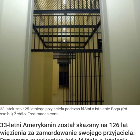
33-latek zabił 25-letniego przyjaciela podczas kłótni o istnienie Boga (fot.
sxc.hu)
Źródło:
FreeImages.com
33-letni Amerykanin został skazany na 126 lat
więzienia za zamordowanie swojego przyjaciela.