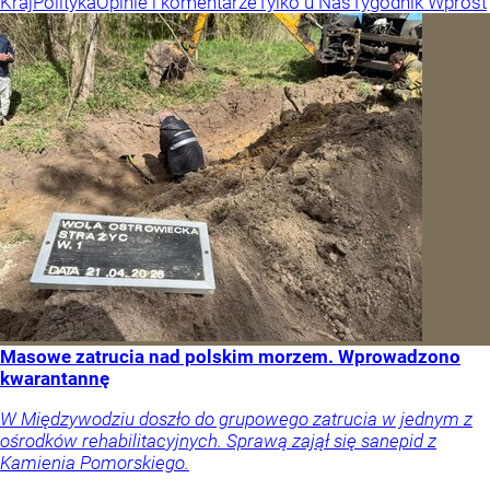
Kraj
Polityka
Opinie i komentarze
Tylko u Nas
Tygodnik Wprost
Masowe zatrucia nad polskim morzem. Wprowadzono
kwarantannę
W Międzywodziu doszło do grupowego zatrucia w jednym z
ośrodków rehabilitacyjnych. Sprawą zajął się sanepid z
Kamienia Pomorskiego.