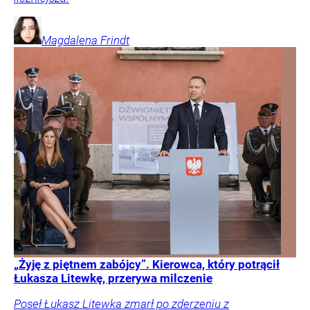
Magdalena
Frindt
„Żyję z piętnem zabójcy”. Kierowca, który potrącił
Łukasza Litewkę, przerywa milczenie
Poseł Łukasz Litewka zmarł po zderzeniu z