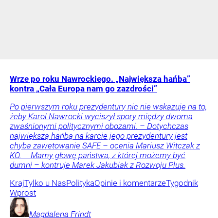
Wrze po roku Nawrockiego. „Największa hańba”
kontra „Cała Europa nam go zazdrości”
Po pierwszym roku prezydentury nic nie wskazuje na to,
żeby Karol Nawrocki wyciszył spory między dwoma
zwaśnionymi politycznymi obozami. – Dotychczas
największą hańbą na karcie jego prezydentury jest
chyba zawetowanie SAFE – ocenia Mariusz Witczak z
KO. – Mamy głowę państwa, z której możemy być
dumni – kontruje Marek Jakubiak z Rozwoju Plus.
Kraj
Tylko u Nas
Polityka
Opinie i komentarze
Tygodnik
Wprost
Magdalena
Frindt