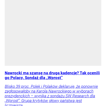
Nawrocki ma szansę na drugą kadencję? Tak ocenili
go Polacy. Sondaż dla „Wprost”
Blisko 39 proc. Polek i Polaków deklaruje, że ponownie
zagłosowałoby na Karola Nawrockiego w wyborach
prezydenckich – wynika z sondażu SW Research dla
„Wprost”. Grupa krytyków głowy państwa jest
liczniejsza.