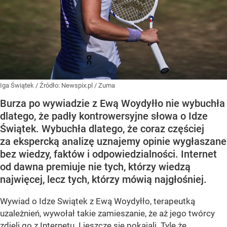
Iga Świątek
/ Źródło:
Newspix.pl
/
Zuma
Burza po wywiadzie z Ewą Woydyłło nie wybuchła
dlatego, że padły kontrowersyjne słowa o Idze
Świątek. Wybuchła dlatego, że coraz częściej
za ekspercką analizę uznajemy opinie wygłaszane
bez wiedzy, faktów i odpowiedzialności. Internet
od dawna premiuje nie tych, którzy wiedzą
najwięcej, lecz tych, którzy mówią najgłośniej.
Wywiad o Idze Swiątek z Ewą Woydyłło, terapeutką
uzależnień, wywołał takie zamieszanie, że aż jego twórcy
zdjęli go z Internetu. I jeszcze się pokajali. Tyle że...