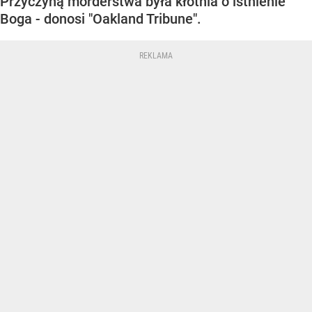
Przyczyną morderstwa była kłótnia o istnienie
Boga - donosi "Oakland Tribune".