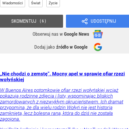
Wiadomości
Świat
Życie
SKOMENTUJ
UDOSTĘPNIJ
6
Obserwuj nas
w
Google News
Dodaj jako
źródło w Google
„Nie chodzi o zemstę”. Mocny apel w sprawie ofiar rzezi
wołyńskiej
W Buenos Aires potomkowie ofiar rzezi wołyńskiej wciąż
pokazują rodzinne zdjęcia i listy, wspominając bliskich
zamordowanych z niezwykłym okrucieństwem. Ich dramat
przypomina, że dla wielu rodzin Wołyń nie jest historią
zamkniętą, lecz bolesną raną, która do dziś nie została
zagojona.