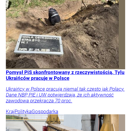
Pomysł PiS skonfrontowany z rzeczywistością. Tylu
Ukraińców pracuje w Polsce
Ukraińcy w Polsce pracują niemal tak często jak Polacy.
Dane NBP, PIE i UW potwierdzają, że ich aktywność
zawodowa przekracza 70 proc.
Kraj
Polityka
Gospodarka