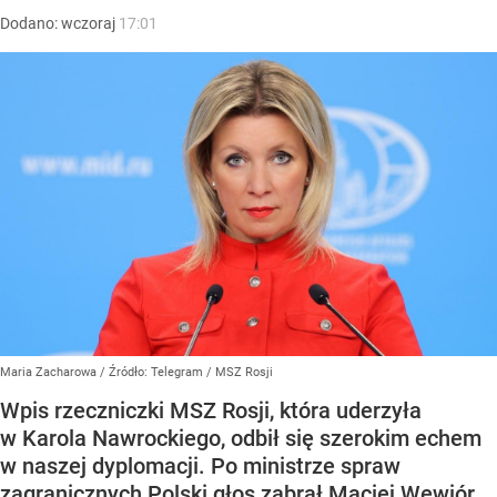
Dodano:
wczoraj
17:01
Maria Zacharowa
/ Źródło:
Telegram
/
MSZ Rosji
Wpis rzeczniczki MSZ Rosji, która uderzyła
w Karola Nawrockiego, odbił się szerokim echem
w naszej dyplomacji. Po ministrze spraw
zagranicznych Polski głos zabrał Maciej Wewiór.