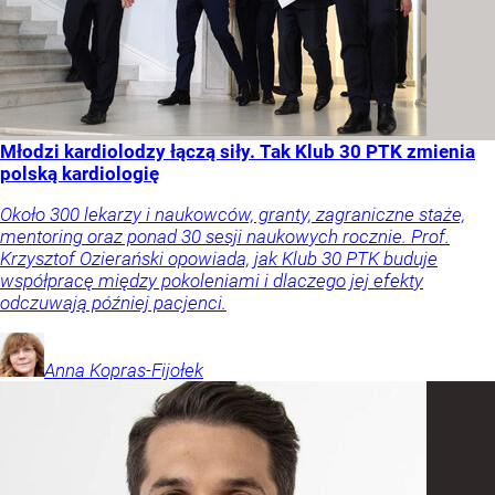
Młodzi kardiolodzy łączą siły. Tak Klub 30 PTK zmienia
polską kardiologię
Około 300 lekarzy i naukowców, granty, zagraniczne staże,
mentoring oraz ponad 30 sesji naukowych rocznie. Prof.
Krzysztof Ozierański opowiada, jak Klub 30 PTK buduje
współpracę między pokoleniami i dlaczego jej efekty
odczuwają później pacjenci.
Anna
Kopras-Fijołek