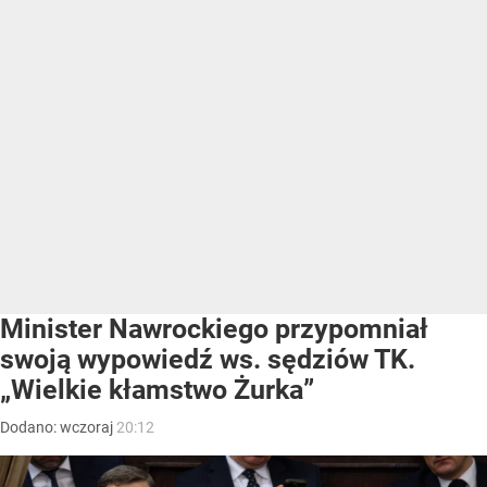
Minister Nawrockiego przypomniał
swoją wypowiedź ws. sędziów TK.
„Wielkie kłamstwo Żurka”
Dodano:
wczoraj
20:12