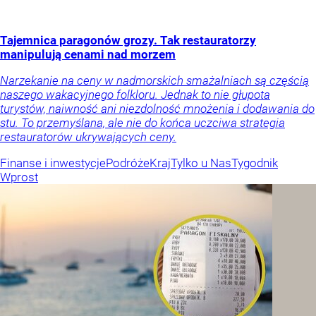
Tajemnica paragonów grozy. Tak restauratorzy
manipulują cenami nad morzem
Narzekanie na ceny w nadmorskich smażalniach są częścią
naszego wakacyjnego folkloru. Jednak to nie głupota
turystów, naiwność ani niezdolność mnożenia i dodawania do
stu. To przemyślana, ale nie do końca uczciwa strategia
restauratorów ukrywających ceny.
Finanse i inwestycje
Podróże
Kraj
Tylko u Nas
Tygodnik
Wprost