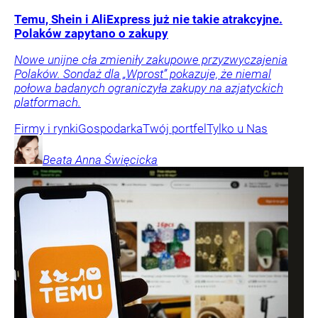
Temu, Shein i AliExpress już nie takie atrakcyjne.
Polaków zapytano o zakupy
Nowe unijne cła zmieniły zakupowe przyzwyczajenia
Polaków. Sondaż dla „Wprost” pokazuje, że niemal
połowa badanych ograniczyła zakupy na azjatyckich
platformach.
Firmy i rynki
Gospodarka
Twój portfel
Tylko u Nas
Beata Anna
Święcicka