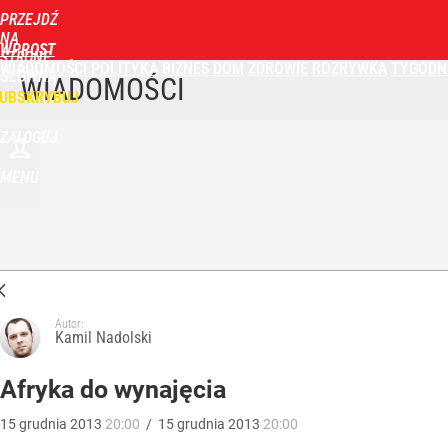
PRZEJDŹ
NA
WPROST
STRONĘ
WIADOMOŚCI
POLITYKA
BIZNES
DOM
ZDROWIE
ROZRYWKA
TYGODN
GŁÓWNĄ
WIADOMOŚCI
UBSKRYBUJ
ZALOGUJ
MENU
Autor:
Kamil Nadolski
Afryka do wynajęcia
15
grudnia
2013
20:00
/
15
grudnia
2013
20:00