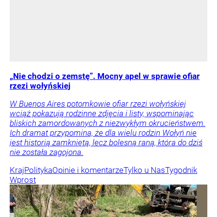
„Nie chodzi o zemstę”. Mocny apel w sprawie ofiar
rzezi wołyńskiej
W Buenos Aires potomkowie ofiar rzezi wołyńskiej
wciąż pokazują rodzinne zdjęcia i listy, wspominając
bliskich zamordowanych z niezwykłym okrucieństwem.
Ich dramat przypomina, że dla wielu rodzin Wołyń nie
jest historią zamkniętą, lecz bolesną raną, która do dziś
nie została zagojona.
Kraj
Polityka
Opinie i komentarze
Tylko u Nas
Tygodnik
Wprost