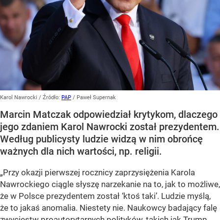
Karol Nawrocki
/ Źródło:
PAP
/
Paweł Supernak
Marcin Matczak odpowiedział krytykom, dlaczego
jego zdaniem Karol Nawrocki został prezydentem.
Według publicysty ludzie widzą w nim obrońcę
ważnych dla nich wartości, np. religii.
„Przy okazji pierwszej rocznicy zaprzysiężenia Karola
Nawrockiego ciągle słyszę narzekanie na to, jak to możliwe,
że w Polsce prezydentem został ‘ktoś taki’. Ludzie myślą,
że to jakaś anomalia. Niestety nie. Naukowcy badający falę
zwycięstw proautorytarnych polityków, takich jak Trump