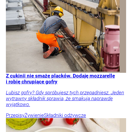
Z cukinii nie smażę placków. Dodaję mozzarellę
i robię chrupiące gofry
Lubisz gofry? Gdy spróbujesz tych przepadniesz. Jeden
wytrawny składnik sprawia, że smakują naprawdę
wyjątkowo.
Przepisy
Żywienie
Składniki odżywcze