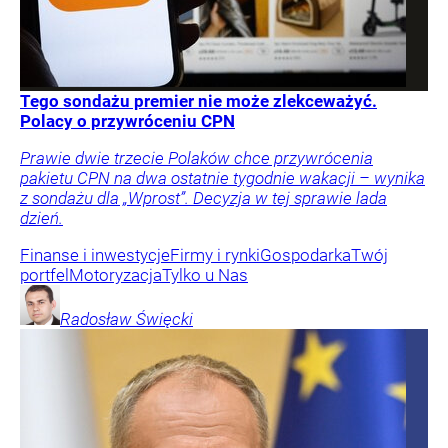
Tego sondażu premier nie może zlekceważyć.
Polacy o przywróceniu CPN
Prawie dwie trzecie Polaków chce przywrócenia
pakietu CPN na dwa ostatnie tygodnie wakacji – wynika
z sondażu dla „Wprost”. Decyzja w tej sprawie lada
dzień.
Finanse i inwestycje
Firmy i rynki
Gospodarka
Twój
portfel
Motoryzacja
Tylko u Nas
Radosław
Święcki