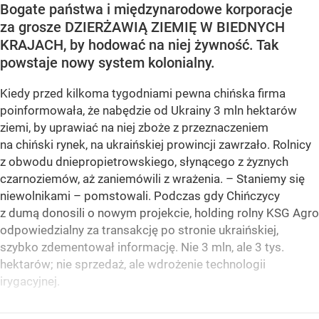
Bogate państwa i międzynarodowe korporacje
za grosze DZIERŻAWIĄ ZIEMIĘ W BIEDNYCH
KRAJACH, by hodować na niej żywność. Tak
powstaje nowy system kolonialny.
Kiedy przed kilkoma tygodniami pewna chińska firma
poinformowała, że nabędzie od Ukrainy 3 mln hektarów
ziemi, by uprawiać na niej zboże z przeznaczeniem
na chiński rynek, na ukraińskiej prowincji zawrzało. Rolnicy
z obwodu dniepropietrowskiego, słynącego z żyznych
czarnoziemów, aż zaniemówili z wrażenia. – Staniemy się
niewolnikami – pomstowali. Podczas gdy Chińczycy
z dumą donosili o nowym projekcie, holding rolny KSG Agro
odpowiedzialny za transakcję po stronie ukraińskiej,
szybko zdementował informację. Nie 3 mln, ale 3 tys.
hektarów; nie sprzedaż, ale wdrożenie technologii
irygacyjnej.