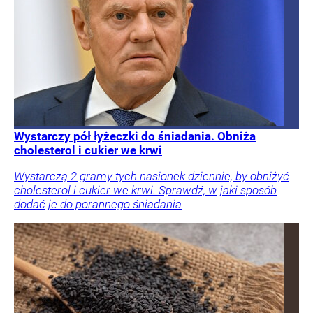
Wystarczy pół łyżeczki do śniadania. Obniża
cholesterol i cukier we krwi
Wystarczą 2 gramy tych nasionek dziennie, by obniżyć
cholesterol i cukier we krwi. Sprawdź, w jaki sposób
dodać je do porannego śniadania