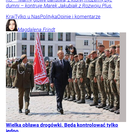
dumni – kontruje Marek Jakubiak z Rozwoju Plus.
Kraj
Tylko u Nas
Polityka
Opinie i komentarze
Magdalena
Frindt
Wielka obława drogówki. Będą kontrolować tylko
jedno