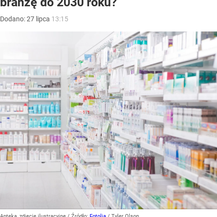
branżę do 2030 roku?
Dodano:
27
lipca
13:15
Apteka, zdjęcie ilustracyjne
/ Źródło:
Fotolia
/
Tyler Olson