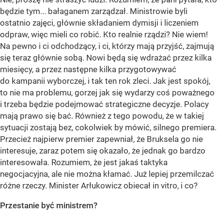
będzie tym... bałaganem zarządzał. Ministrowie byli
ostatnio zajęci, głównie składaniem dymisji i liczeniem
odpraw, więc mieli co robić. Kto realnie rządzi? Nie wiem!
Na pewno i ci odchodzący, i ci, którzy mają przyjść, zajmują
się teraz głównie sobą. Nowi będą się wdrażać przez kilka
miesięcy, a przez następne kilka przygotowywać
do kampanii wyborczej, i tak ten rok zleci. Jak jest spokój,
to nie ma problemu, gorzej jak się wydarzy coś poważnego
i trzeba będzie podejmować strategiczne decyzje. Polacy
mają prawo się bać. Również z tego powodu, że w takiej
sytuacji zostają bez, cokolwiek by mówić, silnego premiera.
Przecież najpierw premier zapewniał, że Bruksela go nie
interesuje, zaraz potem się okazało, że jednak go bardzo
interesowała. Rozumiem, że jest jakaś taktyka
negocjacyjna, ale nie można kłamać. Już lepiej przemilczać
różne rzeczy. Minister Arłukowicz obiecał in vitro, i co?
Przestanie być ministrem?