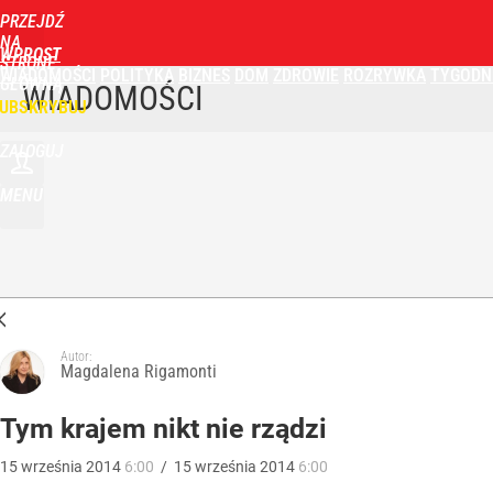
PRZEJDŹ
NA
WPROST
STRONĘ
WIADOMOŚCI
POLITYKA
BIZNES
DOM
ZDROWIE
ROZRYWKA
TYGODN
GŁÓWNĄ
WIADOMOŚCI
UBSKRYBUJ
ZALOGUJ
MENU
Autor:
Magdalena Rigamonti
Tym krajem nikt nie rządzi
15
września
2014
6:00
/
15
września
2014
6:00