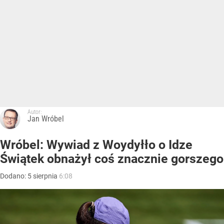
Autor:
Jan Wróbel
Wróbel: Wywiad z Woydyłło o Idze
Świątek obnażył coś znacznie gorszego
Dodano:
5
sierpnia
6:08