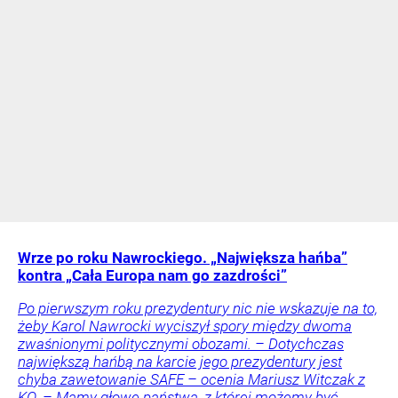
Wrze po roku Nawrockiego. „Największa hańba”
kontra „Cała Europa nam go zazdrości”
Po pierwszym roku prezydentury nic nie wskazuje na to,
żeby Karol Nawrocki wyciszył spory między dwoma
zwaśnionymi politycznymi obozami. – Dotychczas
największą hańbą na karcie jego prezydentury jest
chyba zawetowanie SAFE – ocenia Mariusz Witczak z
KO. – Mamy głowę państwa, z której możemy być