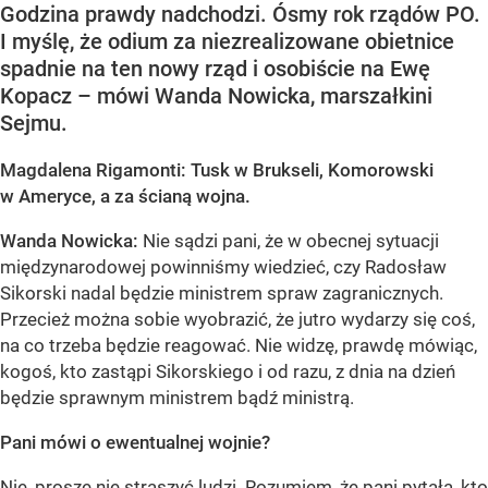
Godzina prawdy nadchodzi. Ósmy rok rządów PO.
I myślę, że odium za niezrealizowane obietnice
spadnie na ten nowy rząd i osobiście na Ewę
Kopacz – mówi Wanda Nowicka, marszałkini
Sejmu.
Magdalena Rigamonti: Tusk w Brukseli, Komorowski
w Ameryce, a za ścianą wojna.
Wanda Nowicka:
Nie sądzi pani, że w obecnej sytuacji
międzynarodowej powinniśmy wiedzieć, czy Radosław
Sikorski nadal będzie ministrem spraw zagranicznych.
Przecież można sobie wyobrazić, że jutro wydarzy się coś,
na co trzeba będzie reagować. Nie widzę, prawdę mówiąc,
kogoś, kto zastąpi Sikorskiego i od razu, z dnia na dzień
będzie sprawnym ministrem bądź ministrą.
Pani mówi o ewentualnej wojnie?
Nie, proszę nie straszyć ludzi. Rozumiem, że pani pytała, kto