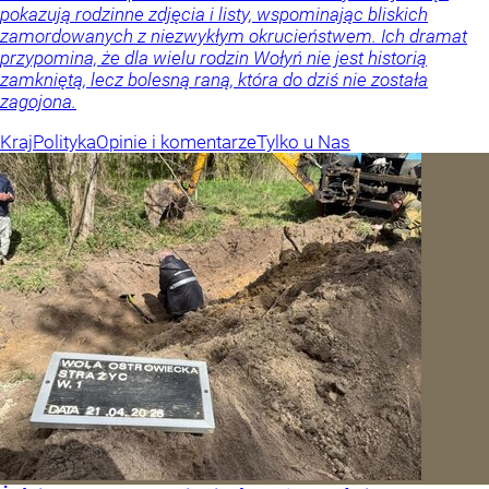
pokazują rodzinne zdjęcia i listy, wspominając bliskich
zamordowanych z niezwykłym okrucieństwem. Ich dramat
przypomina, że dla wielu rodzin Wołyń nie jest historią
zamkniętą, lecz bolesną raną, która do dziś nie została
zagojona.
Kraj
Polityka
Opinie i komentarze
Tylko u Nas