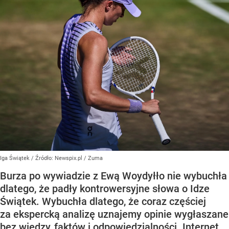
Iga Świątek
/ Źródło:
Newspix.pl
/
Zuma
Burza po wywiadzie z Ewą Woydyłło nie wybuchła
dlatego, że padły kontrowersyjne słowa o Idze
Świątek. Wybuchła dlatego, że coraz częściej
za ekspercką analizę uznajemy opinie wygłaszane
bez wiedzy, faktów i odpowiedzialności. Internet