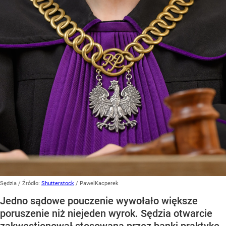
Sędzia
/ Źródło:
Shutterstock
/
PawelKacperek
Jedno sądowe pouczenie wywołało większe
poruszenie niż niejeden wyrok. Sędzia otwarcie