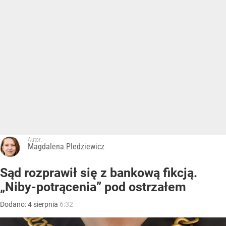
Autor:
Magdalena Pledziewicz
Sąd rozprawił się z bankową fikcją.
„Niby-potrącenia” pod ostrzałem
Dodano:
4
sierpnia
6:32