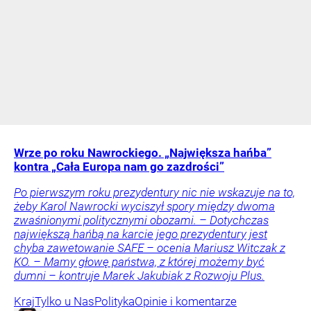
Wrze po roku Nawrockiego. „Największa hańba”
kontra „Cała Europa nam go zazdrości”
Po pierwszym roku prezydentury nic nie wskazuje na to,
żeby Karol Nawrocki wyciszył spory między dwoma
zwaśnionymi politycznymi obozami. – Dotychczas
największą hańbą na karcie jego prezydentury jest
chyba zawetowanie SAFE – ocenia Mariusz Witczak z
KO. – Mamy głowę państwa, z której możemy być
dumni – kontruje Marek Jakubiak z Rozwoju Plus.
Kraj
Tylko u Nas
Polityka
Opinie i komentarze