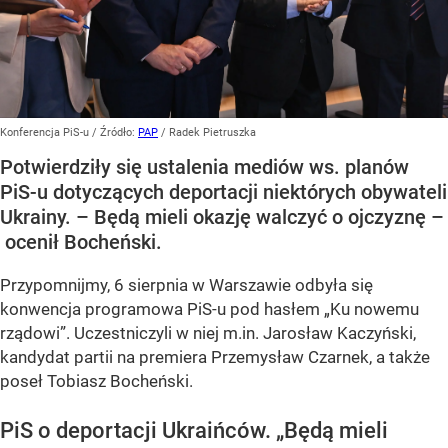
Konferencja PiS-u
/ Źródło:
PAP
/
Radek Pietruszka
Potwierdziły się ustalenia mediów ws. planów
PiS-u dotyczących deportacji niektórych obywateli
Ukrainy. – Będą mieli okazję walczyć o ojczyznę –
ocenił Bocheński.
Przypomnijmy, 6 sierpnia w Warszawie odbyła się
konwencja programowa PiS-u pod hasłem
„Ku nowemu
rządowi”
. Uczestniczyli w niej m.in. Jarosław Kaczyński,
kandydat partii na premiera Przemysław Czarnek, a także
poseł Tobiasz Bocheński.
PiS o deportacji Ukraińców.
„Będą mieli