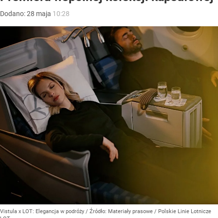
Dodano:
28
maja
10:28
Vistula x LOT: Elegancja w podróży
/ Źródło:
Materiały prasowe
/
Polskie Linie Lotnicze