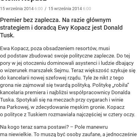
15
września
2014
6:00
/
15
września
2014
6:00
Premier bez zaplecza. Na razie głównym
strategiem i doradcą Ewy Kopacz jest Donald
Tusk.
Ewa Kopacz, poza obsadzeniem resortów, musi
od podstaw zbudować swoje polityczne zaplecze. Do tej
pory w jej otoczeniu dominowali asystenci i ludzie dbający
o wizerunek marszałek Sejmu. Teraz większość szykuje się
do kancelarii nowej szefowej rządu. Tyle że nikt z tego
grona nie zajmował się twardą polityką. Politykę „robiła”
kancelaria premiera i najbliżsi współpracownicy Donalda
Tuska. Spotykali się na meczach przy cygarach i winie
na Parkowej, w zdecydowanie męskim gronie. Kopacz
o polityce z Tuskiem rozmawiała najczęściej w cztery oczy.
Na kogo teraz sama postawi? – Pole manewru
ma niewielkie. To muszą być osoby zaufane, a jednocześnie