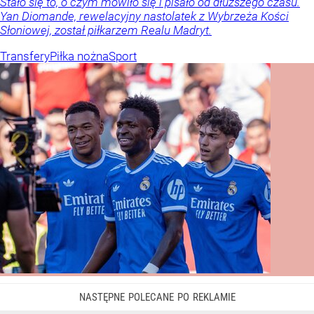
Stało się to, o czym mówiło się i pisało od dłuższego czasu.
Yan Diomande, rewelacyjny nastolatek z Wybrzeża Kości
Słoniowej, został piłkarzem Realu Madryt.
Transfery
Piłka nożna
Sport