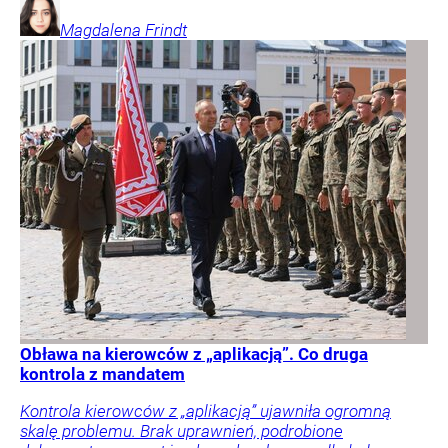
Magdalena
Frindt
Obława na kierowców z „aplikacją”. Co druga
kontrola z mandatem
Kontrola kierowców z „aplikacją” ujawniła ogromną
skalę problemu. Brak uprawnień, podrobione