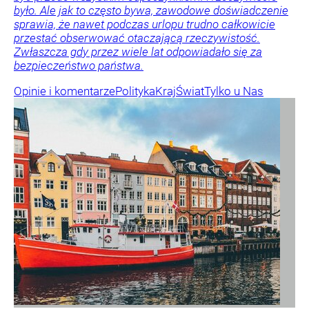
było. Ale jak to często bywa, zawodowe doświadczenie
sprawia, że nawet podczas urlopu trudno całkowicie
przestać obserwować otaczającą rzeczywistość.
Zwłaszcza gdy przez wiele lat odpowiadało się za
bezpieczeństwo państwa.
Opinie i komentarze
Polityka
Kraj
Świat
Tylko u Nas