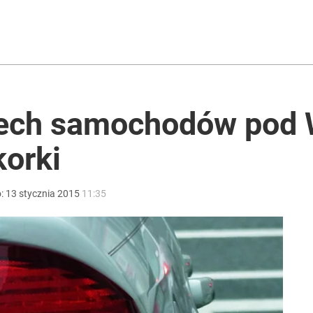
2030 roku?
i go Polacy. Sondaż dla „Wprost”
zech samochodów pod
korki
ntra „Cała Europa nam go zazdrości”
o:
13
stycznia
2015
11:35