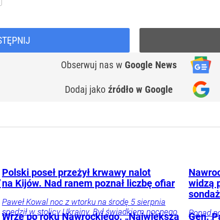
STĘPNIJ
Obserwuj nas
w
Google News
Dodaj jako
źródło w Google
Polski poseł przeżył krwawy nalot
Nawrock
”
na Kijów. Nad ranem poznał liczbę ofiar
widzą 
sonda
Paweł Kowal noc z wtorku na środę 5 sierpnia
spędził w stolicy Ukrainy. Był świadkiem nocnego
Ponad po
Wrze po roku Nawrockiego. „Największa
Gen. P