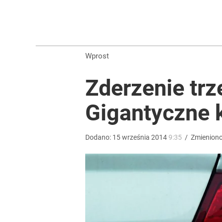
Farmacja: wzrost pod presją. co czeka branżę do 
dodaj
Wprost
Nawrocki ma szansę na drugą kadencję? Tak ocenil
Zderzenie tr
1
Gigantyczne 
Wrze po roku Nawrockiego. „Największa hańba” ko
Dodano:
15
września
2014
9:35
/
Zmienion
14