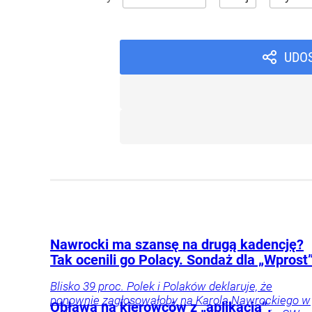
UDO
Nawrocki ma szansę na drugą kadencję?
Tak ocenili go Polacy. Sondaż dla „Wprost
Blisko 39 proc. Polek i Polaków deklaruje, że
ponownie zagłosowałoby na Karola Nawrockiego w
Obława na kierowców z „aplikacją”.