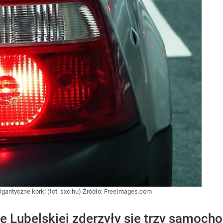
antyczne korki (fot. sxc.hu)
Źródło:
FreeImages.com
 Lubelskiej zderzyły się trzy samoch