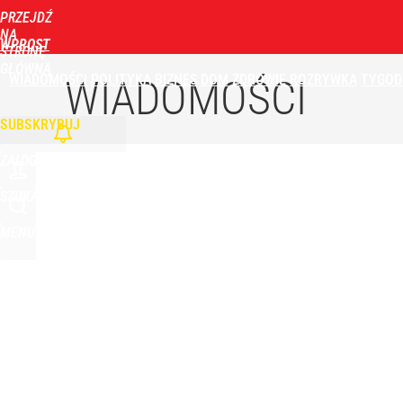
PRZEJDŹ
Udostępnij
0
Skomentuj
NA
WPROST
STRONĘ
GŁÓWNĄ
WIADOMOŚCI
POLITYKA
BIZNES
DOM
ZDROWIE
ROZRYWKA
TYGOD
Polski poseł przeżył krwawy nalot na Kijów. Nad ra
WIADOMOŚCI
SUBSKRYBUJ
3
ZALOGUJ
Vistula x LOT: Elegancja w podróży. Premiera wspó
SZUKAJ
MENU
dodaj
Prawdziwa wartość różnorodności
dodaj