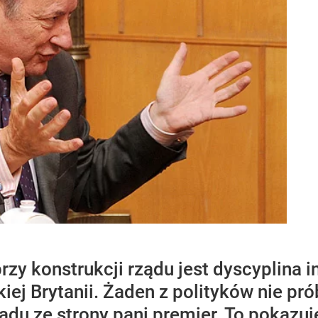
rzy konstrukcji rządu jest dyscyplina 
ej Brytanii. Żaden z polityków nie pr
ądu ze strony pani premier. To pokazuje