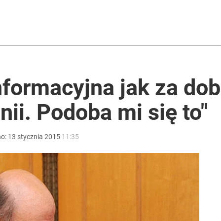
i. Tego potrzebuje dziś cała Europa
2030 roku?
nformacyjna jak za do
nii. Podoba mi się to"
no:
13
stycznia
2015
11:35