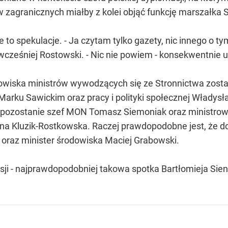
w zagranicznych miałby z kolei objąć funkcję marszałka 
to spekulacje. - Ja czytam tylko gazety, nic innego o tym
wcześniej Rostowski. - Nic nie powiem - konsekwentnie uc
anowiska ministrów wywodzących się ze Stronnictwa zos
Marku Sawickim oraz pracy i polityki społecznej Władysł
ozostanie szef MON Tomasz Siemoniak oraz ministrowie
nna Kluzik-Rostkowska. Raczej prawdopodobne jest, że d
oraz minister środowiska Maciej Grabowski.
sji - najprawdopodobniej takowa spotka Bartłomieja Sie