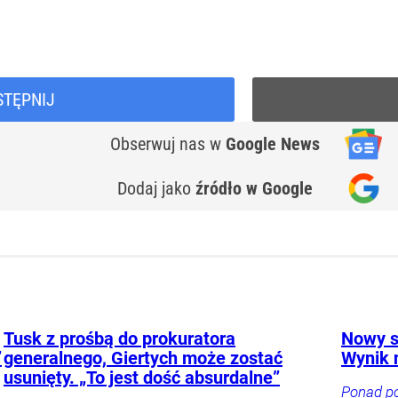
STĘPNIJ
Obserwuj nas
w
Google News
Dodaj jako
źródło w Google
Tusk z prośbą do prokuratora
Nowy s
”
generalnego, Giertych może zostać
Wynik n
usunięty. „To jest dość absurdalne”
Ponad po