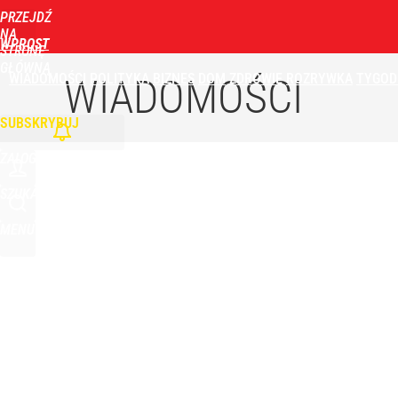
PRZEJDŹ
Udostępnij
0
Skomentuj
NA
WPROST
STRONĘ
GŁÓWNĄ
WIADOMOŚCI
POLITYKA
BIZNES
DOM
ZDROWIE
ROZRYWKA
TYGOD
Tusk z prośbą do prokuratora generalnego, Giertyc
WIADOMOŚCI
SUBSKRYBUJ
dodaj
ZALOGUJ
Vistula x LOT: Elegancja w podróży. Premiera wspó
SZUKAJ
MENU
dodaj
Nawrocki ma szansę na drugą kadencję? Tak ocenil
dodaj