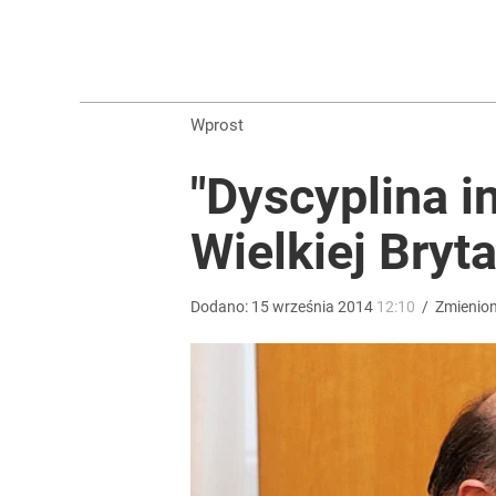
Gen. Pawlikowski: Przywiozłem cenną lekcję z Dani
2
Wprost
Farmacja: wzrost pod presją. co czeka branżę do 
"Dyscyplina i
dodaj
Wielkiej Bryta
Prawdziwa wartość różnorodności
Dodano:
15
września
2014
12:10
/
Zmienio
dodaj