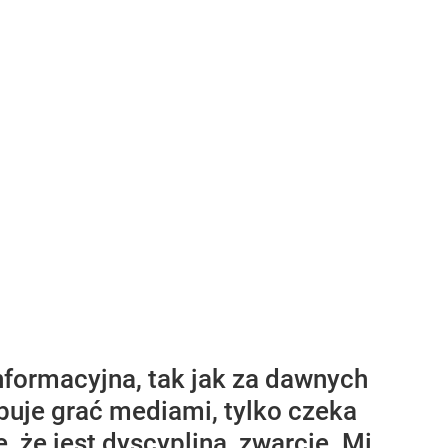
informacyjna, tak jak za dawnych
óbuje grać mediami, tylko czeka
, że jest dyscyplina, zwarcie. Mi