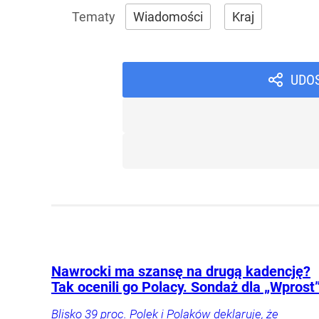
Wiadomości
Kraj
UDO
Nawrocki ma szansę na drugą kadencję?
Tak ocenili go Polacy. Sondaż dla „Wprost
Blisko 39 proc. Polek i Polaków deklaruje, że