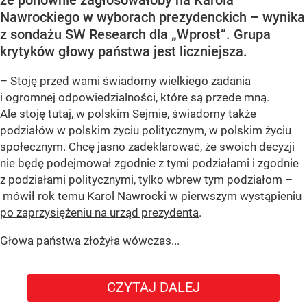
że ponownie zagłosowałoby na Karola
Nawrockiego w wyborach prezydenckich – wynika
z sondażu SW Research dla „Wprost”. Grupa
krytyków głowy państwa jest liczniejsza.
– Stoję przed wami świadomy wielkiego zadania
i ogromnej odpowiedzialności, które są przede mną.
Ale stoję tutaj, w polskim Sejmie, świadomy także
podziałów w polskim życiu politycznym, w polskim życiu
społecznym. Chcę jasno zadeklarować, że swoich decyzji
nie będę podejmował zgodnie z tymi podziałami i zgodnie
z podziałami politycznymi, tylko wbrew tym podziałom –
mówił rok temu Karol Nawrocki w pierwszym wystąpieniu
po zaprzysiężeniu na urząd prezydenta
.
Głowa państwa złożyła wówczas...
CZYTAJ DALEJ