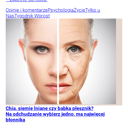
Opinie i komentarze
Psychologia
Życie
Tylko u
Nas
Tygodnik Wprost
Chia, siemię lniane czy babka płesznik?
Na odchudzanie wybierz jedno, ma najwięcej
błonnika