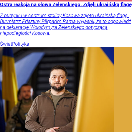
Ostra reakcja na słowa Zełenskiego. Zdjęli ukraińską flagę
Z budynku w centrum stolicy Kosowa zdjęto ukraińską flagę.
Burmistrz Prisztiny Përparim Rama wyjaśnił, że to odpowiedź
na deklarację Wołodymyra Zełenskiego dotyczącą
niepodległości Kosowa.
Świat
Polityka