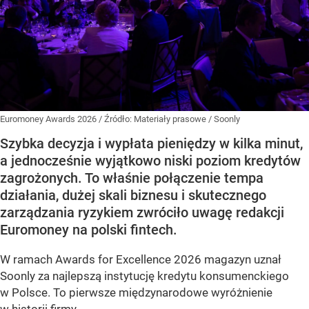
Euromoney Awards 2026
/ Źródło:
Materiały prasowe
/
Soonly
Szybka decyzja i wypłata pieniędzy w kilka minut,
a jednocześnie wyjątkowo niski poziom kredytów
zagrożonych. To właśnie połączenie tempa
działania, dużej skali biznesu i skutecznego
zarządzania ryzykiem zwróciło uwagę redakcji
Euromoney na polski fintech.
W ramach Awards for Excellence 2026 magazyn uznał
Soonly za najlepszą instytucję kredytu konsumenckiego
w Polsce. To pierwsze międzynarodowe wyróżnienie
w historii firmy.