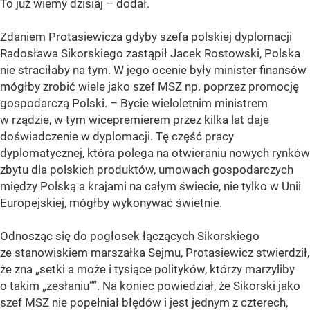
To już wiemy dzisiaj – dodał.
Zdaniem Protasiewicza gdyby szefa polskiej dyplomacji
Radosława Sikorskiego zastąpił Jacek Rostowski, Polska
nie straciłaby na tym. W jego ocenie były minister finansów
mógłby zrobić wiele jako szef MSZ np. poprzez promocję
gospodarczą Polski. – Bycie wieloletnim ministrem
w rządzie, w tym wicepremierem przez kilka lat daje
doświadczenie w dyplomacji. Tę część pracy
dyplomatycznej, która polega na otwieraniu nowych rynków
zbytu dla polskich produktów, umowach gospodarczych
między Polską a krajami na całym świecie, nie tylko w Unii
Europejskiej, mógłby wykonywać świetnie.
Odnosząc się do pogłosek łączących Sikorskiego
ze stanowiskiem marszałka Sejmu, Protasiewicz stwierdził,
że zna „setki a może i tysiące polityków, którzy marzyliby
o takim „zesłaniu””. Na koniec powiedział, że Sikorski jako
szef MSZ nie popełniał błędów i jest jednym z czterech,