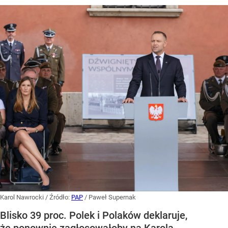
Karol Nawrocki
/ Źródło:
PAP
/
Paweł Supernak
Blisko 39 proc. Polek i Polaków deklaruje,