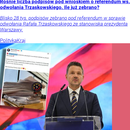
Rośnie liczba podpisów pod wnioskiem o referendum ws.
odwołania Trzaskowskiego. Ile już zebrano?
Blisko 28 tys. podpisów zebrano pod referendum w sprawie
odwołania Rafała Trzaskowskiego ze stanowiska prezydenta
Warszawy.
Polityka
Kraj