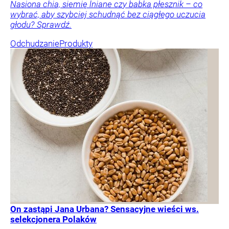
Nasiona chia, siemię lniane czy babka płesznik – co
wybrać, aby szybciej schudnąć bez ciągłego uczucia
głodu? Sprawdź.
Odchudzanie
Produkty
On zastąpi Jana Urbana? Sensacyjne wieści ws.
selekcjonera Polaków