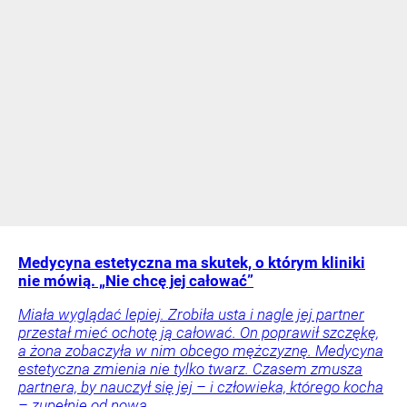
Medycyna estetyczna ma skutek, o którym kliniki
nie mówią. „Nie chcę jej całować”
Miała wyglądać lepiej. Zrobiła usta i nagle jej partner
przestał mieć ochotę ją całować. On poprawił szczękę,
a żona zobaczyła w nim obcego mężczyznę. Medycyna
estetyczna zmienia nie tylko twarz. Czasem zmusza
partnera, by nauczył się jej – i człowieka, którego kocha
– zupełnie od nowa.