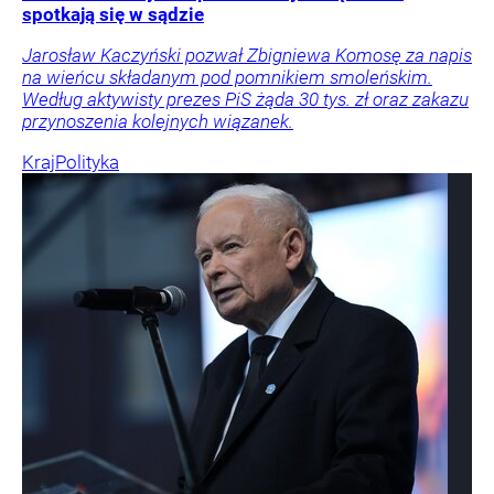
spotkają się w sądzie
Jarosław Kaczyński pozwał Zbigniewa Komosę za napis
na wieńcu składanym pod pomnikiem smoleńskim.
Według aktywisty prezes PiS żąda 30 tys. zł oraz zakazu
przynoszenia kolejnych wiązanek.
Kraj
Polityka