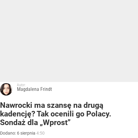
Autor:
Magdalena Frindt
Nawrocki ma szansę na drugą
kadencję? Tak ocenili go Polacy.
Sondaż dla „Wprost”
Dodano:
6
sierpnia
4:50