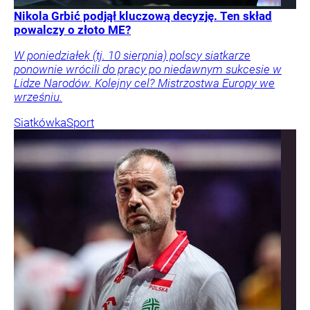
Nikola Grbić podjął kluczową decyzję. Ten skład
powalczy o złoto ME?
W poniedziałek (tj. 10 sierpnia) polscy siatkarze
ponownie wrócili do pracy po niedawnym sukcesie w
Lidze Narodów. Kolejny cel? Mistrzostwa Europy we
wrześniu.
Siatkówka
Sport