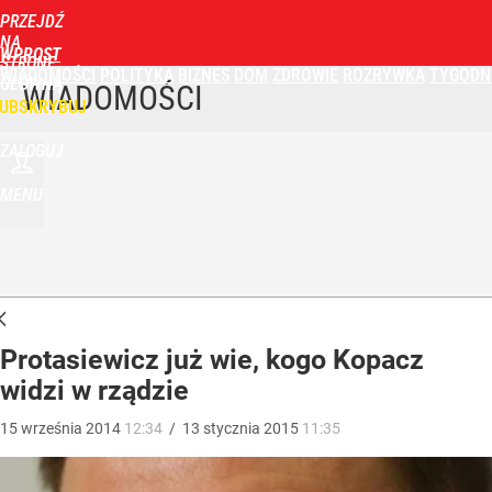
PRZEJDŹ
NA
WPROST
STRONĘ
WIADOMOŚCI
POLITYKA
BIZNES
DOM
ZDROWIE
ROZRYWKA
TYGODN
GŁÓWNĄ
WIADOMOŚCI
UBSKRYBUJ
ZALOGUJ
MENU
Protasiewicz już wie, kogo Kopacz
widzi w rządzie
15
września
2014
12:34
/
13
stycznia
2015
11:35