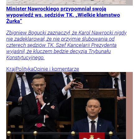
Minister Nawrockiego przypomniał swoją
wypowiedź ws. sędziów TK. „Wielkie kłamstwo
Żurka”
Zbigniew Bogucki zaznaczył, że Karol Nawrocki nigdy
nie zadeklarował, że nie przyjmie ślubowania od
czterech sędziów TK. Szef Kancelarii Prezydenta
wyjaśnił, że kluczem będzie decyzja Trybunału
Konstytucyjnego.
Kraj
Polityka
Opinie i komentarze