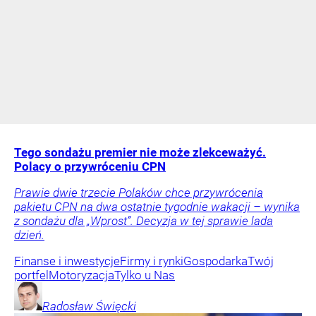
Tego sondażu premier nie może zlekceważyć.
Polacy o przywróceniu CPN
Prawie dwie trzecie Polaków chce przywrócenia
pakietu CPN na dwa ostatnie tygodnie wakacji – wynika
z sondażu dla „Wprost”. Decyzja w tej sprawie lada
dzień.
Finanse i inwestycje
Firmy i rynki
Gospodarka
Twój
portfel
Motoryzacja
Tylko u Nas
Radosław
Święcki