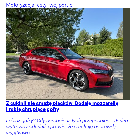
Motoryzacja
Testy
Twój portfel
Z cukinii nie smażę placków. Dodaję mozzarellę
i robię chrupiące gofry
Lubisz gofry? Gdy spróbujesz tych przepadniesz. Jeden
wytrawny składnik sprawia, że smakują naprawdę
wyjątkowo.