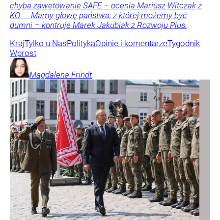
chyba zawetowanie SAFE – ocenia Mariusz Witczak z
KO. – Mamy głowę państwa, z której możemy być
dumni – kontruje Marek Jakubiak z Rozwoju Plus.
Kraj
Tylko u Nas
Polityka
Opinie i komentarze
Tygodnik
Wprost
Magdalena
Frindt