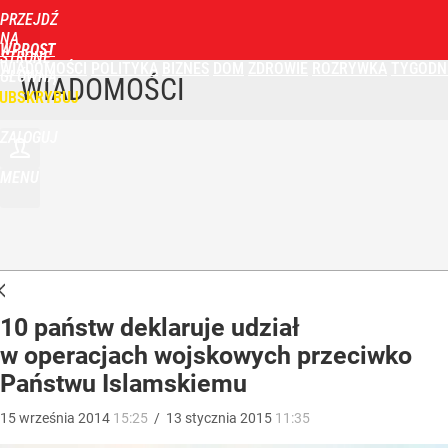
PRZEJDŹ
NA
WPROST
STRONĘ
WIADOMOŚCI
POLITYKA
BIZNES
DOM
ZDROWIE
ROZRYWKA
TYGODN
GŁÓWNĄ
WIADOMOŚCI
UBSKRYBUJ
ZALOGUJ
MENU
10 państw deklaruje udział
w operacjach wojskowych przeciwko
Państwu Islamskiemu
15
września
2014
15:25
/
13
stycznia
2015
11:35