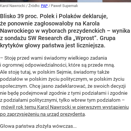
Karol Nawrocki
/ Źródło:
PAP
/
Paweł Supernak
Blisko 39 proc. Polek i Polaków deklaruje,
że ponownie zagłosowałoby na Karola
Nawrockiego w wyborach prezydenckich – wynika
z sondażu SW Research dla „Wprost”. Grupa
krytyków głowy państwa jest liczniejsza.
– Stoję przed wami świadomy wielkiego zadania
i ogromnej odpowiedzialności, które są przede mną.
Ale stoję tutaj, w polskim Sejmie, świadomy także
podziałów w polskim życiu politycznym, w polskim życiu
społecznym. Chcę jasno zadeklarować, że swoich decyzji
nie będę podejmował zgodnie z tymi podziałami i zgodnie
z podziałami politycznymi, tylko wbrew tym podziałom –
mówił rok temu Karol Nawrocki w pierwszym wystąpieniu
po zaprzysiężeniu na urząd prezydenta
.
Głowa państwa złożyła wówczas...