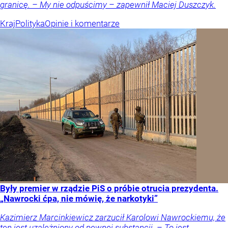
granicę. – My nie odpuścimy – zapewnił Maciej Duszczyk.
Kraj
Polityka
Opinie i komentarze
Były premier w rządzie PiS o próbie otrucia prezydenta.
„Nawrocki ćpa, nie mówię, że narkotyki”
Kazimierz Marcinkiewicz zarzucił Karolowi Nawrockiemu, że
ten jest uzależniony od pewnej substancji. – To jest