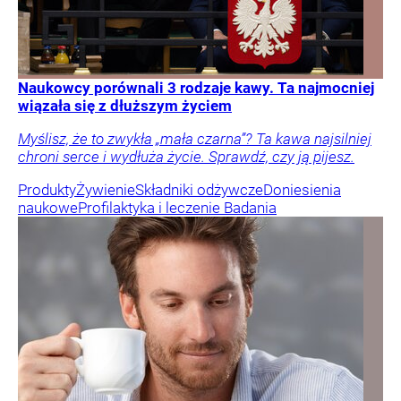
Naukowcy porównali 3 rodzaje kawy. Ta najmocniej
wiązała się z dłuższym życiem
Myślisz, że to zwykła „mała czarna”? Ta kawa najsilniej
chroni serce i wydłuża życie. Sprawdź, czy ją pijesz.
Produkty
Żywienie
Składniki odżywcze
Doniesienia
naukowe
Profilaktyka i leczenie
Badania