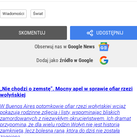
Wiadomości
Świat
SKOMENTUJ
UDOSTĘPNIJ
Obserwuj nas
w
Google News
Dodaj jako
źródło w Google
„Nie chodzi o zemstę”. Mocny apel w sprawie ofiar rzezi
wołyńskiej
W Buenos Aires potomkowie ofiar rzezi wołyńskiej wciąż
pokazują rodzinne zdjęcia i listy, wspominając bliskich
zamordowanych z niezwykłym okrucieństwem. Ich dramat
przypomina, że dla wielu rodzin Wołyń nie jest historią
zamkniętą, lecz bolesną raną, która do dziś nie została
zagojona.