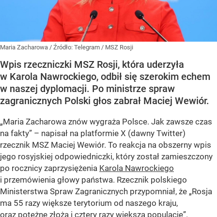
Maria Zacharowa
/ Źródło:
Telegram
/
MSZ Rosji
Wpis rzeczniczki MSZ Rosji, która uderzyła
w Karola Nawrockiego, odbił się szerokim echem
w naszej dyplomacji. Po ministrze spraw
zagranicznych Polski głos zabrał Maciej Wewiór.
„Maria Zacharowa znów wygraża Polsce. Jak zawsze czas
na fakty” – napisał na platformie X (dawny Twitter)
rzecznik MSZ Maciej Wewiór. To reakcja na obszerny wpis
jego rosyjskiej odpowiedniczki, który został zamieszczony
po rocznicy zaprzysiężenia
Karola Nawrockiego
i przemówienia głowy państwa. Rzecznik polskiego
Ministerstwa Spraw Zagranicznych przypomniał, że „Rosja
ma 55 razy większe terytorium od naszego kraju,
oraz potężne złoża i cztery razy większą populację”.