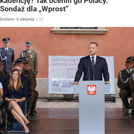
kadencję? Tak ocenili go Polacy.
Sondaż dla „Wprost”
Dodano:
6
sierpnia
4:50