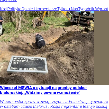
Kraj
Polityka
Opinie i komentarze
Tylko u Nas
Tygodnik Wprost
Wiceszef MSWiA o sytuacji na granicy polsko-
białoruskiej. „Widzimy pewne wzmożenie”
Wiceminister spraw wewnętrznych i administracji ujawnił, że
w ostatnim czasie Białoruś i Rosja migrantami testują polską