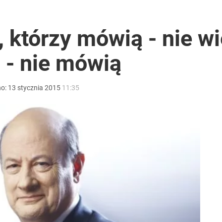
acy o przywróceniu CPN
 którzy mówią - nie wi
 - nie mówią
 temperatury
no:
13
stycznia
2015
11:35
eniować policja