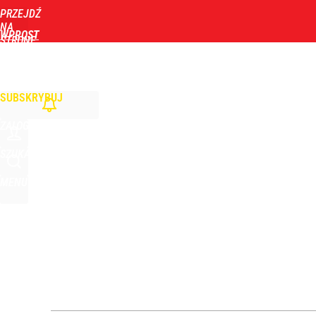
PRZEJDŹ
Udostępnij
4
Skomentuj
NA
WPROST
STRONĘ
GŁÓWNĄ
WIADOMOŚCI
POLITYKA
BIZNES
DOM
ZDROWIE
ROZRYWKA
TYGOD
„Nie chodzi o zemstę”. Mocny apel w sprawie ofiar 
SUBSKRYBUJ
dodaj
ZALOGUJ
Rzeczniczka MSZ Rosji ostro o słowach Nawrockie
SZUKAJ
MENU
1
Makabryczne odkrycie grzybiarzy. Służby potwierd
dodaj