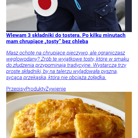
Wlewam 3 składniki do tostera. Po kilku minutach
mam chrupiące „tosty” bez chleba
Masz ochotę na chrupiące pieczywo, ale ograniczasz
węglowodany? Zrób te wyjątkowe tosty, które w smaku
do złudzenia przypominają tradycyjne. Wystarczą trzy
proste składniki, by na talerzu wylądowała pyszna,
sycąca przekąska, która nie obciąża żołądka.
Przepisy
Produkty
Żywienie