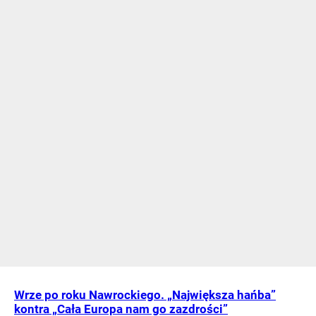
Wrze po roku Nawrockiego. „Największa hańba”
kontra „Cała Europa nam go zazdrości”