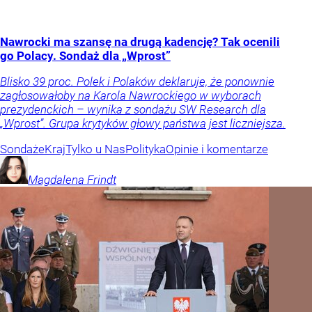
Nawrocki ma szansę na drugą kadencję? Tak ocenili
go Polacy. Sondaż dla „Wprost”
Blisko 39 proc. Polek i Polaków deklaruje, że ponownie
zagłosowałoby na Karola Nawrockiego w wyborach
prezydenckich – wynika z sondażu SW Research dla
„Wprost”. Grupa krytyków głowy państwa jest liczniejsza.
Sondaże
Kraj
Tylko u Nas
Polityka
Opinie i komentarze
Magdalena
Frindt