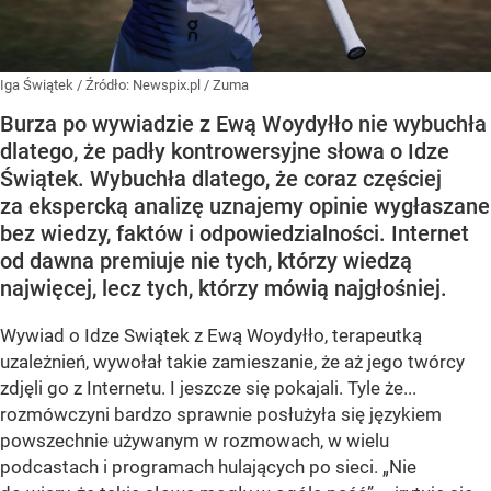
Iga Świątek
/ Źródło:
Newspix.pl
/
Zuma
Burza po wywiadzie z Ewą Woydyłło nie wybuchła
dlatego, że padły kontrowersyjne słowa o Idze
Świątek. Wybuchła dlatego, że coraz częściej
za ekspercką analizę uznajemy opinie wygłaszane
bez wiedzy, faktów i odpowiedzialności. Internet
od dawna premiuje nie tych, którzy wiedzą
najwięcej, lecz tych, którzy mówią najgłośniej.
Wywiad o Idze Swiątek z Ewą Woydyłło, terapeutką
uzależnień, wywołał takie zamieszanie, że aż jego twórcy
zdjęli go z Internetu. I jeszcze się pokajali. Tyle że...
rozmówczyni bardzo sprawnie posłużyła się językiem
powszechnie używanym w rozmowach, w wielu
podcastach i programach hulających po sieci. „Nie