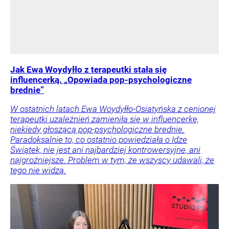
Jak Ewa Woydyłło z terapeutki stała się
influencerką. „Opowiada pop-psychologiczne
brednie”
W ostatnich latach Ewa Woydyłło-Osiatyńska z cenionej
terapeutki uzależnień zamieniła się w influencerkę,
niekiedy głoszącą pop-psychologiczne brednie.
Paradoksalnie to, co ostatnio powiedziała o Idze
Świątek, nie jest ani najbardziej kontrowersyjne, ani
najgroźniejsze. Problem w tym, że wszyscy udawali, że
tego nie widzą.