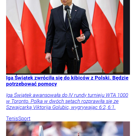
Iga Świątek zwróciła się do kibiców z Polski. Będzie
potrzebować pomocy
Iga Świątek awansowała do IV rundy turnieju WTA 1000
w Toronto. Polka w dwóch setach rozprawiła się ze
Szwajcarką Viktorija Golubic, wygrywając 6:2, 6:1.
Tenis
Sport