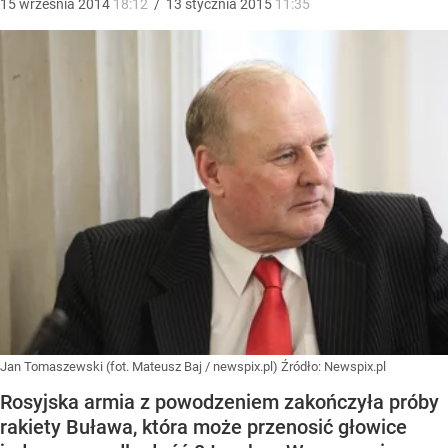
15
września
2014
18:12
/
13
stycznia
2015
11:35
Jan Tomaszewski (fot. Mateusz Baj / newspix.pl)
Źródło:
Newspix.pl
Rosyjska armia z powodzeniem zakończyła próby
rakiety Buława, która może przenosić głowice