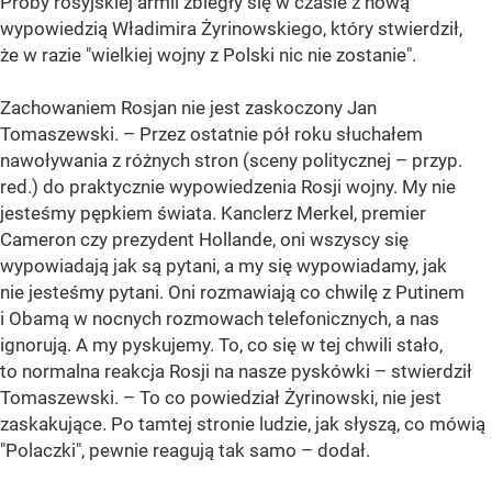
Próby rosyjskiej armii zbiegły się w czasie z nową
wypowiedzią Władimira Żyrinowskiego, który stwierdził,
że w razie "wielkiej wojny z Polski nic nie zostanie".
Zachowaniem Rosjan nie jest zaskoczony Jan
Tomaszewski. – Przez ostatnie pół roku słuchałem
nawoływania z różnych stron (sceny politycznej – przyp.
red.) do praktycznie wypowiedzenia Rosji wojny. My nie
jesteśmy pępkiem świata. Kanclerz Merkel, premier
Cameron czy prezydent Hollande, oni wszyscy się
wypowiadają jak są pytani, a my się wypowiadamy, jak
nie jesteśmy pytani. Oni rozmawiają co chwilę z Putinem
i Obamą w nocnych rozmowach telefonicznych, a nas
ignorują. A my pyskujemy. To, co się w tej chwili stało,
to normalna reakcja Rosji na nasze pyskówki – stwierdził
Tomaszewski. – To co powiedział Żyrinowski, nie jest
zaskakujące. Po tamtej stronie ludzie, jak słyszą, co mówią
"Polaczki", pewnie reagują tak samo – dodał.