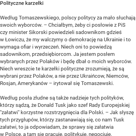
Polityczne karzełki
Według Tomaszewskiego, polscy politycy za mało słuchają
swoich wyborców. – Chciałbym, żeby ci posłowie z PiS
czy minister Sikorski powiedzieli sadownikom gdzieś
w Łowiczu, że my walczymy o demokrację na Ukrainie i to
wymaga ofiar i wyrzeczeń. Niech oni to powiedzą
sadownikom, przedsiębiorcom. Ja jestem posłem
wybranych przez Polaków i będę dbał o moich wyborców.
Niech wreszcie te karzełki polityczne zrozumieją, że są
wybrani przez Polaków, a nie przez Ukraińcow, Niemców,
Rosjan, Amerykanów – irytował się Tomaszewski.
Według posła złudne są także nadzieje tych polityków,
którzy sądzą, że Donald Tusk jako szef Rady Europejskiej
"załatwi" korzystne rozstrzygnięcia dla Polski. – Jak słyszę
tych przygłupów, którzy zastanawiają się, co nam Tusk
załatwi, to ja odpowiadam, że sprawy się załatwia
w Polsce, a tam się pracuje, politykuje, negocjuje.