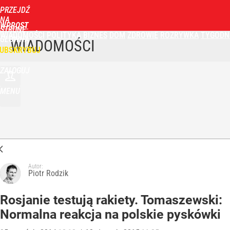
PRZEJDŹ
NA
WPROST
STRONĘ
WIADOMOŚCI
POLITYKA
BIZNES
DOM
ZDROWIE
ROZRYWKA
TYGODN
GŁÓWNĄ
WIADOMOŚCI
UBSKRYBUJ
ZALOGUJ
MENU
Autor:
Piotr Rodzik
Rosjanie testują rakiety. Tomaszewski:
Normalna reakcja na polskie pyskówki