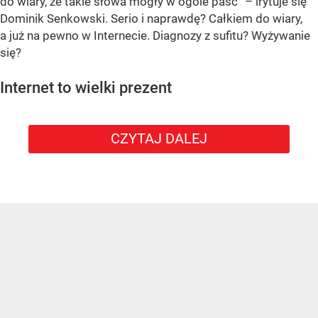
do wiary, że takie słowa mogły w ogóle paść” – irytuje się
Dominik Senkowski. Serio i naprawdę? Całkiem do wiary,
a już na pewno w Internecie. Diagnozy z sufitu? Wyżywanie
się?
Internet to wielki prezent
CZYTAJ DALEJ