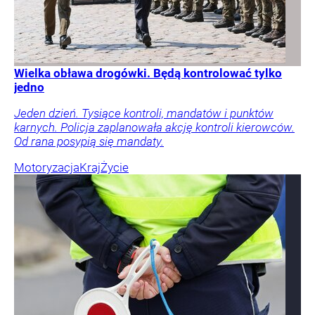
Wielka obława drogówki. Będą kontrolować tylko
jedno
Jeden dzień. Tysiące kontroli, mandatów i punktów
karnych. Policja zaplanowała akcję kontroli kierowców.
Od rana posypią się mandaty.
Motoryzacja
Kraj
Życie