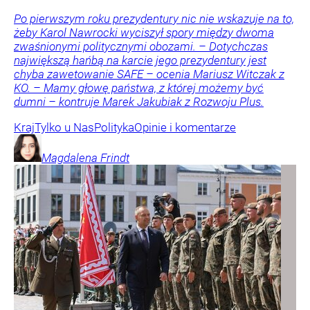
Po pierwszym roku prezydentury nic nie wskazuje na to,
żeby Karol Nawrocki wyciszył spory między dwoma
zwaśnionymi politycznymi obozami. – Dotychczas
największą hańbą na karcie jego prezydentury jest
chyba zawetowanie SAFE – ocenia Mariusz Witczak z
KO. – Mamy głowę państwa, z której możemy być
dumni – kontruje Marek Jakubiak z Rozwoju Plus.
Kraj
Tylko u Nas
Polityka
Opinie i komentarze
Magdalena
Frindt