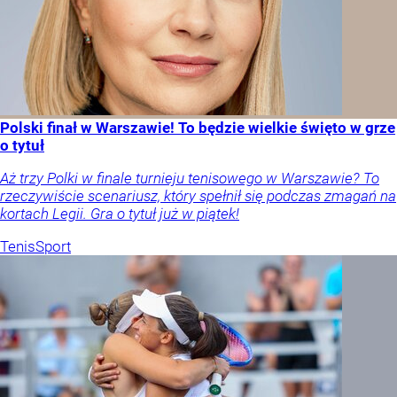
Polski finał w Warszawie! To będzie wielkie święto w grze
o tytuł
Aż trzy Polki w finale turnieju tenisowego w Warszawie? To
rzeczywiście scenariusz, który spełnił się podczas zmagań na
kortach Legii. Gra o tytuł już w piątek!
Tenis
Sport