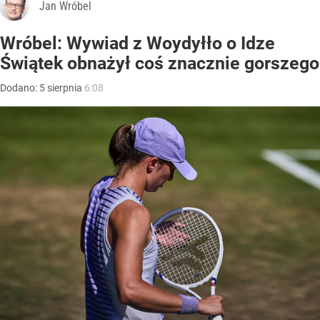
Jan Wróbel
Wróbel: Wywiad z Woydyłło o Idze
Świątek obnażył coś znacznie gorszego
Dodano:
5
sierpnia
6:08