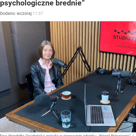
psychologiczne brednie”
Dodano:
wczoraj
11:37
Ewa Woydyłło-Osiatyńska gościła w pierwszym odcinku „Wpost Przeciwnie”
/