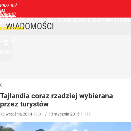
PRZEJDŹ
NA
WPROST
STRONĘ
WIADOMOŚCI
POLITYKA
BIZNES
DOM
ZDROWIE
ROZRYWKA
TYGODN
GŁÓWNĄ
WIADOMOŚCI
UBSKRYBUJ
ZALOGUJ
MENU
Tajlandia coraz rzadziej wybierana
przez turystów
18
września
2014
13:01
/
13
stycznia
2015
11:35