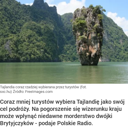
Tajlandia coraz rzadziej wybierana przez turystów (fot.
sxc.hu)
Źródło:
FreeImages.com
Coraz mniej turystów wybiera Tajlandię jako swój
cel podróży. Na pogorszenie się wizerunku kraju
może wpłynąć niedawne morderstwo dwójki
Brytyjczyków - podaje Polskie Radio.