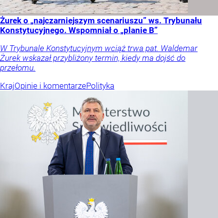
Żurek o „najczarniejszym scenariuszu” ws. Trybunału
Konstytucyjnego. Wspomniał o „planie B”
W Trybunale Konstytucyjnym wciąż trwa pat. Waldemar
Żurek wskazał przybliżony termin, kiedy ma dojść do
przełomu.
Kraj
Opinie i komentarze
Polityka