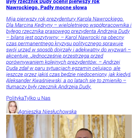
Były rzecznik Dudy ocenił pierwszy rok
Nawrockiego. Padły mocne słowa
Mija pierwszy rok prezydentury Karola Nawrockiego.
Dla Marcina Kędryny – wieloletniego współpracownika i
byłego rzecznika prasowego prezydenta Andrzeja Dudy
– bilans jest pozytywny: – Karol Nawrocki na obecny
czas permanentnego kryzysu politycznego sprawuje
swój urząd w sposób dojrzały i adekwatny do wyzwań –
akcentuje. Jednocześnie przestrzega przed
porównywaniem kolejnych prezydentów. – Andrzej
Duda zdał w paru sytuacjach egzamin celująco, ale
jeszcze przez jakiś czas będzie niedoceniony, jak kiedyś
Aleksander Kwaśniewski, a po latach się to zmieniło –
tłumaczy były rzecznik Andrzeja Dudy.
Polityka
Tylko u Nas
Agnieszka
Niesłuchowska