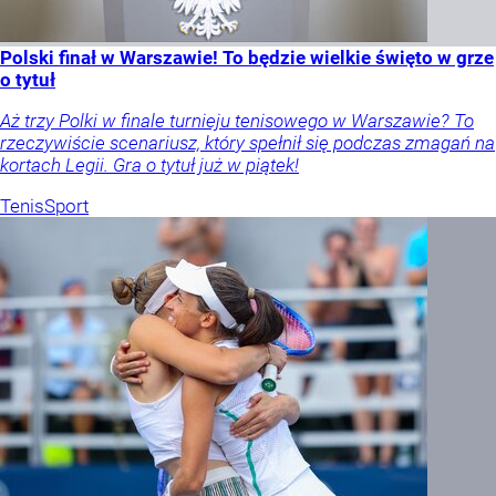
Polski finał w Warszawie! To będzie wielkie święto w grze
o tytuł
Aż trzy Polki w finale turnieju tenisowego w Warszawie? To
rzeczywiście scenariusz, który spełnił się podczas zmagań na
kortach Legii. Gra o tytuł już w piątek!
Tenis
Sport