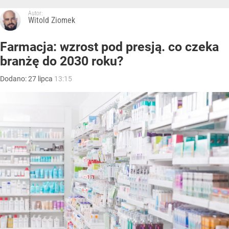
Autor:
Witold Ziomek
Farmacja: wzrost pod presją. co czeka
branżę do 2030 roku?
Dodano:
27
lipca
13:15