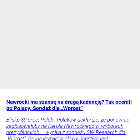
Nawrocki ma szansę na drugą kadencję? Tak ocenili
go Polacy. Sondaż dla „Wprost”
Blisko 39 proc. Polek i Polaków deklaruje, że ponownie
zagłosowałoby na Karola Nawrockiego w wyborach
prezydenckich – wynika z sondażu SW Research dla
„Wprost”. Grupa krytyków głowy państwa jest