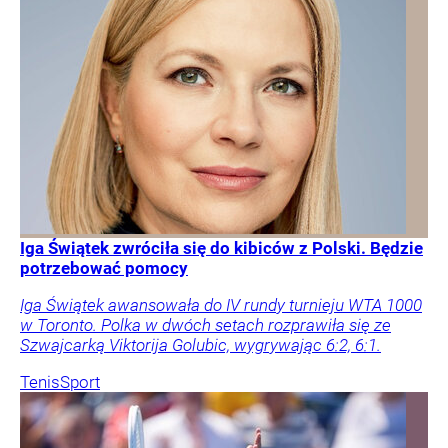
Iga Świątek zwróciła się do kibiców z Polski. Będzie
potrzebować pomocy
Iga Świątek awansowała do IV rundy turnieju WTA 1000
w Toronto. Polka w dwóch setach rozprawiła się ze
Szwajcarką Viktorija Golubic, wygrywając 6:2, 6:1.
Tenis
Sport