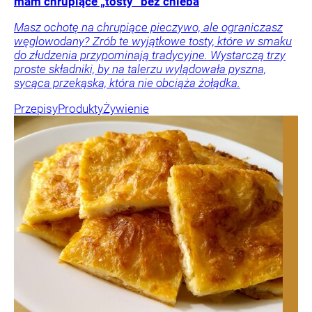
mam chrupiące „tosty” bez chleba
Masz ochotę na chrupiące pieczywo, ale ograniczasz
węglowodany? Zrób te wyjątkowe tosty, które w smaku
do złudzenia przypominają tradycyjne. Wystarczą trzy
proste składniki, by na talerzu wylądowała pyszna,
sycąca przekąska, która nie obciąża żołądka.
Przepisy
Produkty
Żywienie