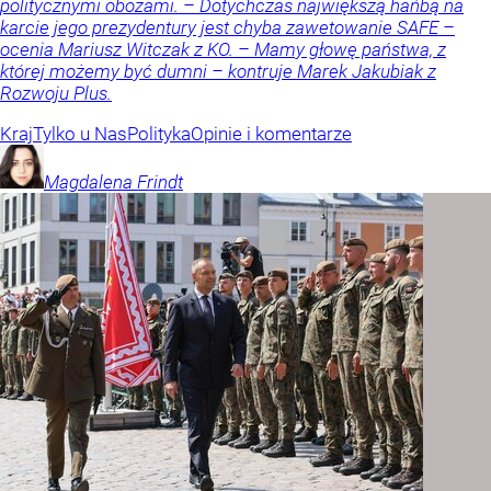
politycznymi obozami. – Dotychczas największą hańbą na
karcie jego prezydentury jest chyba zawetowanie SAFE –
ocenia Mariusz Witczak z KO. – Mamy głowę państwa, z
której możemy być dumni – kontruje Marek Jakubiak z
Rozwoju Plus.
Kraj
Tylko u Nas
Polityka
Opinie i komentarze
Magdalena
Frindt