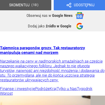
SKOMENTUJ
UDOSTĘPNIJ
10
Obserwuj nas
w
Google News
Dodaj jako
źródło w Google
Tajemnica paragonów grozy. Tak restauratorzy
manipulują cenami nad morzem
Narzekanie na ceny w nadmorskich smażalniach są częścią
naszego wakacyjnego folkloru. Jednak to nie głupota
turystów, naiwność ani niezdolność mnożenia i dodawania do
stu. To przemyślana, ale nie do końca uczciwa strategia
restauratorów ukrywających ceny.
Finanse i inwestycje
Podróże
Kraj
Tylko u Nas
Tygodnik
Wprost