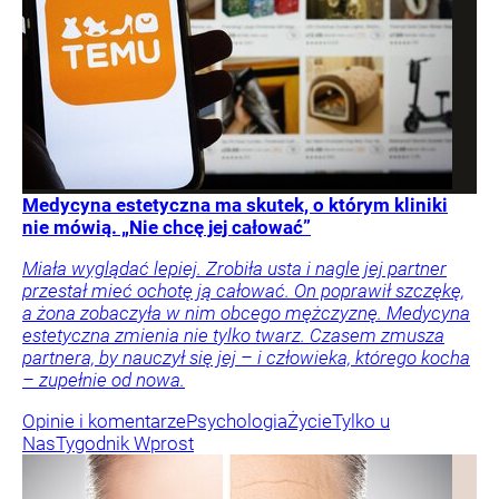
Medycyna estetyczna ma skutek, o którym kliniki
nie mówią. „Nie chcę jej całować”
Miała wyglądać lepiej. Zrobiła usta i nagle jej partner
przestał mieć ochotę ją całować. On poprawił szczękę,
a żona zobaczyła w nim obcego mężczyznę. Medycyna
estetyczna zmienia nie tylko twarz. Czasem zmusza
partnera, by nauczył się jej – i człowieka, którego kocha
– zupełnie od nowa.
Opinie i komentarze
Psychologia
Życie
Tylko u
Nas
Tygodnik Wprost