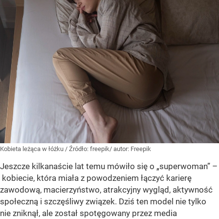
Kobieta leżąca w łóżku
/ Źródło:
freepik/ autor: Freepik
Jeszcze kilkanaście lat temu mówiło się o „superwoman” –
kobiecie, która miała z powodzeniem łączyć karierę
zawodową, macierzyństwo, atrakcyjny wygląd, aktywność
społeczną i szczęśliwy związek. Dziś ten model nie tylko
nie zniknął, ale został spotęgowany przez media