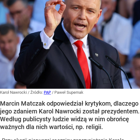
Karol Nawrocki
/ Źródło:
PAP
/
Paweł Supernak
Marcin Matczak odpowiedział krytykom, dlaczego
jego zdaniem Karol Nawrocki został prezydentem.
Według publicysty ludzie widzą w nim obrońcę
ważnych dla nich wartości, np. religii.