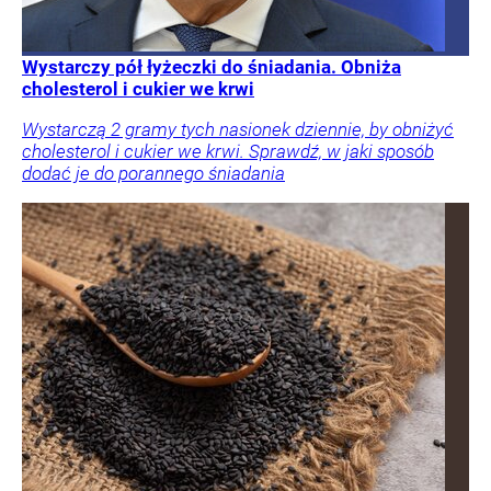
Wystarczy pół łyżeczki do śniadania. Obniża
cholesterol i cukier we krwi
Wystarczą 2 gramy tych nasionek dziennie, by obniżyć
cholesterol i cukier we krwi. Sprawdź, w jaki sposób
dodać je do porannego śniadania