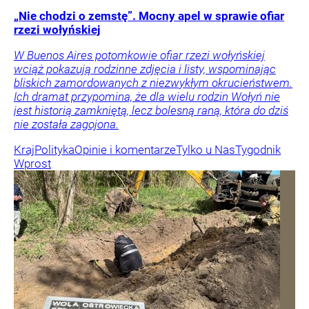
„Nie chodzi o zemstę”. Mocny apel w sprawie ofiar
rzezi wołyńskiej
W Buenos Aires potomkowie ofiar rzezi wołyńskiej
wciąż pokazują rodzinne zdjęcia i listy, wspominając
bliskich zamordowanych z niezwykłym okrucieństwem.
Ich dramat przypomina, że dla wielu rodzin Wołyń nie
jest historią zamkniętą, lecz bolesną raną, która do dziś
nie została zagojona.
Kraj
Polityka
Opinie i komentarze
Tylko u Nas
Tygodnik
Wprost