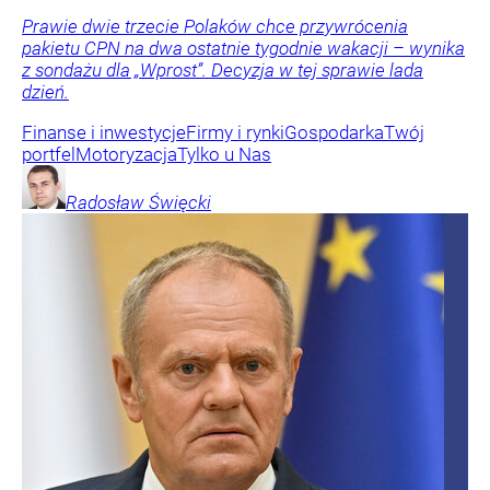
Prawie dwie trzecie Polaków chce przywrócenia
pakietu CPN na dwa ostatnie tygodnie wakacji – wynika
z sondażu dla „Wprost”. Decyzja w tej sprawie lada
dzień.
Finanse i inwestycje
Firmy i rynki
Gospodarka
Twój
portfel
Motoryzacja
Tylko u Nas
Radosław
Święcki