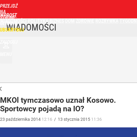
PRZEJDŹ
NA
WPROST
STRONĘ
WIADOMOŚCI
POLITYKA
BIZNES
DOM
ZDROWIE
ROZRYWKA
TYGODN
GŁÓWNĄ
WIADOMOŚCI
UBSKRYBUJ
ZALOGUJ
MENU
MKOl tymczasowo uznał Kosowo.
Sportowcy pojadą na IO?
23
października
2014
12:16
/
13
stycznia
2015
11:36