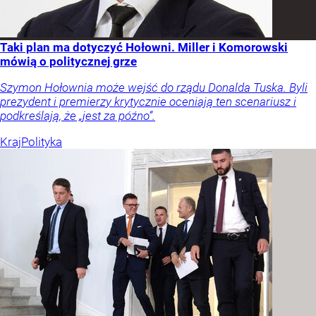
Taki plan ma dotyczyć Hołowni. Miller i Komorowski
mówią o politycznej grze
Szymon Hołownia może wejść do rządu Donalda Tuska. Byli
prezydent i premierzy krytycznie oceniają ten scenariusz i
podkreślają, że „jest za późno”.
Kraj
Polityka