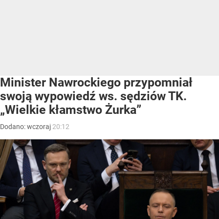
Minister Nawrockiego przypomniał
swoją wypowiedź ws. sędziów TK.
„Wielkie kłamstwo Żurka”
Dodano:
wczoraj
20:12