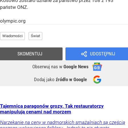
Kosowo zostało uznane za państwo przez 108 z 193
państw ONZ.
olympic.org
Wiadomości
Świat
SKOMENTUJ
UDOSTĘPNIJ
Obserwuj nas
w
Google News
Dodaj jako
źródło w Google
Tajemnica paragonów grozy. Tak restauratorzy
manipulują cenami nad morzem
Narzekanie na ceny w nadmorskich smażalniach są częścią
naszego wakacyjnego folkloru. Jednak to nie głupota