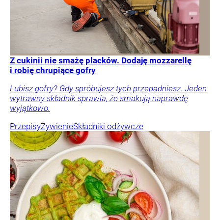
Z cukinii nie smażę placków. Dodaję mozzarellę
i robię chrupiące gofry
Lubisz gofry? Gdy spróbujesz tych przepadniesz. Jeden
wytrawny składnik sprawia, że smakują naprawdę
wyjątkowo.
Przepisy
Żywienie
Składniki odżywcze