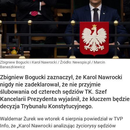
Zbigniew Bogucki i Karol Nawrocki
/ Źródło:
Newspix.pl
/
Marcin
Banaszkiewicz
Zbigniew Bogucki zaznaczył, że Karol Nawrocki
nigdy nie zadeklarował, że nie przyjmie
ślubowania od czterech sędziów TK. Szef
Kancelarii Prezydenta wyjaśnił, że kluczem będzie
decyzja Trybunału Konstytucyjnego.
Waldemar Żurek we wtorek 4 sierpnia powiedział w TVP
Info, że „Karol Nawrocki analizując życiorysy sędziów