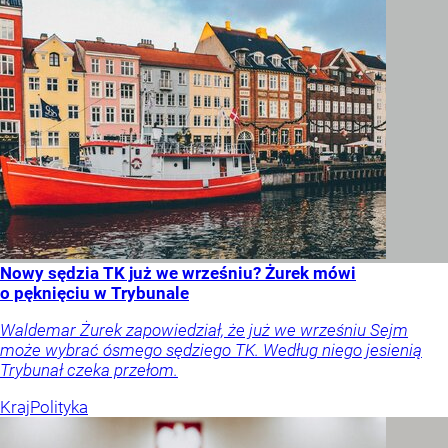
Nowy sędzia TK już we wrześniu? Żurek mówi
o pęknięciu w Trybunale
Waldemar Żurek zapowiedział, że już we wrześniu Sejm
może wybrać ósmego sędziego TK. Według niego jesienią
Trybunał czeka przełom.
Kraj
Polityka