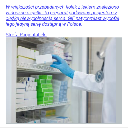
W większości przebadanych fiolek z lekiem znaleziono
widoczne cząstki. To preparat podawany pacjentom z
ciężką niewydolnością serca. GIF natychmiast wycofał
jego jedyną serię dostępną w Polsce.
Strefa Pacjenta
Leki