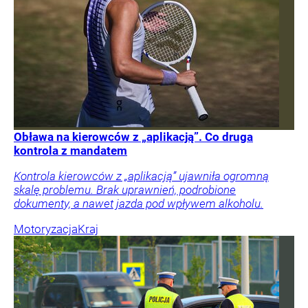
Obława na kierowców z „aplikacją”. Co druga
kontrola z mandatem
Kontrola kierowców z „aplikacją” ujawniła ogromną
skalę problemu. Brak uprawnień, podrobione
dokumenty, a nawet jazda pod wpływem alkoholu.
Motoryzacja
Kraj