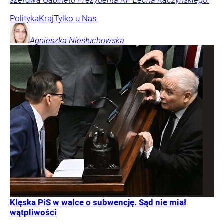
Polityka
Kraj
Tylko u Nas
Agnieszka
Niesłuchowska
Klęska PiS w walce o subwencję. Sąd nie miał
wątpliwości