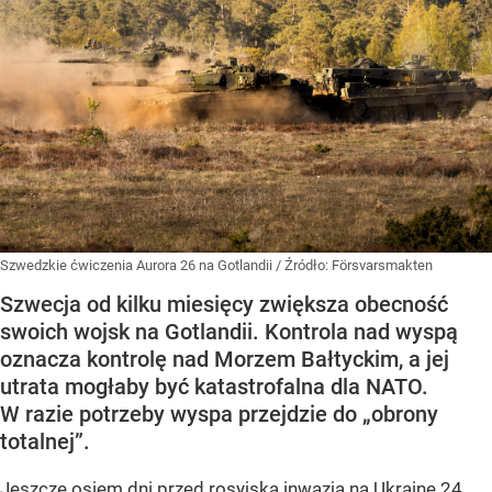
Szwedzkie ćwiczenia Aurora 26 na Gotlandii
/ Źródło:
Försvarsmakten
Szwecja od kilku miesięcy zwiększa obecność
swoich wojsk na Gotlandii. Kontrola nad wyspą
oznacza kontrolę nad Morzem Bałtyckim, a jej
utrata mogłaby być katastrofalna dla NATO.
W razie potrzeby wyspa przejdzie do „obrony
totalnej”.
Jeszcze osiem dni przed rosyjską inwazją na Ukrainę 24