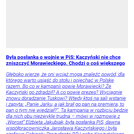
Była posłanka o wojnie w PiS: Kaczyński nie chce
zniszczyć Morawieckiego. Chodzi o coś większego
Głęboko wierzę, że oni wciąż mogą znaleźć powód, dla
którego warto usiąść do stołu i pojechać w Polskę
razem. Bo co w kampanii powie Morawiecki? Że
Kaczyński go zdradził? A co powie prezes? Wyciągnie
znowu doradzanie Tuskowi? Wtedy ktoś na sali wstanie
i zapyta: „Panie Jarku, a jak brał go pan na premiera, to
pan o tym nie wiedział?”. Ta kampania w rozbiciu będzie
dla nich obu niezwykle trudna – mówi w rozmowie z
„Wprost” Elżbieta Jakubiak, była posłanka PiS, dawna
współpracowniczka Jarosława Kaczyńskiego i była
szefowa Gabinetu Prezydenta RP Lecha Kaczyńskiego.