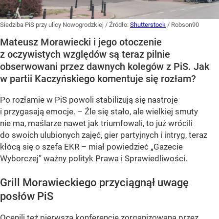
Siedziba PiS przy ulicy Nowogrodzkiej
/ Źródło:
Shutterstock
/
Robson90
Mateusz Morawiecki i jego otoczenie
z oczywistych względów są teraz pilnie
obserwowani przez dawnych kolegów z PiS. Jak
w partii Kaczyńskiego komentuje się rozłam?
Po rozłamie w PiS powoli stabilizują się nastroje
i przygasają emocje. – Źle się stało, ale wielkiej smuty
nie ma, maślarze nawet jak triumfowali, to już wrócili
do swoich ulubionych zajęć, gier partyjnych i intryg, teraz
kłócą się o szefa EKR – miał powiedzieć „Gazecie
Wyborczej” ważny polityk Prawa i Sprawiedliwości.
Grill Morawieckiego przyciągnął uwagę
posłów PiS
Ocenili też
pierwszą konferencję zorganizowaną przez