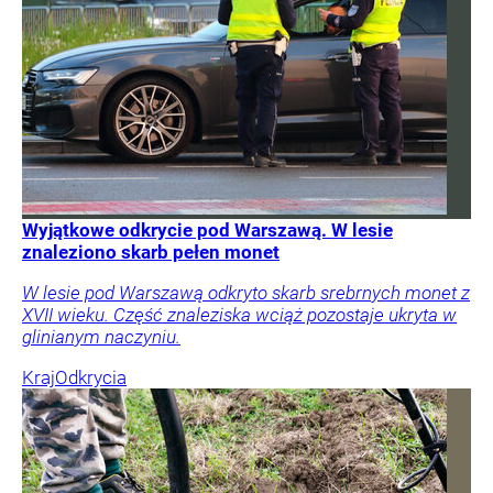
Wyjątkowe odkrycie pod Warszawą. W lesie
znaleziono skarb pełen monet
W lesie pod Warszawą odkryto skarb srebrnych monet z
XVII wieku. Część znaleziska wciąż pozostaje ukryta w
glinianym naczyniu.
Kraj
Odkrycia