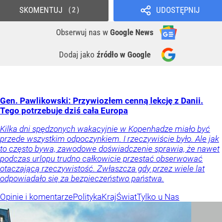
SKOMENTUJ
UDOSTĘPNIJ
2
Obserwuj nas
w
Google News
Dodaj jako
źródło w Google
Gen. Pawlikowski: Przywiozłem cenną lekcję z Danii.
Tego potrzebuje dziś cała Europa
Kilka dni spędzonych wakacyjnie w Kopenhadze miało być
przede wszystkim odpoczynkiem. I rzeczywiście było. Ale jak
to często bywa, zawodowe doświadczenie sprawia, że nawet
podczas urlopu trudno całkowicie przestać obserwować
otaczającą rzeczywistość. Zwłaszcza gdy przez wiele lat
odpowiadało się za bezpieczeństwo państwa.
Opinie i komentarze
Polityka
Kraj
Świat
Tylko u Nas