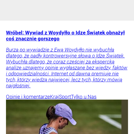
Wróbel: Wywiad z Woydyłło o Idze Świątek obnażył
coś znacznie gorszego
Burza po wywiadzie z Ewą Woydyłło nie wybuchła
dlatego, że padły kontrowersyjne słowa o Idze Świątek.
Wybuchła dlatego, że coraz częściej za ekspercką
analizę uznajemy opinie wygłaszane bez wiedzy, faktów
i odpowiedzialności. Internet od dawna premiuje nie
tych, którzy wiedzą najwięcej, lecz tych, którzy mówią
najgłośniej.
Opinie i komentarze
Kraj
Sport
Tylko u Nas