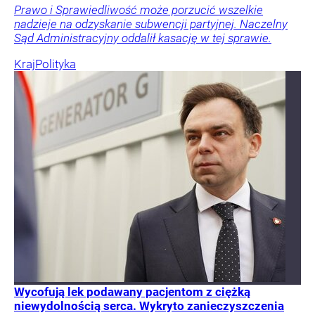
Prawo i Sprawiedliwość może porzucić wszelkie
nadzieje na odzyskanie subwencji partyjnej. Naczelny
Sąd Administracyjny oddalił kasację w tej sprawie.
Kraj
Polityka
Wycofują lek podawany pacjentom z ciężką
niewydolnością serca. Wykryto zanieczyszczenia