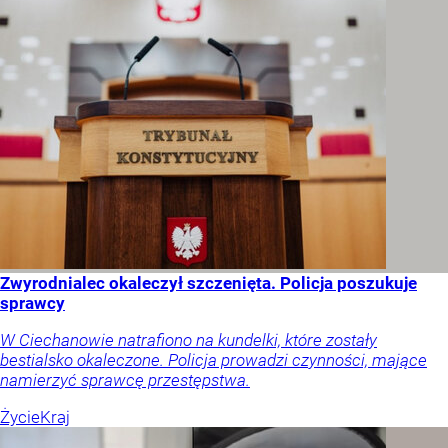
Zwyrodnialec okaleczył szczenięta. Policja poszukuje
sprawcy
W Ciechanowie natrafiono na kundelki, które zostały
bestialsko okaleczone. Policja prowadzi czynności, mające
namierzyć sprawcę przestępstwa.
Życie
Kraj