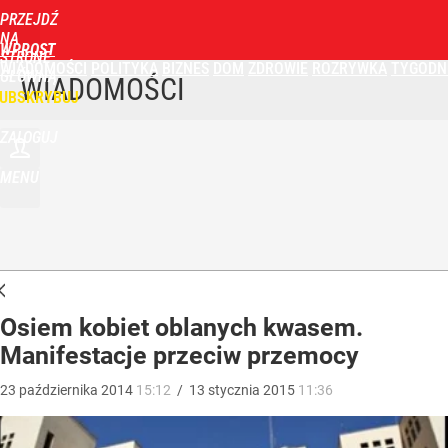
PRZEJDŹ
NA
WPROST
STRONĘ
WIADOMOŚCI
POLITYKA
BIZNES
DOM
ZDROWIE
ROZRYWKA
TYGODN
GŁÓWNĄ
WIADOMOŚCI
UBSKRYBUJ
ZALOGUJ
MENU
Osiem kobiet oblanych kwasem.
Manifestacje przeciw przemocy
23
października
2014
15:12
/
13
stycznia
2015
11:36