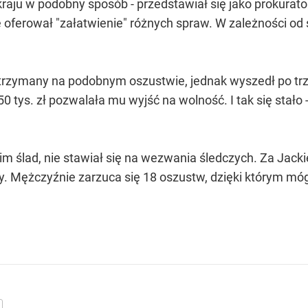
 kraju w podobny sposób - przedstawiał się jako prokurat
oferował "załatwienie" różnych spraw. W zależności od sy
 zatrzymany na podobnym oszustwie, jednak wyszedł po tr
 tys. zł pozwalała mu wyjść na wolność. I tak się stało
 ślad, nie stawiał się na wezwania śledczych. Za Jacki
y. Mężczyźnie zarzuca się 18 oszustw, dzięki którym móg