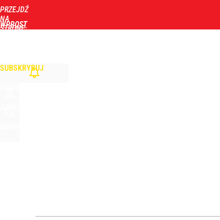
PRZEJDŹ
Udostępnij
0
Skomentuj
NA
WPROST
STRONĘ
GŁÓWNĄ
WIADOMOŚCI
POLITYKA
BIZNES
DOM
ZDROWIE
ROZRYWKA
TYGOD
Mocne słowa z Moskwy pod adresem Sikorskiego. 
SUBSKRYBUJ
1
ZALOGUJ
Farmacja: wzrost pod presją. co czeka branżę do 
SZUKAJ
MENU
1
Wielki powrót znanego polityka. Dostanie funkcję
3