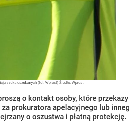
licja szuka oszukanych (fot. Wprost)
Źródło:
Wprost
proszą o kontakt osoby, które przekaz
za prokuratora apelacyjnego lub inne
jrzany o oszustwa i płatną protekcję.