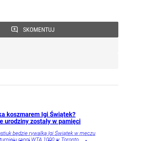
SKOMENTUJ
ka koszmarem Igi Świątek?
e urodziny zostały w pamięci
stiuk będzie rywalką Igi Świątek w meczu
 turnieju rangi WTA 1000 w Toronto.