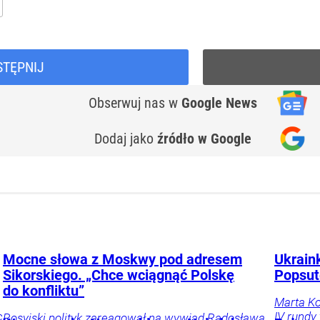
STĘPNIJ
Obserwuj nas
w
Google News
Dodaj jako
źródło w Google
Mocne słowa z Moskwy pod adresem
Ukrain
Sikorskiego. „Chce wciągnąć Polskę
Popsut
do konfliktu”
Marta Ko
c
IV rundy
Rosyjski polityk zareagował na wywiad Radosława