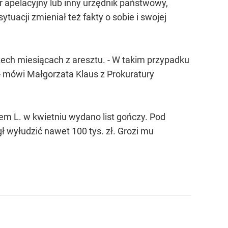
or apelacyjny lub inny urzędnik państwowy,
tuacji zmieniał też fakty o sobie i swojej
zech miesiącach z aresztu. - W takim przypadku
 - mówi Małgorzata Klaus z Prokuratury
em L. w kwietniu wydano list gończy. Pod
ł wyłudzić nawet 100 tys. zł. Grozi mu