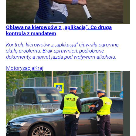
Obława na kierowców z „aplikacją”. Co druga
kontrola z mandatem
Kontrola kierowców z „aplikacją” ujawniła ogromną
skalę problemu. Brak uprawnień, podrobione
dokumenty, a nawet jazda pod wpływem alkoholu.
Motoryzacja
Kraj