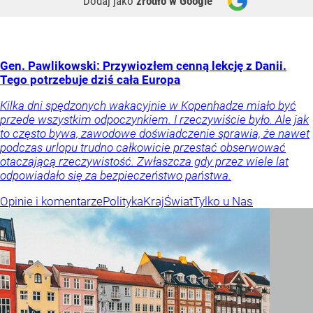
Dodaj jako
źródło w Google
Gen. Pawlikowski: Przywiozłem cenną lekcję z Danii.
Tego potrzebuje dziś cała Europa
Kilka dni spędzonych wakacyjnie w Kopenhadze miało być
przede wszystkim odpoczynkiem. I rzeczywiście było. Ale jak
to często bywa, zawodowe doświadczenie sprawia, że nawet
podczas urlopu trudno całkowicie przestać obserwować
otaczającą rzeczywistość. Zwłaszcza gdy przez wiele lat
odpowiadało się za bezpieczeństwo państwa.
Opinie i komentarze
Polityka
Kraj
Świat
Tylko u Nas