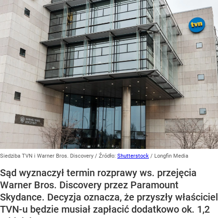
Siedziba TVN i Warner Bros. Discovery
/ Źródło:
Shutterstock
/
Longfin Media
Sąd wyznaczył termin rozprawy ws. przejęcia
Warner Bros. Discovery przez Paramount
Skydance. Decyzja oznacza, że przyszły właściciel
TVN-u będzie musiał zapłacić dodatkowo ok. 1,2