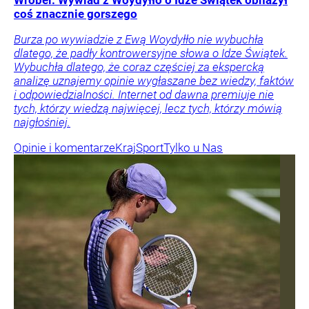
Wróbel: Wywiad z Woydyłło o Idze Świątek obnażył
coś znacznie gorszego
Burza po wywiadzie z Ewą Woydyłło nie wybuchła
dlatego, że padły kontrowersyjne słowa o Idze Świątek.
Wybuchła dlatego, że coraz częściej za ekspercką
analizę uznajemy opinie wygłaszane bez wiedzy, faktów
i odpowiedzialności. Internet od dawna premiuje nie
tych, którzy wiedzą najwięcej, lecz tych, którzy mówią
najgłośniej.
Opinie i komentarze
Kraj
Sport
Tylko u Nas