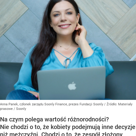
Anna Panek, członek zarządu Soonly Finance, prezes Fundacji Soonly
/ Źródło:
Materiały
prasowe
/
Soonly
Na czym polega wartość różnorodności?
Nie chodzi o to, że kobiety podejmują inne decyzje
niż mężczyźni. Chodzi o to, że zespół złożony