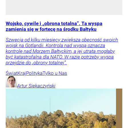
Wojsko, cywile i „obrona totalna”. Ta wyspa
zamienia się w fortecę na środku Bałtyku
Szwecja od kilku miesięcy zwiększa obecność swoich
wojsk na Gotlandii. Kontrola nad wyspą oznacza
kontrolę nad Morzem Bałtyckim, a jej utrata mogłaby
być katastrofalna dla NATO. W razie potrzeby wyspa
przejdzie do „obrony totalnej”.
Świat
Kraj
Polityka
Tylko u Nas
Artur
Siekaczyński