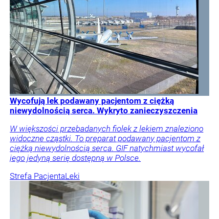
Wycofują lek podawany pacjentom z ciężką
niewydolnością serca. Wykryto zanieczyszczenia
W większości przebadanych fiolek z lekiem znaleziono
widoczne cząstki. To preparat podawany pacjentom z
ciężką niewydolnością serca. GIF natychmiast wycofał
jego jedyną serię dostępną w Polsce.
Strefa Pacjenta
Leki