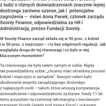
z ludzi o różnych doświadczeniach znacznie lepiej
dostrzega zarówno szanse, jak i potencjalne
zagrożenia – mówi Anna Panek, członek zarządu
Soonly Finance, odpowiedzialna za HR i
Administrację, prezes Fundacji Soonly.
W Soonly Finance zarząd składa się w 50 proc. z kobiet
i w 50 proc. z mężczyzn – i to bez odgórnych regulacji. Jak
wyglądała droga do tej równowagi i co było w niej
kluczowym momentem?
Ta równowaga nie była celem samym w sobie. Nigdy
nie powiedzieliśmy sobie: „chcemy mieć określony procent
kobiet i mężczyzn w zarządzie”. Naszym celem było
zbudowanie zespołu zarządzającego złożonego
z najlepszych osób – takich, które wnoszą kompetencje,
doświadczenie i odpowiedzialność za biznes. Kiedy 11 lat
temu przyszłam na rozmowę rekrutacyjną z ówczesnym
prezesem Soonly (wtedy pod nazwą Vivus) Loukasem