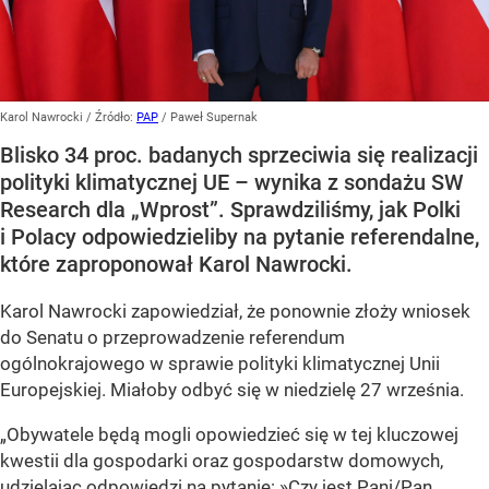
Karol Nawrocki
/ Źródło:
PAP
/
Paweł Supernak
Blisko 34 proc. badanych sprzeciwia się realizacji
polityki klimatycznej UE – wynika z sondażu SW
Research dla „Wprost”. Sprawdziliśmy, jak Polki
i Polacy odpowiedzieliby na pytanie referendalne,
które zaproponował Karol Nawrocki.
Karol Nawrocki zapowiedział, że ponownie złoży wniosek
do Senatu o przeprowadzenie referendum
ogólnokrajowego w sprawie polityki klimatycznej Unii
Europejskiej. Miałoby odbyć się w niedzielę 27 września.
„Obywatele będą mogli opowiedzieć się w tej kluczowej
kwestii dla gospodarki oraz gospodarstw domowych,
udzielając odpowiedzi na pytanie: »Czy jest Pani/Pan