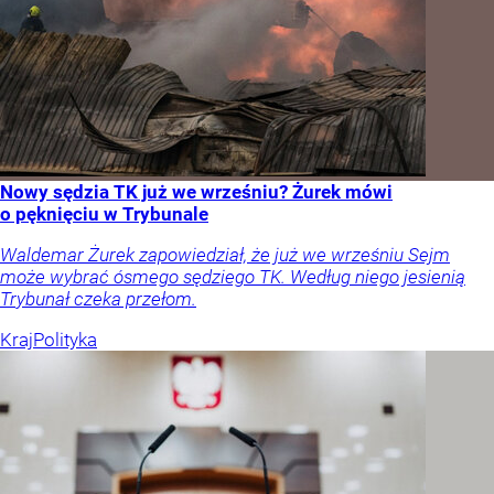
Nowy sędzia TK już we wrześniu? Żurek mówi
o pęknięciu w Trybunale
Waldemar Żurek zapowiedział, że już we wrześniu Sejm
może wybrać ósmego sędziego TK. Według niego jesienią
Trybunał czeka przełom.
Kraj
Polityka