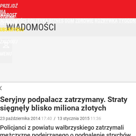
PRZEJDŹ
NA
WPROST
STRONĘ
WIADOMOŚCI
POLITYKA
BIZNES
DOM
ZDROWIE
ROZRYWKA
TYGODN
GŁÓWNĄ
WIADOMOŚCI
UBSKRYBUJ
ZALOGUJ
MENU
Seryjny podpalacz zatrzymany. Straty
sięgnęły blisko miliona złotych
23
października
2014
17:40
/
13
stycznia
2015
11:36
Policjanci z powiatu wałbrzyskiego zatrzymali
mężczyznę podejrzanego o podpalenie strychów