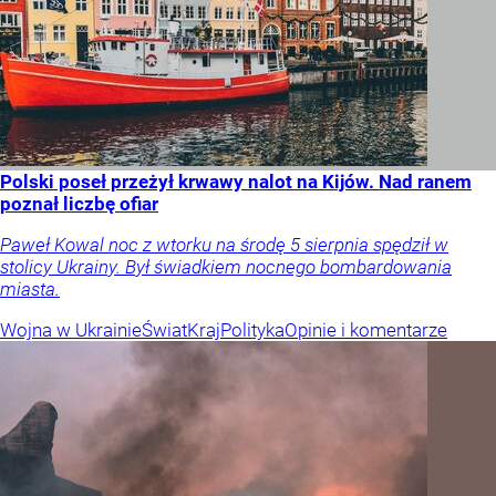
Polski poseł przeżył krwawy nalot na Kijów. Nad ranem
poznał liczbę ofiar
Paweł Kowal noc z wtorku na środę 5 sierpnia spędził w
stolicy Ukrainy. Był świadkiem nocnego bombardowania
miasta.
Wojna w Ukrainie
Świat
Kraj
Polityka
Opinie i komentarze