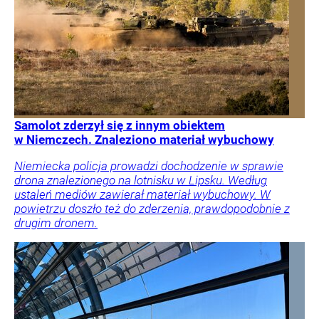
Samolot zderzył się z innym obiektem
w Niemczech. Znaleziono materiał wybuchowy
Niemiecka policja prowadzi dochodzenie w sprawie
drona znalezionego na lotnisku w Lipsku. Według
ustaleń mediów zawierał materiał wybuchowy. W
powietrzu doszło też do zderzenia, prawdopodobnie z
drugim dronem.