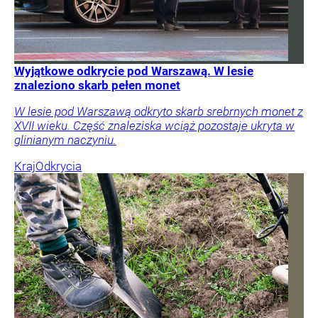
Wyjątkowe odkrycie pod Warszawą. W lesie
znaleziono skarb pełen monet
W lesie pod Warszawą odkryto skarb srebrnych monet z
XVII wieku. Część znaleziska wciąż pozostaje ukryta w
glinianym naczyniu.
Kraj
Odkrycia