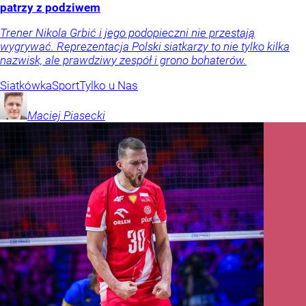
patrzy z podziwem
Trener Nikola Grbić i jego podopieczni nie przestają
wygrywać. Reprezentacja Polski siatkarzy to nie tylko kilka
nazwisk, ale prawdziwy zespół i grono bohaterów.
Siatkówka
Sport
Tylko u Nas
Maciej
Piasecki