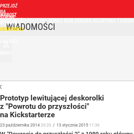
PRZEJDŹ
NA
WPROST
STRONĘ
WIADOMOŚCI
POLITYKA
BIZNES
DOM
ZDROWIE
ROZRYWKA
TYGODN
GŁÓWNĄ
WIADOMOŚCI
UBSKRYBUJ
ZALOGUJ
MENU
Prototyp lewitującej deskorolki
z "Powrotu do przyszłości"
na Kickstarterze
23
października
2014
20:20
/
13
stycznia
2015
11:36