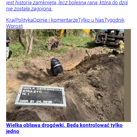
jest historią zamkniętą, lecz bolesną raną, która do dziś
nie została zagojona.
Kraj
Polityka
Opinie i komentarze
Tylko u Nas
Tygodnik
Wprost
Wielka obława drogówki. Będą kontrolować tylko
jedno