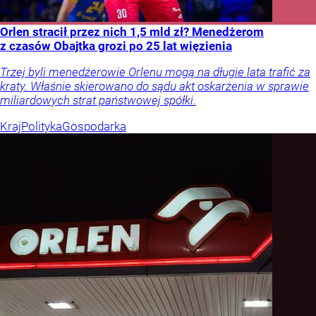
Orlen stracił przez nich 1,5 mld zł? Menedżerom
z czasów Obajtka grozi po 25 lat więzienia
Trzej byli menedżerowie Orlenu mogą na długie lata trafić za
kraty. Właśnie skierowano do sądu akt oskarżenia w sprawie
miliardowych strat państwowej spółki.
Kraj
Polityka
Gospodarka