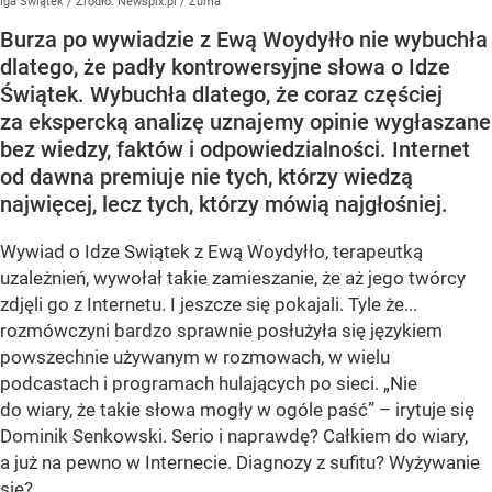
Iga Świątek
/ Źródło:
Newspix.pl
/
Zuma
Burza po wywiadzie z Ewą Woydyłło nie wybuchła
dlatego, że padły kontrowersyjne słowa o Idze
Świątek. Wybuchła dlatego, że coraz częściej
za ekspercką analizę uznajemy opinie wygłaszane
bez wiedzy, faktów i odpowiedzialności. Internet
od dawna premiuje nie tych, którzy wiedzą
najwięcej, lecz tych, którzy mówią najgłośniej.
Wywiad o Idze Swiątek z Ewą Woydyłło, terapeutką
uzależnień, wywołał takie zamieszanie, że aż jego twórcy
zdjęli go z Internetu. I jeszcze się pokajali. Tyle że...
rozmówczyni bardzo sprawnie posłużyła się językiem
powszechnie używanym w rozmowach, w wielu
podcastach i programach hulających po sieci. „Nie
do wiary, że takie słowa mogły w ogóle paść” – irytuje się
Dominik Senkowski. Serio i naprawdę? Całkiem do wiary,
a już na pewno w Internecie. Diagnozy z sufitu? Wyżywanie
się?