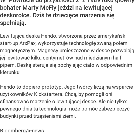
W "Powrocie do przyszłości 2" z 1989 roku główny
bohater Marty McFly jeździ na lewitującej
deskorolce. Dziś te dziecięce marzenia się
spełniają.
Lewitująca deska Hendo, stworzona przez amerykański
start-up ArxPax, wykorzystuje technologię zwaną polem
magnetycznym. Magnesy umieszczone w desce pozwalają
jej lewitować kilka centymetrów nad miedzianym half-
pipem. Deską steruje się pochylając ciało w odpowiednim
kierunku.
Hendo to dopiero prototyp. Jego twórcy liczą na wsparcie
użytkowników Kickstartera. Chcą, by pomogli oni
sfinansować marzenie o lewitującej desce. Ale nie tylko:
pewnego dnia ta technologia może pomóc zabezpieczyć
budynki przed trzęsieniami ziemi.
Bloomberg/x-news