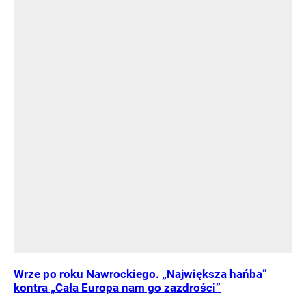
Wrze po roku Nawrockiego. „Największa hańba”
kontra „Cała Europa nam go zazdrości”