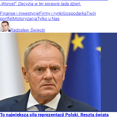
„Wprost”. Decyzja w tej sprawie lada dzień.
Finanse i inwestycje
Firmy i rynki
Gospodarka
Twój
portfel
Motoryzacja
Tylko u Nas
Radosław
Święcki
To największa siła reprezentacji Polski. Reszta świata