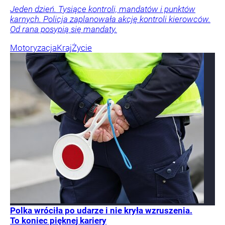
Jeden dzień. Tysiące kontroli, mandatów i punktów
karnych. Policja zaplanowała akcję kontroli kierowców.
Od rana posypią się mandaty.
Motoryzacja
Kraj
Życie
Polka wróciła po udarze i nie kryła wzruszenia.
To koniec pięknej kariery