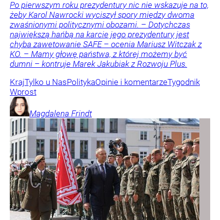
Po pierwszym roku prezydentury nic nie wskazuje na to,
żeby Karol Nawrocki wyciszył spory między dwoma
zwaśnionymi politycznymi obozami. – Dotychczas
największą hańbą na karcie jego prezydentury jest
chyba zawetowanie SAFE – ocenia Mariusz Witczak z
KO. – Mamy głowę państwa, z której możemy być
dumni – kontruje Marek Jakubiak z Rozwoju Plus.
Kraj
Tylko u Nas
Polityka
Opinie i komentarze
Tygodnik
Wprost
Magdalena
Frindt