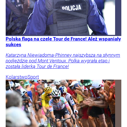
Polska flaga na czele Tour de France! Ależ wspaniały
sukces
Katarzyna Niewiadoma-Phinney najszybsza na słynnym
podjeździe pod Mont Ventoux. Polka wygrała etap i
została liderką Tour de France!
Kolarstwo
Sport