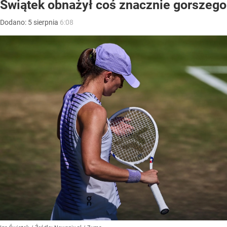
Świątek obnażył coś znacznie gorszego
Dodano:
5
sierpnia
6:08