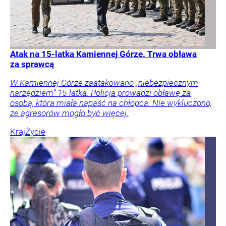
Atak na 15-latka Kamiennej Górze. Trwa obława
za sprawcą
W Kamiennej Górze zaatakowano „niebezpiecznym
narzędziem” 15-latka. Policja prowadzi obławę za
osobą, która miała napaść na chłopca. Nie wykluczono,
że agresorów mogło być więcej.
Kraj
Życie