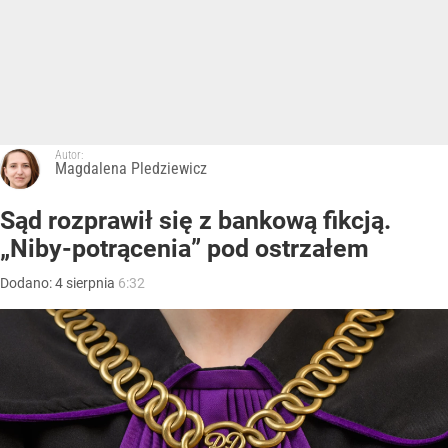
Autor:
Magdalena Pledziewicz
Sąd rozprawił się z bankową fikcją.
„Niby-potrącenia” pod ostrzałem
Dodano:
4
sierpnia
6:32