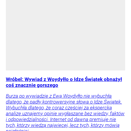
Wróbel: Wywiad z Woydyłło o Idze Świątek obnażył
coś znacznie gorszego
Burza po wywiadzie z Ewą Woydyłło nie wybuchła
dlatego, że padły kontrowersyjne słowa o Idze Świątek.
Wybuchła dlatego, że coraz częściej za ekspercką
analizę uznajemy opinie wygłaszane bez wiedzy, faktów
i odpowiedzialności. Internet od dawna premiuje nie
tych, którzy wiedzą najwięcej, lecz tych, którzy mówią