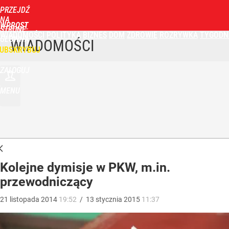
PRZEJDŹ
NA
WPROST
STRONĘ
WIADOMOŚCI
POLITYKA
BIZNES
DOM
ZDROWIE
ROZRYWKA
TYGODN
GŁÓWNĄ
WIADOMOŚCI
UBSKRYBUJ
ZALOGUJ
MENU
Kolejne dymisje w PKW, m.in.
przewodniczący
21
listopada
2014
19:52
/
13
stycznia
2015
11:37