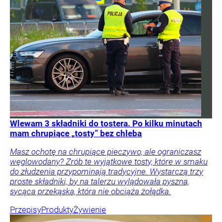
Wlewam 3 składniki do tostera. Po kilku minutach
mam chrupiące „tosty” bez chleba
Masz ochotę na chrupiące pieczywo, ale ograniczasz
węglowodany? Zrób te wyjątkowe tosty, które w smaku
do złudzenia przypominają tradycyjne. Wystarczą trzy
proste składniki, by na talerzu wylądowała pyszna,
sycąca przekąska, która nie obciąża żołądka.
Przepisy
Produkty
Żywienie