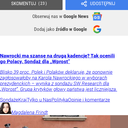
SKOMENTUJ
UDOSTĘPNIJ
23
Obserwuj nas
w
Google News
Dodaj jako
źródło w Google
Nawrocki ma szansę na drugą kadencję? Tak ocenili
go Polacy. Sondaż dla „Wprost”
Blisko 39 proc. Polek i Polaków deklaruje, że ponownie
zagłosowałoby na Karola Nawrockiego w wyborach
prezydenckich – wynika z sondażu SW Research dla
„Wprost”. Grupa krytyków głowy państwa jest liczniejsza.
Sondaże
Kraj
Tylko u Nas
Polityka
Opinie i komentarze
Magdalena
Frindt