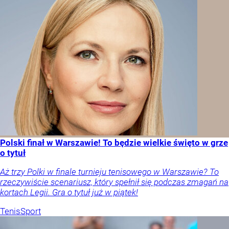
Polski finał w Warszawie! To będzie wielkie święto w grze
o tytuł
Aż trzy Polki w finale turnieju tenisowego w Warszawie? To
rzeczywiście scenariusz, który spełnił się podczas zmagań na
kortach Legii. Gra o tytuł już w piątek!
Tenis
Sport