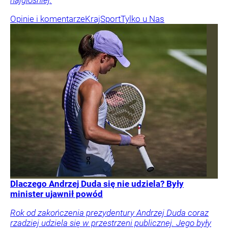
najgłośniej.
Opinie i komentarze
Kraj
Sport
Tylko u Nas
Dlaczego Andrzej Duda się nie udziela? Były
minister ujawnił powód
Rok od zakończenia prezydentury Andrzej Duda coraz
rzadziej udziela się w przestrzeni publicznej. Jego były