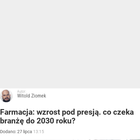
Autor:
Witold Ziomek
Farmacja: wzrost pod presją. co czeka
branżę do 2030 roku?
Dodano:
27
lipca
13:15