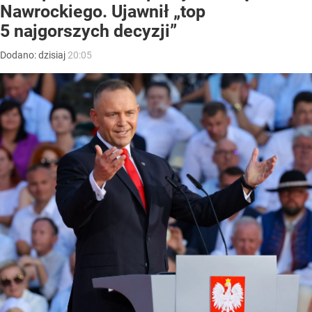
Nawrockiego. Ujawnił „top
5 najgorszych decyzji”
Dodano:
dzisiaj
20:05