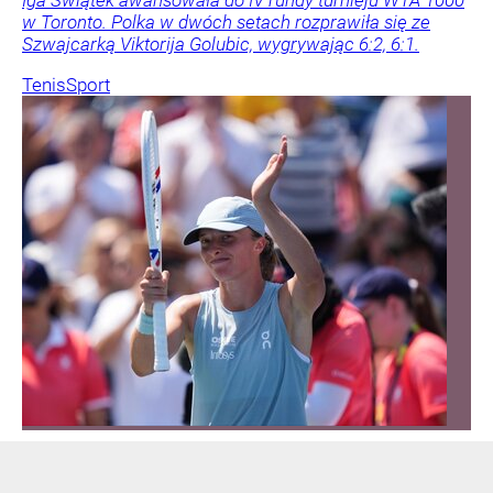
Iga Świątek awansowała do IV rundy turnieju WTA 1000
w Toronto. Polka w dwóch setach rozprawiła się ze
Szwajcarką Viktorija Golubic, wygrywając 6:2, 6:1.
Tenis
Sport