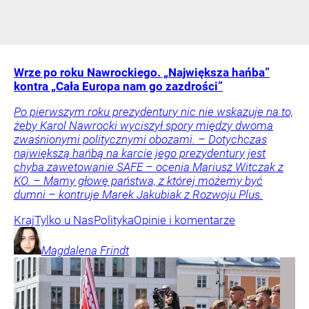
Wrze po roku Nawrockiego. „Największa hańba”
kontra „Cała Europa nam go zazdrości”
Po pierwszym roku prezydentury nic nie wskazuje na to,
żeby Karol Nawrocki wyciszył spory między dwoma
zwaśnionymi politycznymi obozami. – Dotychczas
największą hańbą na karcie jego prezydentury jest
chyba zawetowanie SAFE – ocenia Mariusz Witczak z
KO. – Mamy głowę państwa, z której możemy być
dumni – kontruje Marek Jakubiak z Rozwoju Plus.
Kraj
Tylko u Nas
Polityka
Opinie i komentarze
Magdalena
Frindt