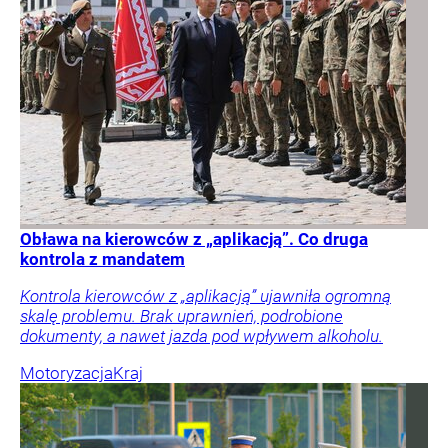
Obława na kierowców z „aplikacją”. Co druga
kontrola z mandatem
Kontrola kierowców z „aplikacją” ujawniła ogromną
skalę problemu. Brak uprawnień, podrobione
dokumenty, a nawet jazda pod wpływem alkoholu.
Motoryzacja
Kraj