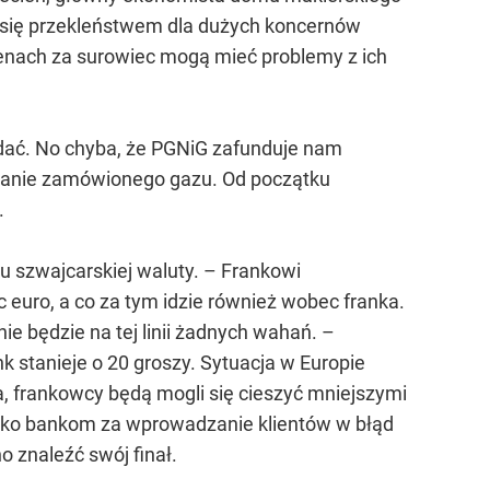
e się przekleństwem dla dużych koncernów
cenach za surowiec mogą mieć problemy z ich
dać. No chyba, że PGNiG zafunduje nam
branie zamówionego gazu. Od początku
.
u szwajcarskiej waluty. – Frankowi
 euro, a co za tym idzie również wobec franka.
ie będzie na tej linii żadnych wahań. –
k stanieje o 20 groszy. Sytuacja w Europie
a, frankowcy będą mogli się cieszyć mniejszymi
iwko bankom za wprowadzanie klientów w błąd
o znaleźć swój finał.