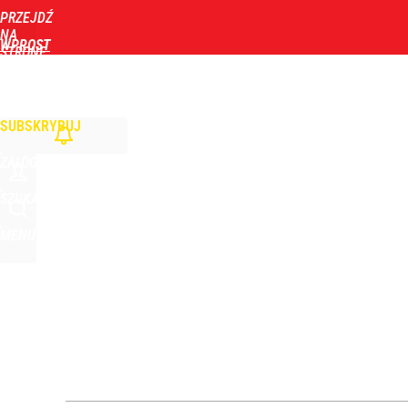
PRZEJDŹ
Udostępnij
14
Skomentuj
NA
WPROST
STRONĘ
GŁÓWNĄ
WIADOMOŚCI
POLITYKA
BIZNES
DOM
ZDROWIE
ROZRYWKA
TYGOD
„Nie chodzi o zemstę”. Mocny apel w sprawie ofiar 
SUBSKRYBUJ
dodaj
ZALOGUJ
Morawiecki powoła partię. Chce współpracy z Me
SZUKAJ
MENU
dodaj
Nowy sondaż po wtargnięciu rakiety na Lubelszczy
1