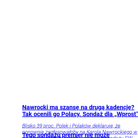
Tenis
Sport
Nawrocki ma szansę na drugą kadencję?
Tak ocenili go Polacy. Sondaż dla „Wprost
Blisko 39 proc. Polek i Polaków deklaruje, że
ponownie zagłosowałoby na Karola Nawrockiego w
Tego sondażu premier nie może