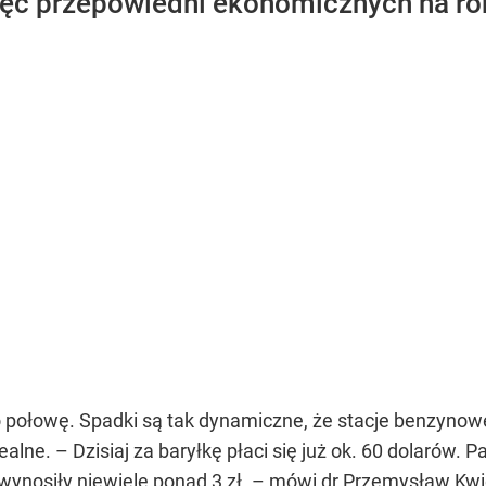
ięć przepowiedni ekonomicznych na ro
 połowę. Spadki są tak dynamiczne, że stacje benzynowe
 realne. – Dzisiaj za baryłkę płaci się już ok. 60 dolarów
w wynosiły niewiele ponad 3 zł. – mówi dr Przemysław K