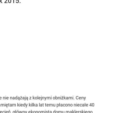
k 2015.
 nie nadążają z kolejnymi obniżkami. Ceny
. Pamiętam kiedy kilka lat temu płacono niecałe 40
wiecień, główny ekonomista domu maklerskiego