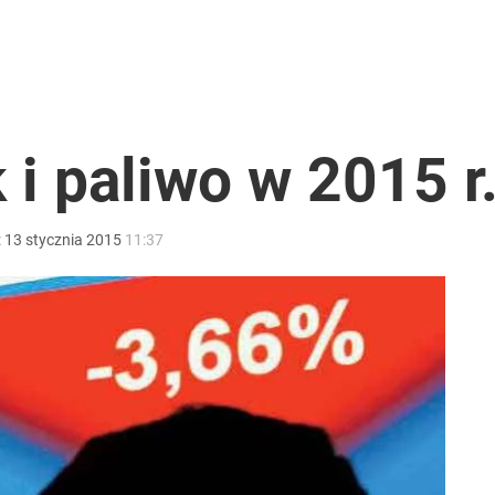
ntra „Cała Europa nam go zazdrości”
 Łukasza Litewkę, przerywa milczenie
k i paliwo w 2015 r
:
13
stycznia
2015
11:37
ono kwarantannę