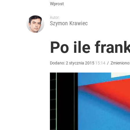
Wrze po roku Nawrockiego. „Największa hańba” ko
Wprost
Autor:
17
Szymon Krawiec
„Żyję z piętnem zabójcy”. Kierowca, który potrącił
Po ile fran
dodaj
Dodano:
2
stycznia
2015
15:14
/
Zmieniono
Masowe zatrucia nad polskim morzem. Wprowadz
dodaj