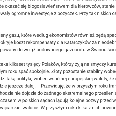
oże okazać się błogosławieństwem dla kierowców, stani
owały ogromne inwestycje z pożyczek. Przy tak niskich 
 ceny gazu, które według ekonomistów również będą spa
okryje koszt rekompensaty dla Katarczyków za nieode
mpowany do wciąż budowanego gazoportu w Świnoujściu
eka kilkaset tysięcy Polaków, którzy żyją na smyczy kurs
ym roku spać spokojnie. Złoty pozostanie stabilny wobec
i taką politykę wobec wspólnej europejskiej waluty, że n
ie jeszcze dalej. – Przewiduję, że w przyszłym roku fran
chodzie nie dojdzie do żadnego ekstremalnego przesileni
mczasem w polskich sądach lądują kolejne pozwy przec
jcarskiej walucie. W przyszłym roku kilka z nich powinn