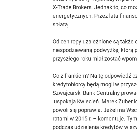
X-Trade Brokers. Jednak to, co m
energetycznych. Przez lata finans
spłatą.
Od cen ropy uzależnione są także
niespodziewaną podwyżkę, którą p
przyszłego roku miał zostać wpo
Co z frankiem? Na tę odpowiedź cz
kredytobiorcy będą mogli w przyszł
Szwajcarski Bank Centralny prowadz
uspokaja Kwiecień. Marek Zuber idz
powoli się poprawia. Jeżeli na Ws
ratami w 2015 r. – komentuje. Ty
podczas udzielenia kredytów w szwa