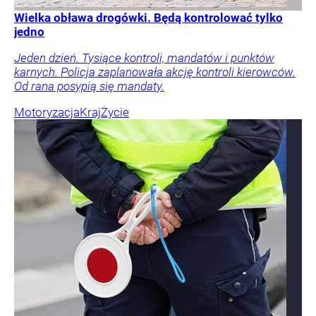
Wielka obława drogówki. Będą kontrolować tylko
jedno
Jeden dzień. Tysiące kontroli, mandatów i punktów
karnych. Policja zaplanowała akcję kontroli kierowców.
Od rana posypią się mandaty.
Motoryzacja
Kraj
Życie