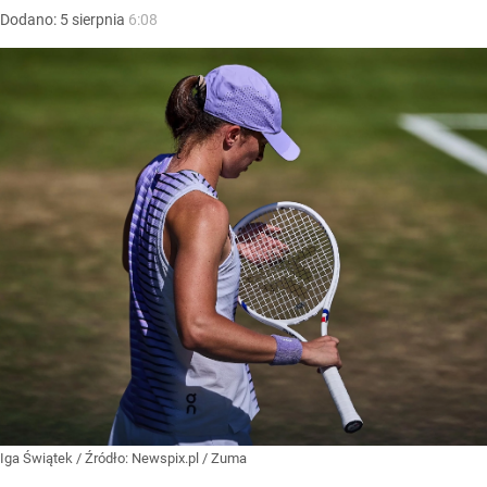
Dodano:
5
sierpnia
6:08
Iga Świątek
/ Źródło:
Newspix.pl
/
Zuma