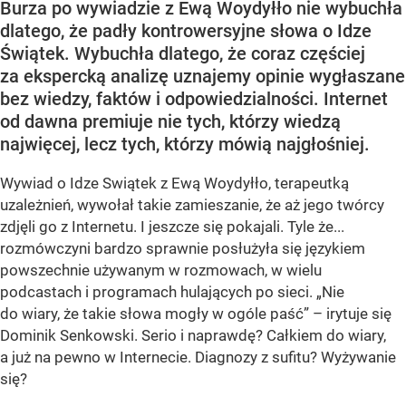
Burza po wywiadzie z Ewą Woydyłło nie wybuchła
dlatego, że padły kontrowersyjne słowa o Idze
Świątek. Wybuchła dlatego, że coraz częściej
za ekspercką analizę uznajemy opinie wygłaszane
bez wiedzy, faktów i odpowiedzialności. Internet
od dawna premiuje nie tych, którzy wiedzą
najwięcej, lecz tych, którzy mówią najgłośniej.
Wywiad o Idze Swiątek z Ewą Woydyłło, terapeutką
uzależnień, wywołał takie zamieszanie, że aż jego twórcy
zdjęli go z Internetu. I jeszcze się pokajali. Tyle że...
rozmówczyni bardzo sprawnie posłużyła się językiem
powszechnie używanym w rozmowach, w wielu
podcastach i programach hulających po sieci. „Nie
do wiary, że takie słowa mogły w ogóle paść” – irytuje się
Dominik Senkowski. Serio i naprawdę? Całkiem do wiary,
a już na pewno w Internecie. Diagnozy z sufitu? Wyżywanie
się?