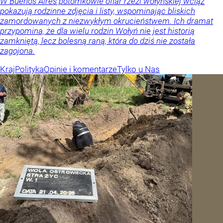
W Buenos Aires potomkowie ofiar rzezi wołyńskiej wciąż
pokazują rodzinne zdjęcia i listy, wspominając bliskich
zamordowanych z niezwykłym okrucieństwem. Ich dramat
przypomina, że dla wielu rodzin Wołyń nie jest historią
zamkniętą, lecz bolesną raną, która do dziś nie została
zagojona.
Kraj
Polityka
Opinie i komentarze
Tylko u Nas