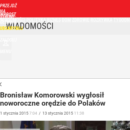
PRZEJDŹ
NA
WPROST
STRONĘ
WIADOMOŚCI
POLITYKA
BIZNES
DOM
ZDROWIE
ROZRYWKA
TYGODN
GŁÓWNĄ
WIADOMOŚCI
UBSKRYBUJ
ZALOGUJ
MENU
Bronisław Komorowski wygłosił
noworoczne orędzie do Polaków
1
stycznia
2015
7:04
/
13
stycznia
2015
11:38