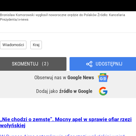
Bronisław Komorowski wygłosił noworoczne orędzie do Polaków
Źródło:
Kancelaria
Prezydenta/x-news
Wiadomości
Kraj
SKOMENTUJ
UDOSTĘPNIJ
2
Obserwuj nas
w
Google News
Dodaj jako
źródło w Google
„Nie chodzi o zemstę”. Mocny apel w sprawie ofiar rzezi
wołyńskiej