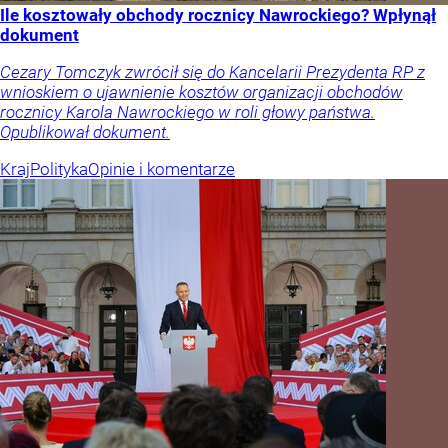
Ile kosztowały obchody rocznicy Nawrockiego? Wpłynął
dokument
Cezary Tomczyk zwrócił się do Kancelarii Prezydenta RP z
wnioskiem o ujawnienie kosztów organizacji obchodów
rocznicy Karola Nawrockiego w roli głowy państwa.
Opublikował dokument.
Kraj
Polityka
Opinie i komentarze