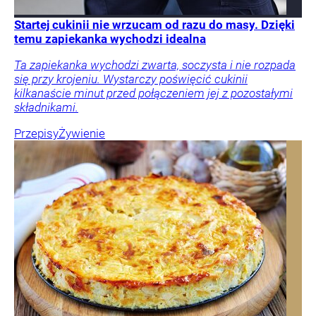
Startej cukinii nie wrzucam od razu do masy. Dzięki
temu zapiekanka wychodzi idealna
Ta zapiekanka wychodzi zwarta, soczysta i nie rozpada
się przy krojeniu. Wystarczy poświęcić cukinii
kilkanaście minut przed połączeniem jej z pozostałymi
składnikami.
Przepisy
Żywienie