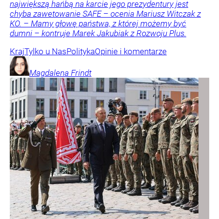
największą hańbą na karcie jego prezydentury jest
chyba zawetowanie SAFE – ocenia Mariusz Witczak z
KO. – Mamy głowę państwa, z której możemy być
dumni – kontruje Marek Jakubiak z Rozwoju Plus.
Kraj
Tylko u Nas
Polityka
Opinie i komentarze
Magdalena
Frindt