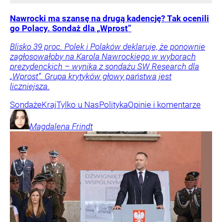
Nawrocki ma szansę na drugą kadencję? Tak ocenili
go Polacy. Sondaż dla „Wprost”
Blisko 39 proc. Polek i Polaków deklaruje, że ponownie
zagłosowałoby na Karola Nawrockiego w wyborach
prezydenckich – wynika z sondażu SW Research dla
„Wprost”. Grupa krytyków głowy państwa jest
liczniejsza.
Sondaże
Kraj
Tylko u Nas
Polityka
Opinie i komentarze
Magdalena
Frindt