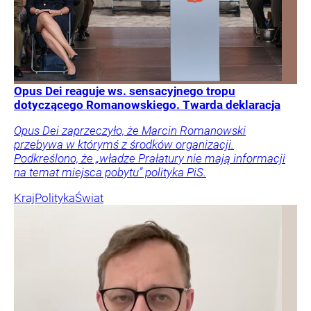
Opus Dei reaguje ws. sensacyjnego tropu
dotyczącego Romanowskiego. Twarda deklaracja
Opus Dei zaprzeczyło, że Marcin Romanowski
przebywa w którymś z środków organizacji.
Podkreślono, że „władze Prałatury nie mają informacji
na temat miejsca pobytu” polityka PiS.
Kraj
Polityka
Świat