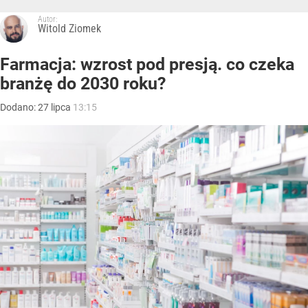
Autor:
Witold Ziomek
Farmacja: wzrost pod presją. co czeka
branżę do 2030 roku?
Dodano:
27
lipca
13:15