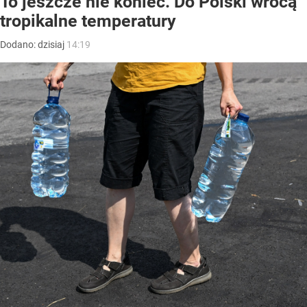
To jeszcze nie koniec. Do Polski wrócą
tropikalne temperatury
Dodano:
dzisiaj
14:19