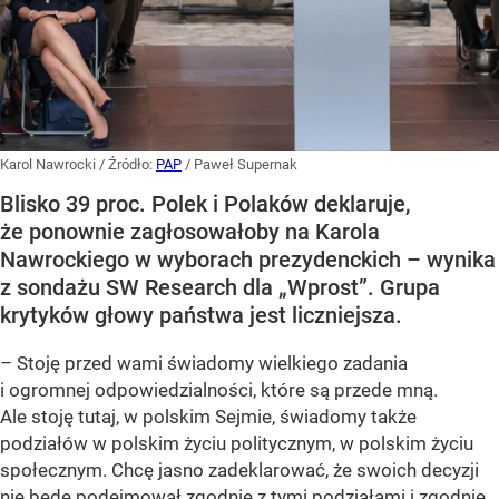
Karol Nawrocki
/ Źródło:
PAP
/
Paweł Supernak
Blisko 39 proc. Polek i Polaków deklaruje,
że ponownie zagłosowałoby na Karola
Nawrockiego w wyborach prezydenckich – wynika
z sondażu SW Research dla „Wprost”. Grupa
krytyków głowy państwa jest liczniejsza.
– Stoję przed wami świadomy wielkiego zadania
i ogromnej odpowiedzialności, które są przede mną.
Ale stoję tutaj, w polskim Sejmie, świadomy także
podziałów w polskim życiu politycznym, w polskim życiu
społecznym. Chcę jasno zadeklarować, że swoich decyzji
nie będę podejmował zgodnie z tymi podziałami i zgodnie