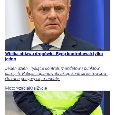
Wielka obława drogówki. Będą kontrolować tylko
jedno
Jeden dzień. Tysiące kontroli, mandatów i punktów
karnych. Policja zaplanowała akcję kontroli kierowców.
Od rana posypią się mandaty.
Motoryzacja
Kraj
Życie