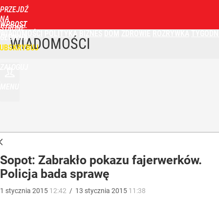
PRZEJDŹ
NA
WPROST
STRONĘ
WIADOMOŚCI
POLITYKA
BIZNES
DOM
ZDROWIE
ROZRYWKA
TYGODN
GŁÓWNĄ
WIADOMOŚCI
UBSKRYBUJ
ZALOGUJ
MENU
Sopot: Zabrakło pokazu fajerwerków.
Policja bada sprawę
1
stycznia
2015
12:42
/
13
stycznia
2015
11:38