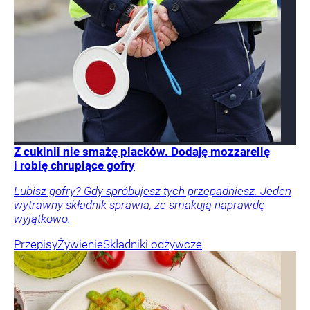
Z cukinii nie smażę placków. Dodaję mozzarellę
i robię chrupiące gofry
Lubisz gofry? Gdy spróbujesz tych przepadniesz. Jeden
wytrawny składnik sprawia, że smakują naprawdę
wyjątkowo.
Przepisy
Żywienie
Składniki odżywcze