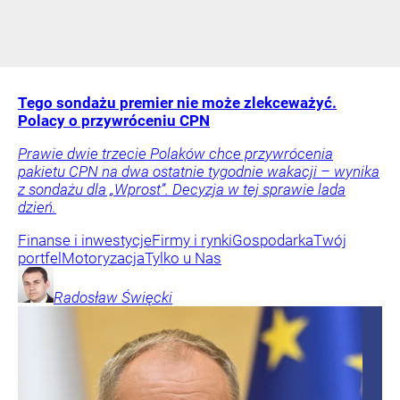
Tego sondażu premier nie może zlekceważyć.
Polacy o przywróceniu CPN
Prawie dwie trzecie Polaków chce przywrócenia
pakietu CPN na dwa ostatnie tygodnie wakacji – wynika
z sondażu dla „Wprost”. Decyzja w tej sprawie lada
dzień.
Finanse i inwestycje
Firmy i rynki
Gospodarka
Twój
portfel
Motoryzacja
Tylko u Nas
Radosław
Święcki