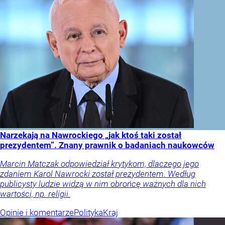
Narzekają na Nawrockiego „jak ktoś taki został
prezydentem”. Znany prawnik o badaniach naukowców
Marcin Matczak odpowiedział krytykom, dlaczego jego
zdaniem Karol Nawrocki został prezydentem. Według
publicysty ludzie widzą w nim obrońcę ważnych dla nich
wartości, np. religii.
Opinie i komentarze
Polityka
Kraj