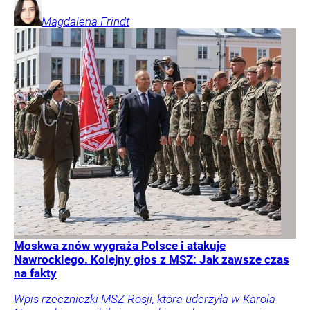
Magdalena
Frindt
Moskwa znów wygraża Polsce i atakuje
Nawrockiego. Kolejny głos z MSZ: Jak zawsze czas
na fakty
Wpis rzeczniczki MSZ Rosji, która uderzyła w Karola