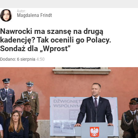
Autor:
Magdalena Frindt
Nawrocki ma szansę na drugą
kadencję? Tak ocenili go Polacy.
Sondaż dla „Wprost”
Dodano:
6
sierpnia
4:50