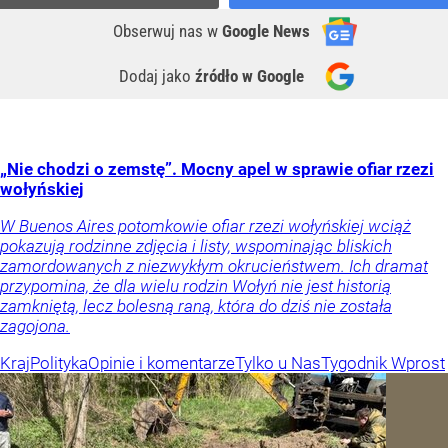
Obserwuj nas
w
Google News
Dodaj jako
źródło w Google
„Nie chodzi o zemstę”. Mocny apel w sprawie ofiar rzezi
wołyńskiej
W Buenos Aires potomkowie ofiar rzezi wołyńskiej wciąż
pokazują rodzinne zdjęcia i listy, wspominając bliskich
zamordowanych z niezwykłym okrucieństwem. Ich dramat
przypomina, że dla wielu rodzin Wołyń nie jest historią
zamkniętą, lecz bolesną raną, która do dziś nie została
zagojona.
Kraj
Polityka
Opinie i komentarze
Tylko u Nas
Tygodnik Wprost