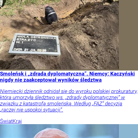
Smoleńsk i „zdrada dyplomatyczna”. Niemcy: Kaczyński
nigdy nie zaakceptował wyników śledztwa
Niemiecki dziennik odniósł się do wyroku polskiej prokuratury,
która umorzyła śledztwo ws. „zdrady dyplomatycznej” w
związku z katastrofą smoleńską. Według „FAZ” decyzja
„raczej nie uspokoi sytuacji”.
Świat
Kraj