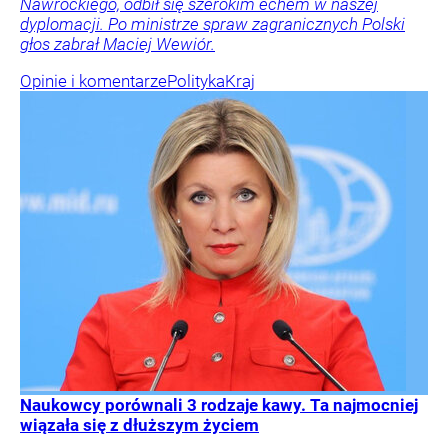
Nawrockiego, odbił się szerokim echem w naszej
dyplomacji. Po ministrze spraw zagranicznych Polski
głos zabrał Maciej Wewiór.
Opinie i komentarze
Polityka
Kraj
Naukowcy porównali 3 rodzaje kawy. Ta najmocniej
wiązała się z dłuższym życiem