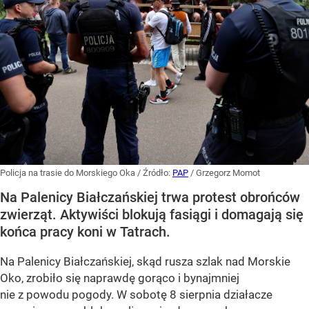
Policja na trasie do Morskiego Oka
/ Źródło:
PAP
/
Grzegorz Momot
Na Palenicy Białczańskiej trwa protest obrońców
zwierząt. Aktywiści blokują fasiągi i domagają się
końca pracy koni w Tatrach.
Na Palenicy Białczańskiej, skąd rusza szlak nad Morskie
Oko, zrobiło się naprawdę gorąco i bynajmniej
nie z powodu pogody. W sobotę 8 sierpnia działacze