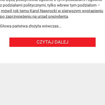
z podziałami politycznymi, tylko wbrew tym podziałom –
mówił rok temu Karol Nawrocki w pierwszym wystąpieniu
po zaprzysiężeniu na urząd prezydenta
.
Głowa państwa złożyła wówczas...
CZYTAJ DALEJ