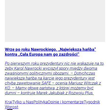
Wrze po roku Nawrockiego. „Największa hańba”
kontra „Cała Europa nam go zazdrości”
Po pierwszym roku prezydentury nic nie wskazuje na to,
żeby Karol Nawrocki wyciszył spory między dwoma
zwaśnionymi politycznymi obozami. – Dotychczas
największą hańbą na karcie jego prezydentury jest
chyba zawetowanie SAFE – ocenia Mariusz Witczak z
KO. – Mamy głowę państwa, z której możemy być
dumni – kontruje Marek Jakubiak z Rozwoju Plus.
Kraj
Tylko u Nas
Polityka
Opinie i komentarze
Tygodnik
Wprost