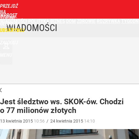
PRZEJDŹ
NA
WPROST
STRONĘ
WIADOMOŚCI
POLITYKA
BIZNES
DOM
ZDROWIE
ROZRYWKA
TYGODN
GŁÓWNĄ
WIADOMOŚCI
UBSKRYBUJ
ZALOGUJ
MENU
Jest śledztwo ws. SKOK-ów. Chodzi
o 77 milionów złotych
13
kwietnia
2015
10:56
/
24
kwietnia
2015
14:10