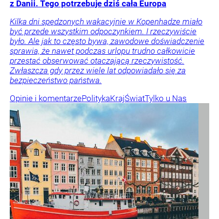
z Danii. Tego potrzebuje dziś cała Europa
Kilka dni spędzonych wakacyjnie w Kopenhadze miało
być przede wszystkim odpoczynkiem. I rzeczywiście
było. Ale jak to często bywa, zawodowe doświadczenie
sprawia, że nawet podczas urlopu trudno całkowicie
przestać obserwować otaczającą rzeczywistość.
Zwłaszcza gdy przez wiele lat odpowiadało się za
bezpieczeństwo państwa.
Opinie i komentarze
Polityka
Kraj
Świat
Tylko u Nas