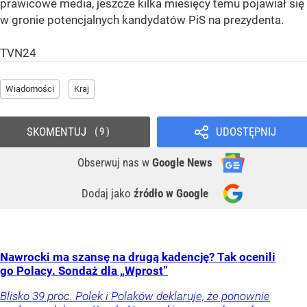
prawicowe media, jeszcze kilka miesięcy temu pojawiał się
w gronie potencjalnych kandydatów PiS na prezydenta.
TVN24
Wiadomości
Kraj
SKOMENTUJ
UDOSTĘPNIJ
9
Obserwuj nas
w
Google News
Dodaj jako
źródło w Google
Nawrocki ma szansę na drugą kadencję? Tak ocenili
go Polacy. Sondaż dla „Wprost”
Blisko 39 proc. Polek i Polaków deklaruje, że ponownie