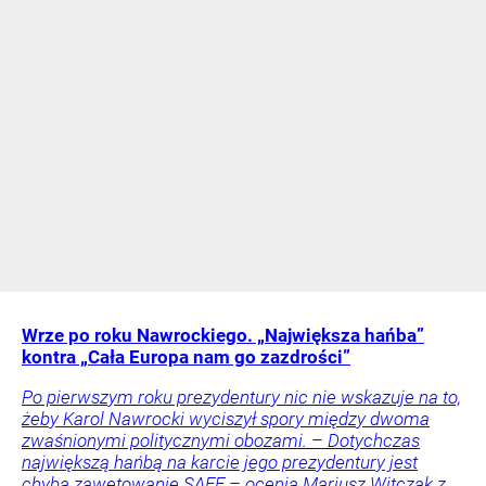
Wrze po roku Nawrockiego. „Największa hańba”
kontra „Cała Europa nam go zazdrości”
Po pierwszym roku prezydentury nic nie wskazuje na to,
żeby Karol Nawrocki wyciszył spory między dwoma
zwaśnionymi politycznymi obozami. – Dotychczas
największą hańbą na karcie jego prezydentury jest
chyba zawetowanie SAFE – ocenia Mariusz Witczak z