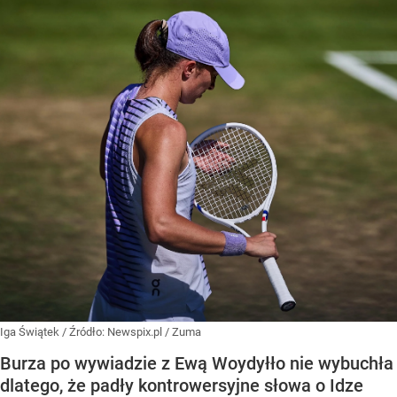
Iga Świątek
/ Źródło:
Newspix.pl
/
Zuma
Burza po wywiadzie z Ewą Woydyłło nie wybuchła
dlatego, że padły kontrowersyjne słowa o Idze