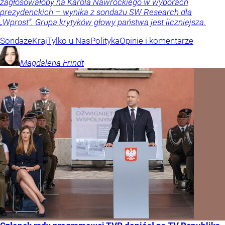
zagłosowałoby na Karola Nawrockiego w wyborach
prezydenckich – wynika z sondażu SW Research dla
„Wprost”. Grupa krytyków głowy państwa jest liczniejsza.
Sondaże
Kraj
Tylko u Nas
Polityka
Opinie i komentarze
Magdalena
Frindt