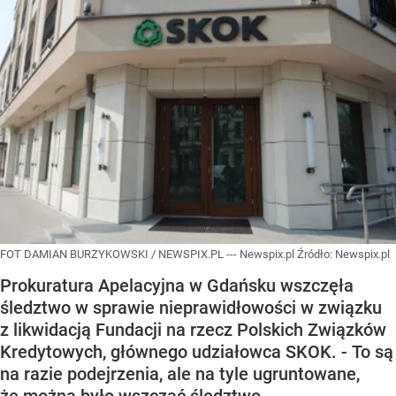
FOT DAMIAN BURZYKOWSKI / NEWSPIX.PL --- Newspix.pl
Źródło:
Newspix.pl
Prokuratura Apelacyjna w Gdańsku wszczęła
śledztwo w sprawie nieprawidłowości w związku
z likwidacją Fundacji na rzecz Polskich Związków
Kredytowych, głównego udziałowca SKOK. - To są
na razie podejrzenia, ale na tyle ugruntowane,
że można było wszcząć śledztwo