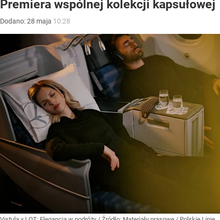
Premiera wspólnej kolekcji kapsułowej
Dodano:
28
maja
10:28
Vistula x LOT: Elegancja w podróży
/ Źródło:
Materiały prasowe
/
Polskie Linie