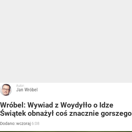
Autor:
Jan Wróbel
Wróbel: Wywiad z Woydyłło o Idze
Świątek obnażył coś znacznie gorszego
Dodano:
wczoraj
6:08