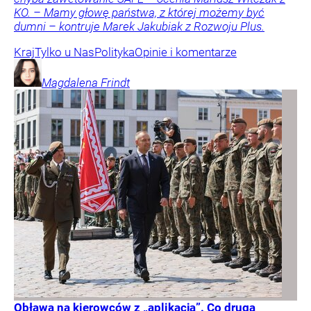
KO. – Mamy głowę państwa, z której możemy być
dumni – kontruje Marek Jakubiak z Rozwoju Plus.
Kraj
Tylko u Nas
Polityka
Opinie i komentarze
Magdalena
Frindt
Obława na kierowców z „aplikacją”. Co druga