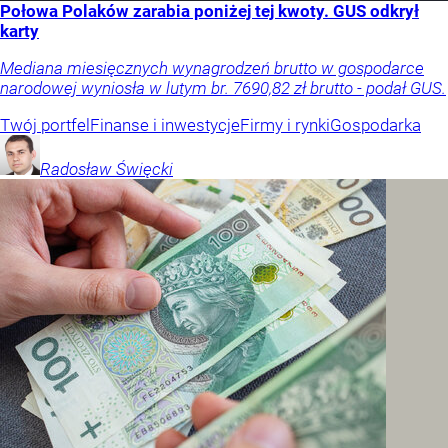
Połowa Polaków zarabia poniżej tej kwoty. GUS odkrył
karty
Mediana miesięcznych wynagrodzeń brutto w gospodarce
narodowej wyniosła w lutym br. 7690,82 zł brutto - podał GUS.
Twój portfel
Finanse i inwestycje
Firmy i rynki
Gospodarka
Radosław
Święcki