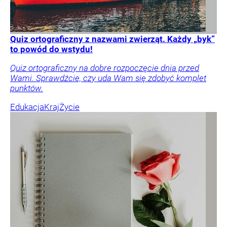
Quiz ortograficzny z nazwami zwierząt. Każdy „byk”
to powód do wstydu!
Quiz ortograficzny na dobre rozpoczęcie dnia przed
Wami. Sprawdźcie, czy uda Wam się zdobyć komplet
punktów.
Edukacja
Kraj
Życie