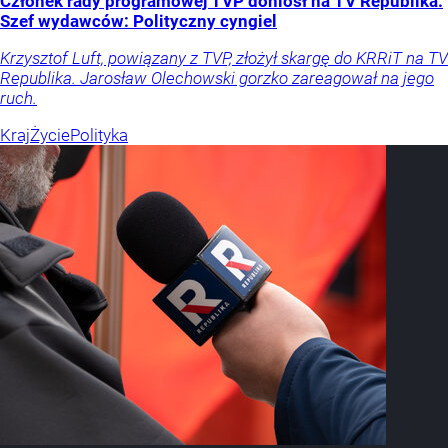
Członek rady programowej TVP doniósł na TV Republika.
Szef wydawców: Polityczny cyngiel
Krzysztof Luft, powiązany z TVP, złożył skargę do KRRiT na TV
Republika. Jarosław Olechowski gorzko zareagował na jego
ruch.
Kraj
Życie
Polityka