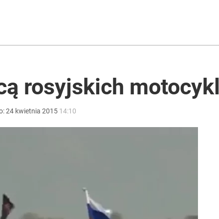
róciła burza z Wysocką-Schnepf
płynął dokument
cą rosyjskich motocykl
o:
24
kwietnia
2015
14:10