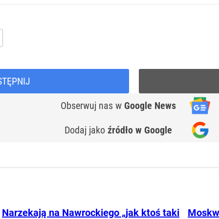
STĘPNIJ
Obserwuj nas
w
Google News
Dodaj jako
źródło w Google
Narzekają na Nawrockiego „jak ktoś taki
Moskwa