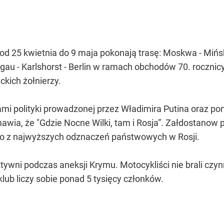
 25 kwietnia do 9 maja pokonają trasę: Moskwa - Mińsk 
gau - Karlshorst - Berlin w ramach obchodów 70. rocznicy
ckich żołnierzy.
ami polityki prowadzonej przez Władimira Putina oraz po
ia, że "Gdzie Nocne Wilki, tam i Rosja”. Załdostanow pr
dno z najwyższych odznaczeń państwowych w Rosji.
tywni podczas aneksji Krymu. Motocykliści nie brali czyn
lub liczy sobie ponad 5 tysięcy członków.