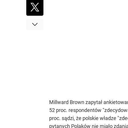
Millward Brown zapytał ankietowa
52 proc. respondentów "zdecydowan
proc. sądzi, że polskie władze "zd
pytanych Polaków nie miało zdania