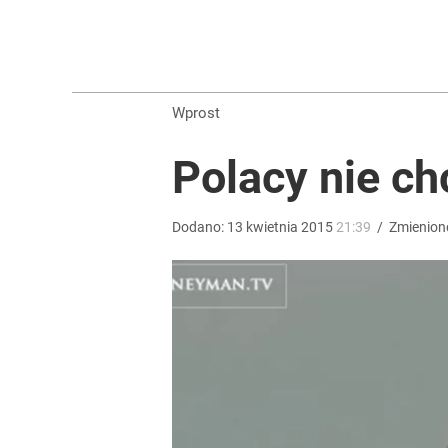
Stanowski na obchodach rocznicy Nawrockiego. W
5
Wprost
Ile kosztowały obchody rocznicy Nawrockiego? W
Polacy nie ch
2
Dodano:
13
kwietnia
2015
21:39
/
Zmienion