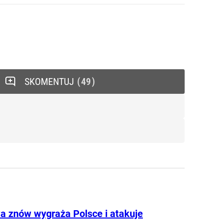
SKOMENTUJ
49
 znów wygraża Polsce i atakuje