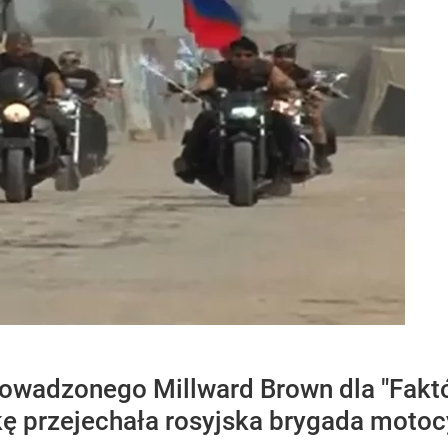
owadzonego Millward Brown dla "Fak
skę przejechała rosyjska brygada moto