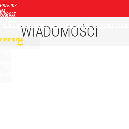
PRZEJDŹ
Udostępnij
49
Skomentuj
NA
WPROST
STRONĘ
GŁÓWNĄ
WIADOMOŚCI
POLITYKA
BIZNES
DOM
ZDROWIE
ROZRYWKA
TYGOD
Narzekają na Nawrockiego „jak ktoś taki został 
WIADOMOŚCI
SUBSKRYBUJ
3
ZALOGUJ
Moskwa znów wygraża Polsce i atakuje Nawrockieg
SZUKAJ
MENU
dodaj
„Nie chodzi o zemstę”. Mocny apel w sprawie ofiar 
dodaj