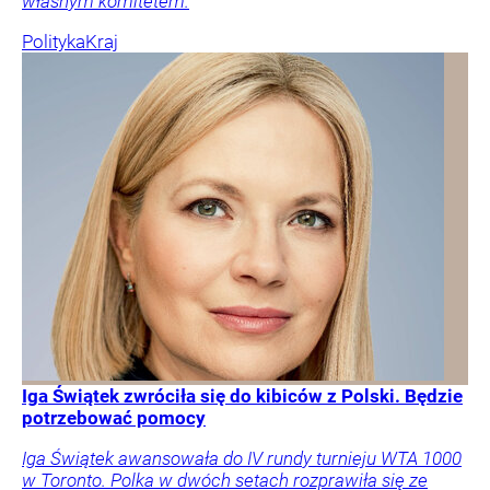
własnym komitetem.
Polityka
Kraj
Iga Świątek zwróciła się do kibiców z Polski. Będzie
potrzebować pomocy
Iga Świątek awansowała do IV rundy turnieju WTA 1000
w Toronto. Polka w dwóch setach rozprawiła się ze