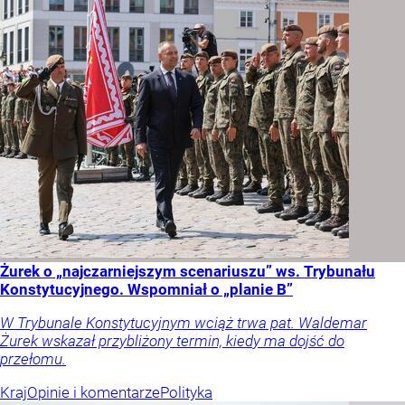
Żurek o „najczarniejszym scenariuszu” ws. Trybunału
Konstytucyjnego. Wspomniał o „planie B”
W Trybunale Konstytucyjnym wciąż trwa pat. Waldemar
Żurek wskazał przybliżony termin, kiedy ma dojść do
przełomu.
Kraj
Opinie i komentarze
Polityka