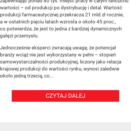
zapewniając ponad 80 tys. miejsc pracy w całym łańcuchu
wartości – od produkcji po dystrybucję i detal. Wartość
produkcji farmaceutycznej przekracza 21 mld zł rocznie,
a w ostatnich pięciu latach wzrosła o około 45 proc.,
co potwierdza, że jest to jedna z bardziej dynamicznych
gałęzi przemysłu.
Jednocześnie eksperci zwracają uwagę, że potencjał
branży wciąż nie jest wykorzystany w pełni – stopień
samowystarczalności produkcyjnej, liczony jako relacja
krajowej produkcji do wartości rynku, wynosi zaledwie
około jedną trzecią, co...
CZYTAJ DALEJ