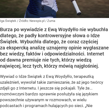
Iga Świątek
/ Źródło:
Newspix.pl
/
Zuma
Burza po wywiadzie z Ewą Woydyłło nie wybuchła
dlatego, że padły kontrowersyjne słowa o Idze
Świątek. Wybuchła dlatego, że coraz częściej
za ekspercką analizę uznajemy opinie wygłaszane
bez wiedzy, faktów i odpowiedzialności. Internet
od dawna premiuje nie tych, którzy wiedzą
najwięcej, lecz tych, którzy mówią najgłośniej.
Wywiad o Idze Swiątek z Ewą Woydyłło, terapeutką
uzależnień, wywołał takie zamieszanie, że aż jego twórcy
zdjęli go z Internetu. I jeszcze się pokajali. Tyle że...
rozmówczyni bardzo sprawnie posłużyła się językiem
powszechnie używanym w rozmowach, w wielu
podcastach i programach hulających po sieci. „Nie