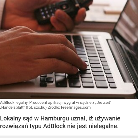
AdBlock legalny. Producent aplikacji wygrał w sądzie z „Die Zeit” i
„Handelsblatt” (fot. sxc.hu)
Źródło:
FreeImages.com
Lokalny sąd w Hamburgu uznał, iż używanie
rozwiązań typu AdBlock nie jest nielegalne.