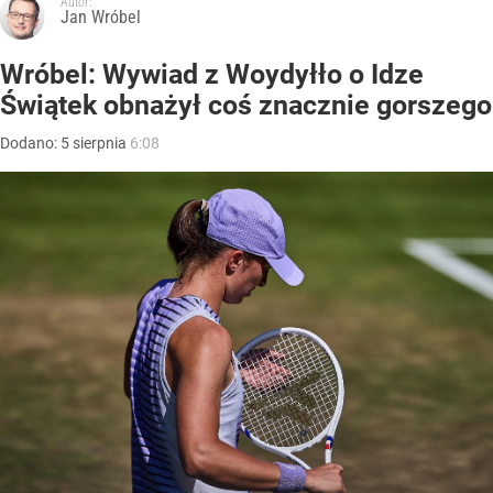
Autor:
Jan Wróbel
Wróbel: Wywiad z Woydyłło o Idze
Świątek obnażył coś znacznie gorszego
Dodano:
5
sierpnia
6:08