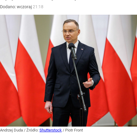
Dodano:
wczoraj
21:18
Andrzej Duda
/ Źródło:
Shutterstock
/
Piotr Front