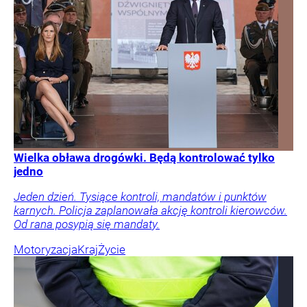
Wielka obława drogówki. Będą kontrolować tylko
jedno
Jeden dzień. Tysiące kontroli, mandatów i punktów
karnych. Policja zaplanowała akcję kontroli kierowców.
Od rana posypią się mandaty.
Motoryzacja
Kraj
Życie