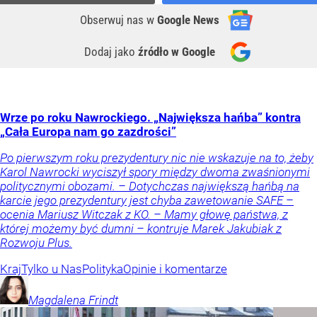
Obserwuj nas
w
Google News
Dodaj jako
źródło w Google
Wrze po roku Nawrockiego. „Największa hańba” kontra
„Cała Europa nam go zazdrości”
Po pierwszym roku prezydentury nic nie wskazuje na to, żeby
Karol Nawrocki wyciszył spory między dwoma zwaśnionymi
politycznymi obozami. – Dotychczas największą hańbą na
karcie jego prezydentury jest chyba zawetowanie SAFE –
ocenia Mariusz Witczak z KO. – Mamy głowę państwa, z
której możemy być dumni – kontruje Marek Jakubiak z
Rozwoju Plus.
Kraj
Tylko u Nas
Polityka
Opinie i komentarze
Magdalena
Frindt