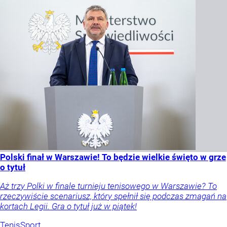
Polski finał w Warszawie! To będzie wielkie święto w grze
o tytuł
Aż trzy Polki w finale turnieju tenisowego w Warszawie? To
rzeczywiście scenariusz, który spełnił się podczas zmagań na
kortach Legii. Gra o tytuł już w piątek!
Tenis
Sport