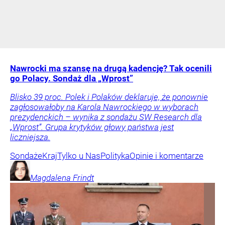
Nawrocki ma szansę na drugą kadencję? Tak ocenili
go Polacy. Sondaż dla „Wprost”
Blisko 39 proc. Polek i Polaków deklaruje, że ponownie
zagłosowałoby na Karola Nawrockiego w wyborach
prezydenckich – wynika z sondażu SW Research dla
„Wprost”. Grupa krytyków głowy państwa jest
liczniejsza.
Sondaże
Kraj
Tylko u Nas
Polityka
Opinie i komentarze
Magdalena
Frindt