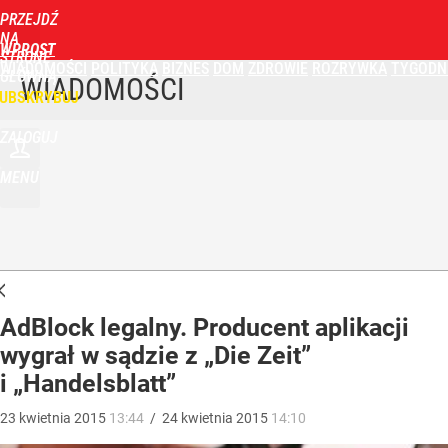
PRZEJDŹ
NA
WPROST
STRONĘ
WIADOMOŚCI
POLITYKA
BIZNES
DOM
ZDROWIE
ROZRYWKA
TYGODN
GŁÓWNĄ
WIADOMOŚCI
UBSKRYBUJ
ZALOGUJ
MENU
AdBlock legalny. Producent aplikacji
wygrał w sądzie z „Die Zeit”
i „Handelsblatt”
23
kwietnia
2015
13:44
/
24
kwietnia
2015
14:10