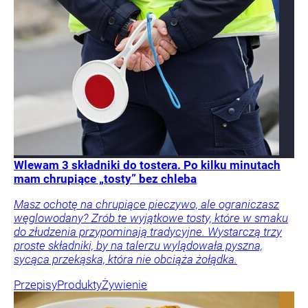
Wlewam 3 składniki do tostera. Po kilku minutach
mam chrupiące „tosty” bez chleba
Masz ochotę na chrupiące pieczywo, ale ograniczasz
węglowodany? Zrób te wyjątkowe tosty, które w smaku
do złudzenia przypominają tradycyjne. Wystarczą trzy
proste składniki, by na talerzu wylądowała pyszna,
sycąca przekąska, która nie obciąża żołądka.
Przepisy
Produkty
Żywienie