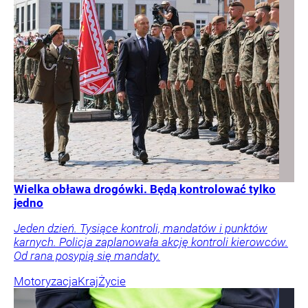
Wielka obława drogówki. Będą kontrolować tylko
jedno
Jeden dzień. Tysiące kontroli, mandatów i punktów
karnych. Policja zaplanowała akcję kontroli kierowców.
Od rana posypią się mandaty.
Motoryzacja
Kraj
Życie