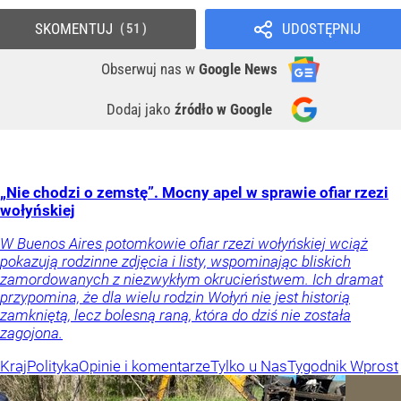
SKOMENTUJ
UDOSTĘPNIJ
51
Obserwuj nas
w
Google News
Dodaj jako
źródło w Google
„Nie chodzi o zemstę”. Mocny apel w sprawie ofiar rzezi
wołyńskiej
W Buenos Aires potomkowie ofiar rzezi wołyńskiej wciąż
pokazują rodzinne zdjęcia i listy, wspominając bliskich
zamordowanych z niezwykłym okrucieństwem. Ich dramat
przypomina, że dla wielu rodzin Wołyń nie jest historią
zamkniętą, lecz bolesną raną, która do dziś nie została
zagojona.
Kraj
Polityka
Opinie i komentarze
Tylko u Nas
Tygodnik Wprost