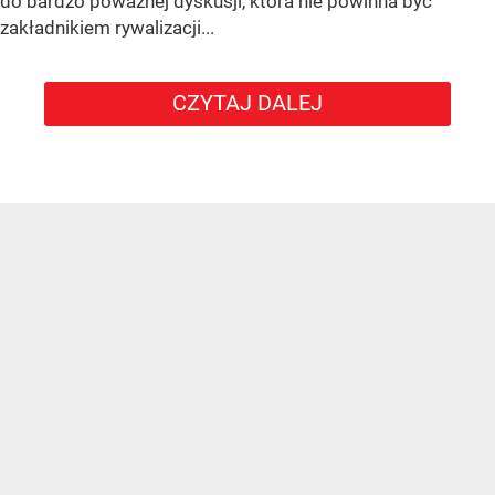
do bardzo poważnej dyskusji, która nie powinna być
zakładnikiem rywalizacji...
CZYTAJ DALEJ