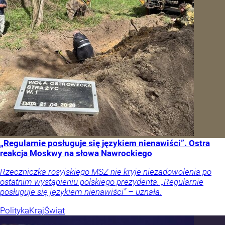
„Regularnie posługuje się językiem nienawiści”. Ostra
reakcja Moskwy na słowa Nawrockiego
Rzeczniczka rosyjskiego MSZ nie kryje niezadowolenia po
ostatnim wystąpieniu polskiego prezydenta. „Regularnie
posługuje się językiem nienawiści” – uznała.
Polityka
Kraj
Świat