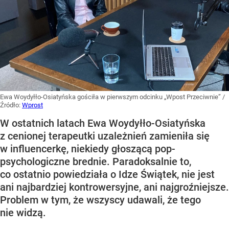
Ewa Woydyłło-Osiatyńska gościła w pierwszym odcinku „Wpost Przeciwnie”
/
Źródło:
Wprost
W ostatnich latach Ewa Woydyłło-Osiatyńska
z cenionej terapeutki uzależnień zamieniła się
w influencerkę, niekiedy głoszącą pop-
psychologiczne brednie. Paradoksalnie to,
co ostatnio powiedziała o Idze Świątek, nie jest
ani najbardziej kontrowersyjne, ani najgroźniejsze.
Problem w tym, że wszyscy udawali, że tego
nie widzą.