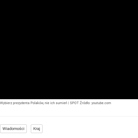
Wybierz prezydenta Polaków, nie ich sumień | SPOT
Źródło:
youtube.com
Wiadomości
Kraj