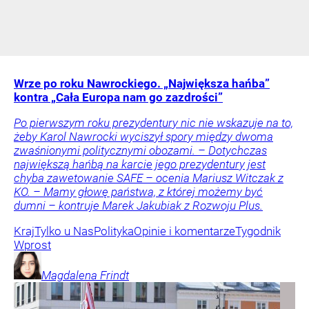
Wrze po roku Nawrockiego. „Największa hańba”
kontra „Cała Europa nam go zazdrości”
Po pierwszym roku prezydentury nic nie wskazuje na to,
żeby Karol Nawrocki wyciszył spory między dwoma
zwaśnionymi politycznymi obozami. – Dotychczas
największą hańbą na karcie jego prezydentury jest
chyba zawetowanie SAFE – ocenia Mariusz Witczak z
KO. – Mamy głowę państwa, z której możemy być
dumni – kontruje Marek Jakubiak z Rozwoju Plus.
Kraj
Tylko u Nas
Polityka
Opinie i komentarze
Tygodnik
Wprost
Magdalena
Frindt