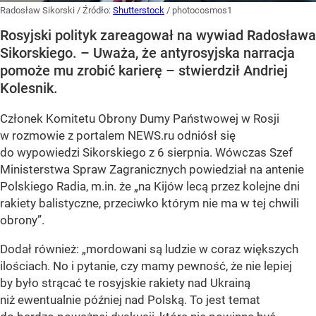
Radosław Sikorski
/ Źródło:
Shutterstock
/
photocosmos1
Rosyjski polityk zareagował na wywiad Radosława
Sikorskiego. – Uważa, że antyrosyjska narracja
pomoże mu zrobić karierę – stwierdził Andriej
Kolesnik.
Członek Komitetu Obrony Dumy Państwowej w Rosji
w rozmowie z portalem NEWS.ru odniósł się
do wypowiedzi Sikorskiego z 6 sierpnia. Wówczas Szef
Ministerstwa Spraw Zagranicznych powiedział na antenie
Polskiego Radia, m.in. że
„na Kijów lecą przez kolejne dni
rakiety balistyczne, przeciwko którym nie ma w tej chwili
obrony”
.
Dodał również:
„mordowani są ludzie w coraz większych
ilościach. No i pytanie, czy mamy pewność, że nie lepiej
by było strącać te rosyjskie rakiety nad Ukrainą
niż ewentualnie później nad Polską. To jest temat