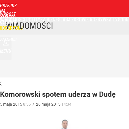
PRZEJDŹ
NA
WPROST
STRONĘ
WIADOMOŚCI
POLITYKA
BIZNES
DOM
ZDROWIE
ROZRYWKA
TYGODN
GŁÓWNĄ
WIADOMOŚCI
UBSKRYBUJ
ZALOGUJ
MENU
Komorowski spotem uderza w Dudę
5
maja
2015
8:56
/
26
maja
2015
14:34