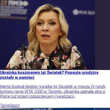
Ukrainka koszmarem Igi Świątek? Popsute urodziny
zostały w pamięci
Marta Kostiuk będzie rywalką Igi Świątek w meczu IV rundy
turnieju rangi WTA 1000 w Toronto. Ukrainka zabrała głos o
Polce tuż przed rozpoczęciem rywalizacji.
Tenis
Sport