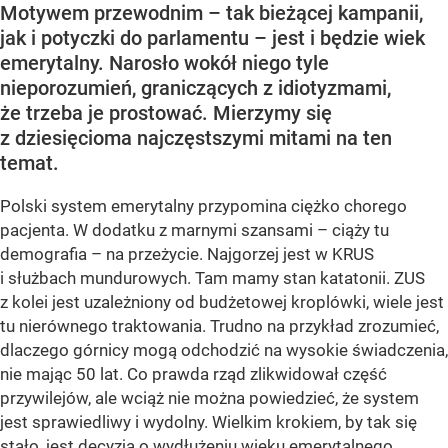
Motywem przewodnim – tak bieżącej kampanii,
jak i potyczki do parlamentu – jest i będzie wiek
emerytalny. Narosło wokół niego tyle
nieporozumień, graniczących z idiotyzmami,
że trzeba je prostować. Mierzymy się
z dziesięcioma najczęstszymi mitami na ten
temat.
Polski system emerytalny przypomina ciężko chorego
pacjenta. W dodatku z marnymi szansami – ciąży tu
demografia – na przeżycie. Najgorzej jest w KRUS
i służbach mundurowych. Tam mamy stan katatonii. ZUS
z kolei jest uzależniony od budżetowej kroplówki, wiele jest
tu nierównego traktowania. Trudno na przykład zrozumieć,
dlaczego górnicy mogą odchodzić na wysokie świadczenia,
nie mając 50 lat. Co prawda rząd zlikwidował część
przywilejów, ale wciąż nie można powiedzieć, że system
jest sprawiedliwy i wydolny. Wielkim krokiem, by tak się
stało, jest decyzja o wydłużeniu wieku emerytalnego.