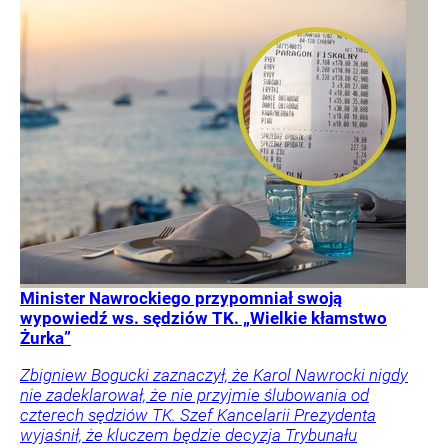
Minister Nawrockiego przypomniał swoją
wypowiedź ws. sędziów TK. „Wielkie kłamstwo
Żurka”
Zbigniew Bogucki zaznaczył, że Karol Nawrocki nigdy
nie zadeklarował, że nie przyjmie ślubowania od
czterech sędziów TK. Szef Kancelarii Prezydenta
wyjaśnił, że kluczem będzie decyzja Trybunału