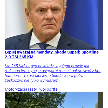
Lepiej uważaj na mandaty. Skoda Superb Sportline
2.0 TSI 265 KM
Ma 265 KM, napęd na 4 koła, wygląda prawie jak
rodzinna limuzyna, a osiągami może konkurować z hot
hatchami. To nie pierwsza Skoda, która potrafi
zaskoczyć nie tylko wymiarami.
Motoryzacja
Testy
Twój portfel