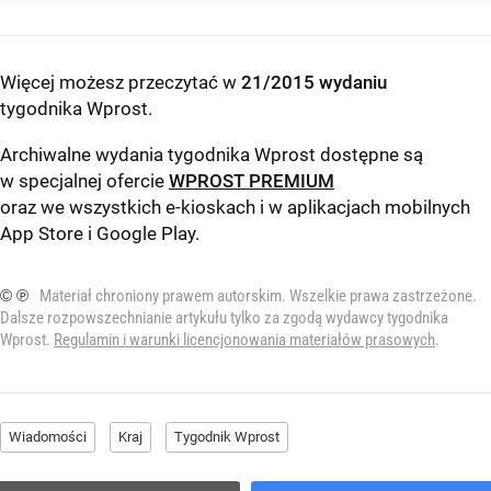
Więcej możesz przeczytać w
21/2015 wydaniu
tygodnika Wprost
.
Archiwalne wydania tygodnika Wprost dostępne są
w specjalnej ofercie
WPROST PREMIUM
oraz we wszystkich e-kioskach i w aplikacjach mobilnych
App Store
i
Google Play
.
© ℗
Materiał chroniony prawem autorskim. Wszelkie prawa zastrzeżone.
Dalsze rozpowszechnianie artykułu tylko za zgodą wydawcy tygodnika
Wprost.
Regulamin i warunki licencjonowania materiałów prasowych
.
Wiadomości
Kraj
Tygodnik Wprost