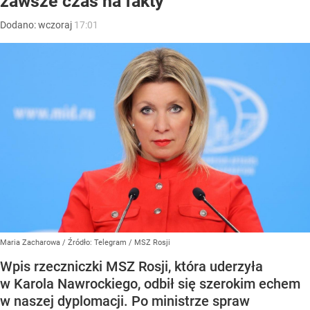
zawsze czas na fakty
Dodano:
wczoraj
17:01
Maria Zacharowa
/ Źródło:
Telegram
/
MSZ Rosji
Wpis rzeczniczki MSZ Rosji, która uderzyła
w Karola Nawrockiego, odbił się szerokim echem
w naszej dyplomacji. Po ministrze spraw