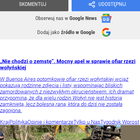
SKOMENTUJ
UDOSTĘPNIJ
Obserwuj nas
w
Google News
Dodaj jako
źródło w Google
„Nie chodzi o zemstę”. Mocny apel w sprawie ofiar rzezi
wołyńskiej
W Buenos Aires potomkowie ofiar rzezi wołyńskiej wciąż
pokazują rodzinne zdjęcia i listy, wspominając bliskich
zamordowanych z niezwykłym okrucieństwem. Ich dramat
przypomina, że dla wielu rodzin Wołyń nie jest historią
zamkniętą, lecz bolesną raną, która do dziś nie została
zagojona.
Kraj
Polityka
Opinie i komentarze
Tylko u Nas
Tygodnik Wprost