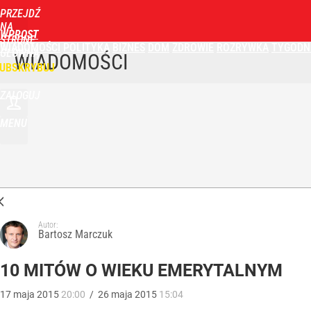
PRZEJDŹ
NA
WPROST
STRONĘ
WIADOMOŚCI
POLITYKA
BIZNES
DOM
ZDROWIE
ROZRYWKA
TYGODN
GŁÓWNĄ
WIADOMOŚCI
UBSKRYBUJ
ZALOGUJ
MENU
Autor:
Bartosz Marczuk
10 MITÓW O WIEKU EMERYTALNYM
17
maja
2015
20:00
/
26
maja
2015
15:04