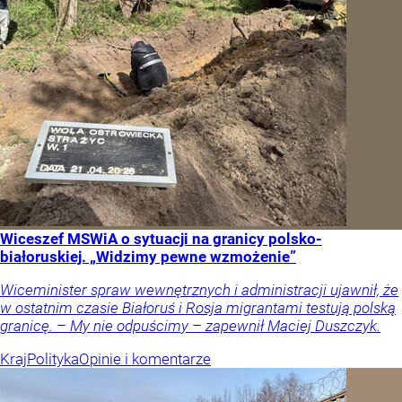
Wiceszef MSWiA o sytuacji na granicy polsko-
białoruskiej. „Widzimy pewne wzmożenie”
Wiceminister spraw wewnętrznych i administracji ujawnił, że
w ostatnim czasie Białoruś i Rosja migrantami testują polską
granicę. – My nie odpuścimy – zapewnił Maciej Duszczyk.
Kraj
Polityka
Opinie i komentarze