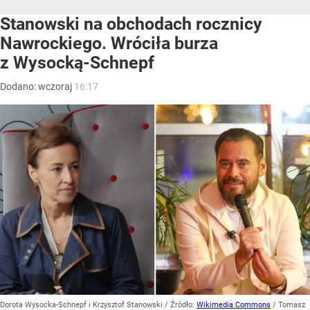
Stanowski na obchodach rocznicy
Nawrockiego. Wróciła burza
z Wysocką-Schnepf
Dodano:
wczoraj
16:17
Dorota Wysocka-Schnepf i Krzysztof Stanowski
/ Źródło:
Wikimedia Commons
/
Tomasz