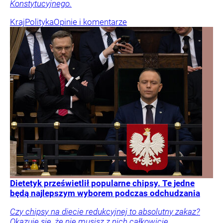
Konstytucyjnego.
Kraj
Polityka
Opinie i komentarze
Dietetyk prześwietlił popularne chipsy. Te jedne
będą najlepszym wyborem podczas odchudzania
Czy chipsy na diecie redukcyjnej to absolutny zakaz?
Okazuje się, że nie musisz z nich całkowicie