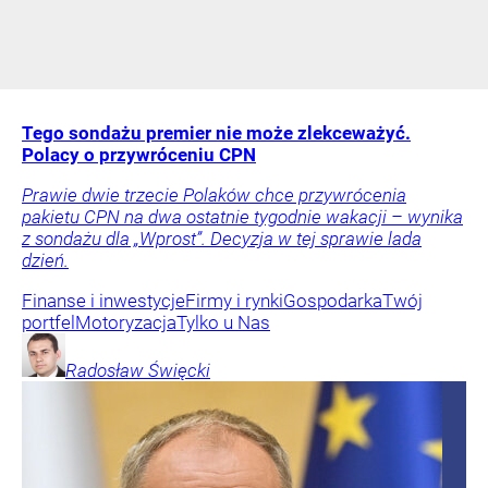
Tego sondażu premier nie może zlekceważyć.
Polacy o przywróceniu CPN
Prawie dwie trzecie Polaków chce przywrócenia
pakietu CPN na dwa ostatnie tygodnie wakacji – wynika
z sondażu dla „Wprost”. Decyzja w tej sprawie lada
dzień.
Finanse i inwestycje
Firmy i rynki
Gospodarka
Twój
portfel
Motoryzacja
Tylko u Nas
Radosław
Święcki