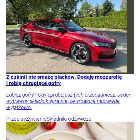
Z cukinii nie smażę placków. Dodaję mozzarellę
i robię chrupiące gofry
Lubisz gofry? Gdy spróbujesz tych przepadniesz. Jeden
wytrawny składnik sprawia, że smakują naprawdę
wyjątkowo.
Przepisy
Żywienie
Składniki odżywcze