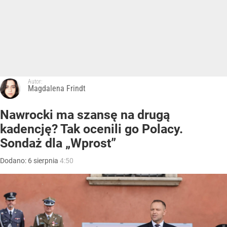
Autor:
Magdalena Frindt
Nawrocki ma szansę na drugą
kadencję? Tak ocenili go Polacy.
Sondaż dla „Wprost”
Dodano:
6
sierpnia
4:50