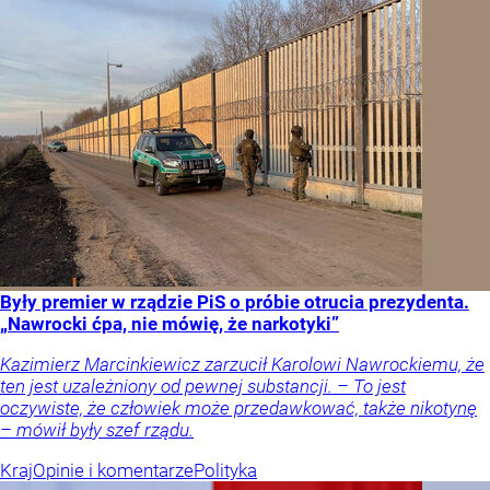
Były premier w rządzie PiS o próbie otrucia prezydenta.
„Nawrocki ćpa, nie mówię, że narkotyki”
Kazimierz Marcinkiewicz zarzucił Karolowi Nawrockiemu, że
ten jest uzależniony od pewnej substancji. – To jest
oczywiste, że człowiek może przedawkować, także nikotynę
– mówił były szef rządu.
Kraj
Opinie i komentarze
Polityka