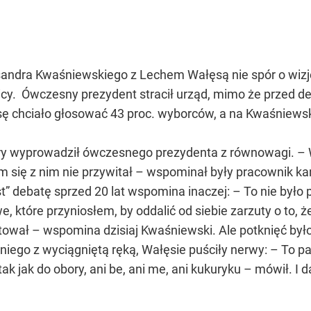
ndra Kwaśniewskiego z Lechem Wałęsą nie spór o wizję 
wicy. Ówczesny prezydent stracił urząd, mimo że przed
ę chciało głosować 43 proc. wyborców, a na Kwaśniewsk
tóry wyprowadził ówczesnego prezydenta z równowagi. 
m się z nim nie przywitał – wspominał były pracownik ka
 debatę sprzed 20 lat wspomina inaczej: – To nie było 
e, które przyniosłem, by oddalić od siebie zarzuty o to,
rytował – wspomina dzisiaj Kwaśniewski. Ale potknięć by
ego z wyciągniętą ręką, Wałęsie puściły nerwy: – To pan
ak jak do obory, ani be, ani me, ani kukuryku – mówił. I 