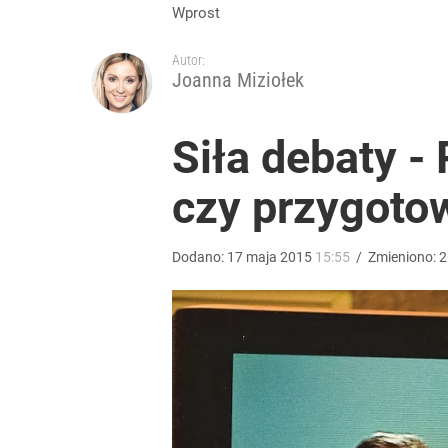
Wprost
Autor:
Joanna Miziołek
Siła debaty -
czy przygoto
Dodano:
17
maja
2015
15:55
/
Zmieniono:
2