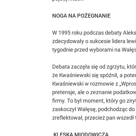
NOGA NA POŻEGNANIE
W 1995 roku podczas debaty Aleksa
zdecydowały o sukcesie lidera le
tygodnie przed wyborami na Wałęs
Debata zaczęła się od zgrzytu, k
że Kwaśniewski się spóźnił, a pote
Kwaśniewski w rozmowie z „Wprost”
pretensje, ale o zeznanie podatkow
firmy. To był moment, który go zi
zaskoczył Wałęsę, podchodząc do ni
zreflektował, przecież pan wszedł t
KLĘSKA MIODOWICZA