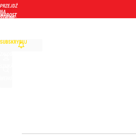
PRZEJDŹ
Udostępnij
11
Skomentuj
NA
WPROST
STRONĘ
GŁÓWNĄ
WIADOMOŚCI
POLITYKA
BIZNES
DOM
ZDROWIE
ROZRYWKA
TYGOD
SUBSKRYBUJ
ZALOGUJ
SZUKAJ
MENU