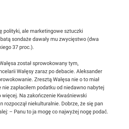
polityki, ale marketingowe sztuczki
 debatą sondaże dawały mu zwycięstwo (dwa
iego 37 proc.).
– Wałęsa został sprowokowany tym,
ncelarii Wałęsy zaraz po debacie. Aleksander
prowokowanie. Zresztą Wałęsa nie o to miał
 że nie zapłaciłem podatku od niedawno nabytej
ło więcej. Na zakończenie Kwaśniewski
 rozpoczął niekulturalnie. Dobrze, że się pan
dalej: – Panu to ja mogę co najwyżej nogę podać.