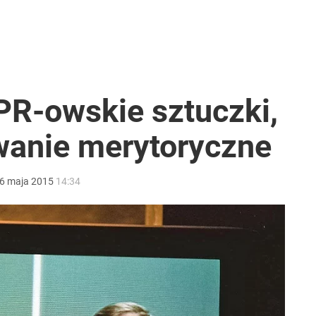
 PR-owskie sztuczki,
wanie merytoryczne
6
maja
2015
14:34