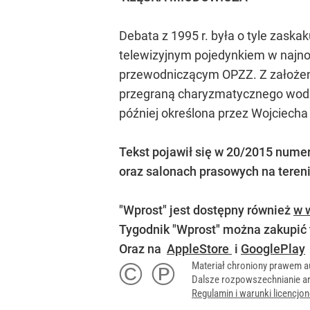
Debata z 1995 r. była o tyle zaska
telewizyjnym pojedynkiem w najnows
przewodniczącym OPZZ. Z założen
przegraną charyzmatycznego wodza
później określona przez Wojciecha
Tekst pojawił się w
20/2015 numerz
oraz salonach prasowych na tereni
"Wprost" jest dostępny również
w w
Tygodnik "Wprost" można zakupić
Oraz na
AppleStore
i
GooglePlay
© ℗
Materiał chroniony prawem a
Dalsze rozpowszechnianie ar
Regulamin i warunki licencj