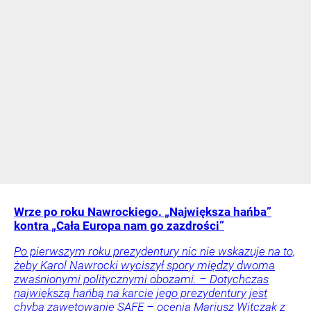
Wrze po roku Nawrockiego. „Największa hańba”
kontra „Cała Europa nam go zazdrości”
Po pierwszym roku prezydentury nic nie wskazuje na to,
żeby Karol Nawrocki wyciszył spory między dwoma
zwaśnionymi politycznymi obozami. – Dotychczas
największą hańbą na karcie jego prezydentury jest
chyba zawetowanie SAFE – ocenia Mariusz Witczak z