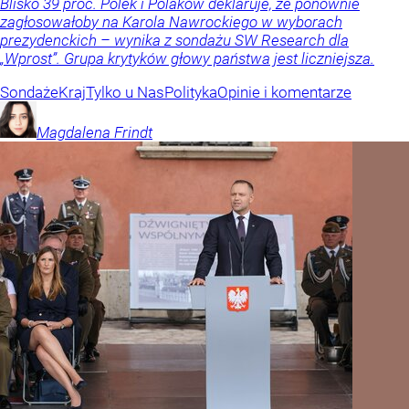
Blisko 39 proc. Polek i Polaków deklaruje, że ponownie
zagłosowałoby na Karola Nawrockiego w wyborach
prezydenckich – wynika z sondażu SW Research dla
„Wprost”. Grupa krytyków głowy państwa jest liczniejsza.
Sondaże
Kraj
Tylko u Nas
Polityka
Opinie i komentarze
Magdalena
Frindt