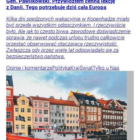
Gen. Pawlikowski: Przywiozłem cenną lekcję
z Danii. Tego potrzebuje dziś cała Europa
Kilka dni spędzonych wakacyjnie w Kopenhadze miało
być przede wszystkim odpoczynkiem. I rzeczywiście
było. Ale jak to często bywa, zawodowe doświadczenie
sprawia, że nawet podczas urlopu trudno całkowicie
przestać obserwować otaczającą rzeczywistość.
Zwłaszcza gdy przez wiele lat odpowiadało się za
bezpieczeństwo państwa.
Opinie i komentarze
Polityka
Kraj
Świat
Tylko u Nas