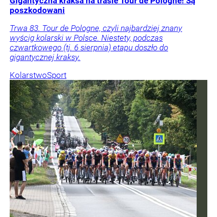
Gigantyczna kraksa na trasie Tour de Pologne! Są
poszkodowani
Trwa 83. Tour de Pologne, czyli najbardziej znany
wyścig kolarski w Polsce. Niestety, podczas
czwartkowego (tj. 6 sierpnia) etapu doszło do
gigantycznej kraksy.
Kolarstwo
Sport