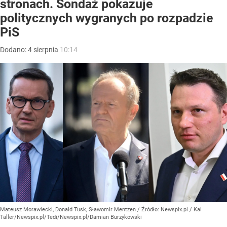
stronach. Sondaż pokazuje
politycznych wygranych po rozpadzie
PiS
Dodano:
4
sierpnia
10:14
Mateusz Morawiecki, Donald Tusk, Sławomir Mentzen
/ Źródło:
Newspix.pl
/
Kai
Taller/Newspix.pl/Tedi/Newspix.pl/Damian Burzykowski