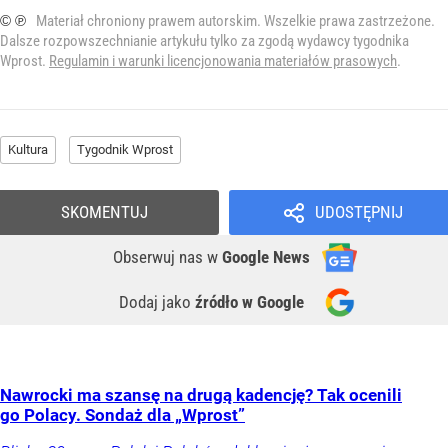
© ℗
Materiał chroniony prawem autorskim. Wszelkie prawa zastrzeżone.
Dalsze rozpowszechnianie artykułu tylko za zgodą wydawcy tygodnika
Wprost.
Regulamin i warunki licencjonowania materiałów prasowych
.
Kultura
Tygodnik Wprost
SKOMENTUJ
UDOSTĘPNIJ
Obserwuj nas
w
Google News
Dodaj jako
źródło w Google
Nawrocki ma szansę na drugą kadencję? Tak ocenili
go Polacy. Sondaż dla „Wprost”