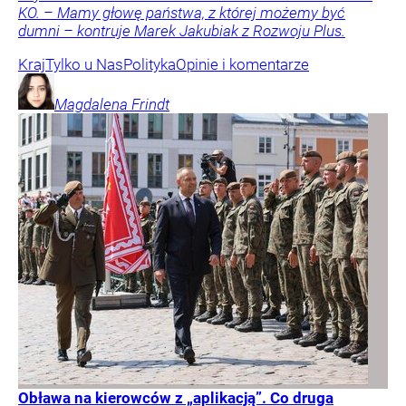
KO. – Mamy głowę państwa, z której możemy być
dumni – kontruje Marek Jakubiak z Rozwoju Plus.
Kraj
Tylko u Nas
Polityka
Opinie i komentarze
Magdalena
Frindt
Obława na kierowców z „aplikacją”. Co druga