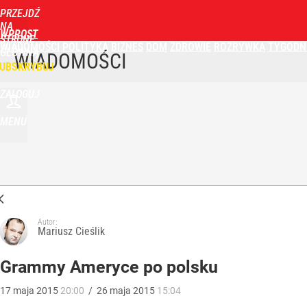
PRZEJDŹ
NA
WPROST
STRONĘ
WIADOMOŚCI
POLITYKA
BIZNES
DOM
ZDROWIE
ROZRYWKA
TYGODN
GŁÓWNĄ
WIADOMOŚCI
UBSKRYBUJ
ZALOGUJ
MENU
Autor:
Mariusz Cieślik
Grammy Ameryce po polsku
17
maja
2015
20:00
/
26
maja
2015
15:04