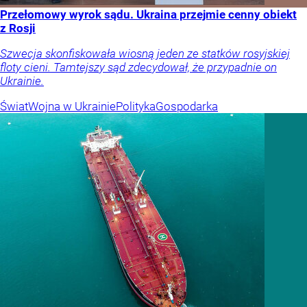
Przełomowy wyrok sądu. Ukraina przejmie cenny obiekt
z Rosji
Szwecja skonfiskowała wiosną jeden ze statków rosyjskiej
floty cieni. Tamtejszy sąd zdecydował, że przypadnie on
Ukrainie.
Świat
Wojna w Ukrainie
Polityka
Gospodarka