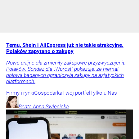
Temu, Shein i AliExpress już nie takie atrakcyjne.
Polaków zapytano o zakupy
Nowe unijne cła zmieniły zakupowe przyzwyczajenia
Polaków. Sondaż dla „Wprost” pokazuje, że niemal
połowa badanych ograniczyła zakupy na azjatyckich
platformach.
Firmy i rynki
Gospodarka
Twój portfel
Tylko u Nas
Beata Anna
Święcicka