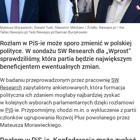
Mateusz Morawiecki, Donald Tusk, Sławomir Mentzen
/ Źródło:
Newspix.pl
/
Kai
Taller/Newspix.pl/Tedi/Newspix.pl/Damian Burzykowski
Rozłam w PiS-ie może sporo zmienić w polskiej
polityce. W sondażu SW Research dla „Wprost”
sprawdziliśmy, która partia będzie największym
beneficjentem ewentualnych zmian.
W badaniu przeprowadzonym przez pracownię
SW
Research
zapytaliśmy ankietowanych, która formacja
polityczna ich zdaniem mogłaby najbardziej zyskać
w kolejnych wyborach parlamentarnych dzięki rozłamowi
w
PiS
-ie. Przypomnijmy, chodzi m.in. o wykluczenie z partii
członków ugrupowania Rozwój Plus powołanego przez
Mateusza Morawieckiego.