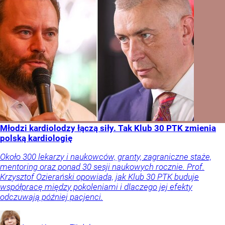
Młodzi kardiolodzy łączą siły. Tak Klub 30 PTK zmienia
polską kardiologię
Około 300 lekarzy i naukowców, granty, zagraniczne staże,
mentoring oraz ponad 30 sesji naukowych rocznie. Prof.
Krzysztof Ozierański opowiada, jak Klub 30 PTK buduje
współpracę między pokoleniami i dlaczego jej efekty
odczuwają później pacjenci.