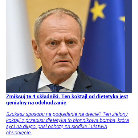
Zmiksuj te 4 składniki. Ten koktajl od dietetyka jest
genialny na odchudzanie
Szukasz sposobu na podjadanie na diecie? Ten zielony
koktajl z przepisu dietetyka to błonnikowa bomba, która
syci na długo, gasi ochotę na słodkie i ułatwia
chudnięcie.