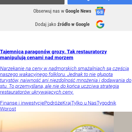
Obserwuj nas
w
Google News
Dodaj jako
źródło w Google
Tajemnica paragonów grozy. Tak restauratorzy
manipulują cenami nad morzem
Narzekanie na ceny w nadmorskich smażalniach są częścią
naszego wakacyjnego folkloru. Jednak to nie głupota
turystów, naiwność ani niezdolność mnożenia i dodawania do
stu. To przemyślana, ale nie do końca uczciwa strategia
restauratorów ukrywających ceny.
Finanse i inwestycje
Podróże
Kraj
Tylko u Nas
Tygodnik
Wprost