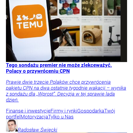
Tego sondażu premier nie może zlekceważyć.
Polacy o przywróceniu CPN
Prawie dwie trzecie Polaków chce przywrócenia
pakietu CPN na dwa ostatnie tygodnie wakacji – wynika
z sondażu dla „Wprost”. Decyzja w tej sprawie lada
dzień.
Finanse i inwestycje
Firmy i rynki
Gospodarka
Twój
portfel
Motoryzacja
Tylko u Nas
Radosław
Święcki