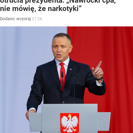
otrucia prezydenta. „Nawrocki ćpa,
nie mówię, że narkotyki”
Dodano:
wczoraj
21:26