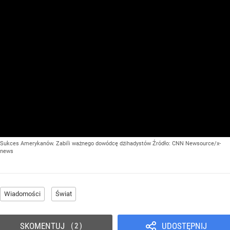
Sukces Amerykanów. Zabili ważnego dowódcę dżihadystów
Źródło:
CNN Newsource/x-
news
Wiadomości
Świat
SKOMENTUJ
UDOSTĘPNIJ
2