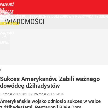
PRZEJDŹ
NA
WPROST
STRONĘ
WIADOMOŚCI
POLITYKA
BIZNES
DOM
ZDROWIE
ROZRYWKA
TYGODN
GŁÓWNĄ
WIADOMOŚCI
UBSKRYBUJ
ZALOGUJ
MENU
Sukces Amerykanów. Zabili ważnego
dowódcę dżihadystów
17
maja
2015
18:10
/
26
maja
2015
14:34
Amerykańskie wojsko odniosło sukces w walce
z dżihadystami. Pentagon i Biały Dom