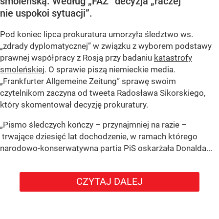
smoleńską. Według „FAZ” decyzja „raczej
nie uspokoi sytuacji”.
Pod koniec lipca prokuratura umorzyła śledztwo ws.
„zdrady dyplomatycznej” w związku z wyborem podstawy
prawnej współpracy z Rosją przy badaniu
katastrofy
smoleńskiej
. O sprawie piszą niemieckie media.
„Frankfurter Allgemeine Zeitung” sprawę swoim
czytelnikom zaczyna od tweeta Radosława Sikorskiego,
który skomentował decyzję prokuratury.
„Pismo śledczych kończy – przynajmniej na razie –
trwające dziesięć lat dochodzenie, w ramach którego
narodowo-konserwatywna partia PiS oskarżała Donalda...
CZYTAJ DALEJ