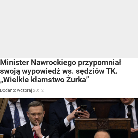
Minister Nawrockiego przypomniał
swoją wypowiedź ws. sędziów TK.
„Wielkie kłamstwo Żurka”
Dodano:
wczoraj
20:12