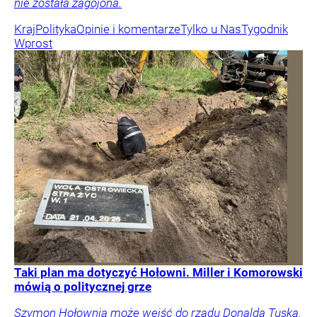
nie została zagojona.
Kraj
Polityka
Opinie i komentarze
Tylko u Nas
Tygodnik
Wprost
Taki plan ma dotyczyć Hołowni. Miller i Komorowski
mówią o politycznej grze
Szymon Hołownia może wejść do rządu Donalda Tuska.