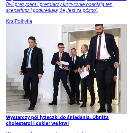
Byli prezydent i premierzy krytycznie oceniają ten
scenariusz i podkreślają, że „jest za późno”.
Kraj
Polityka
Wystarczy pół łyżeczki do śniadania. Obniża
cholesterol i cukier we krwi