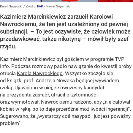
Karol Nawrocki
/ Źródło:
PAP
/
Paweł Supernak
Kazimierz Marcinkiewicz zarzucił Karolowi
Nawrockiemu, że ten jest uzależniony od pewnej
substancji. – To jest oczywiste, że człowiek może
przedawkować, także nikotynę – mówił były szef
rządu.
Kazimierz Marcinkiewicz był gościem w programie TVP
Info. Podczas rozmowy padło nawiązanie do kwestii próby
otrucia
Karola Nawrockiego
. Wszystko zaczęło się
od książki prof. Andrzeja Nowaka będącej wywiadem
rzeką. Ujawniono w niej, że ówczesny kandydat
na prezydenta zasłabł, utracił przytomność
oraz wymiotował. Nawrockiemu radzono, aby „nie całował
kobiet w rękę, bo to daje przeróżne możliwości ingerencji”.
Sugerowano, że „wystarczy coś nasypać i już jest poważny
problem”.