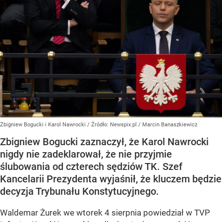
Zbigniew Bogucki i Karol Nawrocki
/ Źródło:
Newspix.pl
/
Marcin Banaszkiewicz
Zbigniew Bogucki zaznaczył, że Karol Nawrocki
nigdy nie zadeklarował, że nie przyjmie
ślubowania od czterech sędziów TK. Szef
Kancelarii Prezydenta wyjaśnił, że kluczem będzie
decyzja Trybunału Konstytucyjnego.
Waldemar Żurek we wtorek 4 sierpnia powiedział w TVP