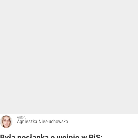
Autor:
Agnieszka Niesłuchowska
Była posłanka o wojnie w PiS: