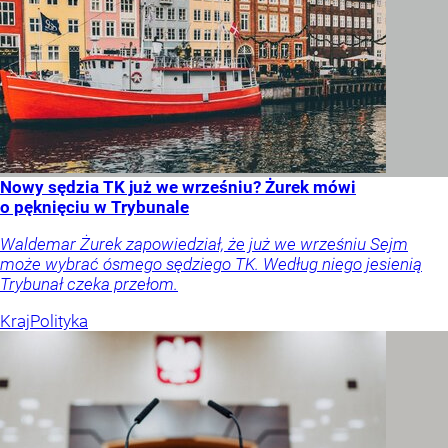
Nowy sędzia TK już we wrześniu? Żurek mówi
o pęknięciu w Trybunale
Waldemar Żurek zapowiedział, że już we wrześniu Sejm
może wybrać ósmego sędziego TK. Według niego jesienią
Trybunał czeka przełom.
Kraj
Polityka