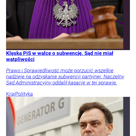
Klęska PiS w walce o subwencję. Sąd nie miał
wątpliwości
Prawo i Sprawiedliwość może porzucić wszelkie
nadzieje na odzyskanie subwencji partyjnej. Naczelny
Sąd Administracyjny oddalił kasację w tej sprawie.
Kraj
Polityka