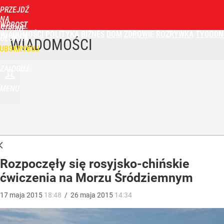
PRZEJDŹ
NA
WPROST
STRONĘ
WIADOMOŚCI
POLITYKA
BIZNES
DOM
ZDROWIE
ROZRYWKA
TYGODN
GŁÓWNĄ
WIADOMOŚCI
UBSKRYBUJ
ZALOGUJ
MENU
Rozpoczęły się rosyjsko-chińskie
ćwiczenia na Morzu Śródziemnym
17
maja
2015
18:48
/
26
maja
2015
14:34