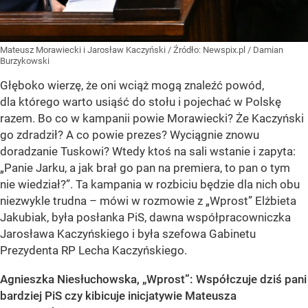
Mateusz Morawiecki i Jarosław Kaczyński
/ Źródło:
Newspix.pl
/
Damian
Burzykowski
Głęboko wierzę, że oni wciąż mogą znaleźć powód,
dla którego warto usiąść do stołu i pojechać w Polskę
razem. Bo co w kampanii powie Morawiecki? Że Kaczyński
go zdradził? A co powie prezes? Wyciągnie znowu
doradzanie Tuskowi? Wtedy ktoś na sali wstanie i zapyta:
„Panie Jarku, a jak brał go pan na premiera, to pan o tym
nie wiedział?”. Ta kampania w rozbiciu będzie dla nich obu
niezwykle trudna – mówi w rozmowie z „Wprost” Elżbieta
Jakubiak, była posłanka PiS, dawna współpracowniczka
Jarosława Kaczyńskiego i była szefowa Gabinetu
Prezydenta RP Lecha Kaczyńskiego.
Agnieszka Niesłuchowska, „Wprost”: Współczuje dziś pani
bardziej PiS czy kibicuje inicjatywie Mateusza