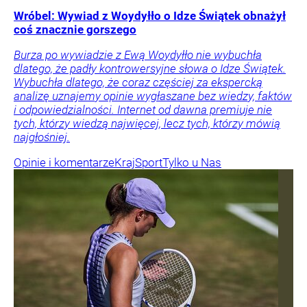
Wróbel: Wywiad z Woydyłło o Idze Świątek obnażył
coś znacznie gorszego
Burza po wywiadzie z Ewą Woydyłło nie wybuchła
dlatego, że padły kontrowersyjne słowa o Idze Świątek.
Wybuchła dlatego, że coraz częściej za ekspercką
analizę uznajemy opinie wygłaszane bez wiedzy, faktów
i odpowiedzialności. Internet od dawna premiuje nie
tych, którzy wiedzą najwięcej, lecz tych, którzy mówią
najgłośniej.
Opinie i komentarze
Kraj
Sport
Tylko u Nas