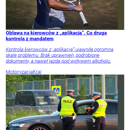
Obława na kierowców z „aplikacją”. Co druga
kontrola z mandatem
Kontrola kierowców z „aplikacją” ujawniła ogromną
skalę problemu. Brak uprawnień, podrobione
dokumenty, a nawet jazda pod wpływem alkoholu.
Motoryzacja
Kraj