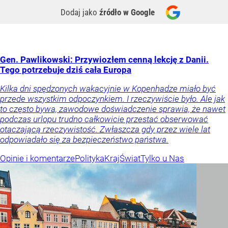
Dodaj jako
źródło w Google
Gen. Pawlikowski: Przywiozłem cenną lekcję z Danii.
Tego potrzebuje dziś cała Europa
Kilka dni spędzonych wakacyjnie w Kopenhadze miało być
przede wszystkim odpoczynkiem. I rzeczywiście było. Ale jak
to często bywa, zawodowe doświadczenie sprawia, że nawet
podczas urlopu trudno całkowicie przestać obserwować
otaczającą rzeczywistość. Zwłaszcza gdy przez wiele lat
odpowiadało się za bezpieczeństwo państwa.
Opinie i komentarze
Polityka
Kraj
Świat
Tylko u Nas