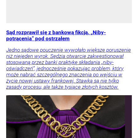
Sąd rozprawił się z bankową fikcją. „Niby-
potrącenia” pod ostrzałem
Jedno sądowe pouczenie wywołało większe poruszenie
niż niejeden wyrok. Sędzia otwarcie zakwestionował
stosowaną przez banki praktykę składania „niby-
oświadczeń”, jednocześnie pokazując problem, który
może nabrać szczególnego znaczenia po wejściu w
życie nowej ustawy frankowej. Stawką są nie tylko
zasady procesu, ale także tysiące złotych kosztów.