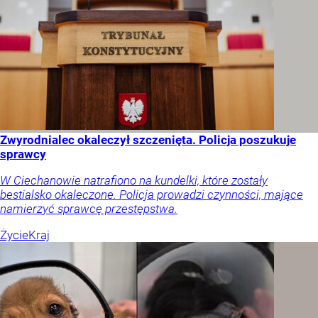
Zwyrodnialec okaleczył szczenięta. Policja poszukuje
sprawcy
W Ciechanowie natrafiono na kundelki, które zostały
bestialsko okaleczone. Policja prowadzi czynności, mające
namierzyć sprawcę przestępstwa.
Życie
Kraj