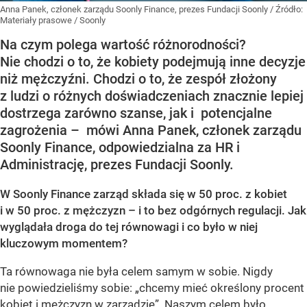
Anna Panek, członek zarządu Soonly Finance, prezes Fundacji Soonly
/ Źródło:
Materiały prasowe
/
Soonly
Na czym polega wartość różnorodności?
Nie chodzi o to, że kobiety podejmują inne decyzje
niż mężczyźni. Chodzi o to, że zespół złożony
z ludzi o różnych doświadczeniach znacznie lepiej
dostrzega zarówno szanse, jak i potencjalne
zagrożenia – mówi Anna Panek, członek zarządu
Soonly Finance, odpowiedzialna za HR i
Administrację, prezes Fundacji Soonly.
W Soonly Finance zarząd składa się w 50 proc. z kobiet
i w 50 proc. z mężczyzn – i to bez odgórnych regulacji. Jak
wyglądała droga do tej równowagi i co było w niej
kluczowym momentem?
Ta równowaga nie była celem samym w sobie. Nigdy
nie powiedzieliśmy sobie: „chcemy mieć określony procent
kobiet i mężczyzn w zarządzie”. Naszym celem było