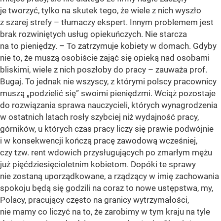
je tworzyć, tylko na skutek tego, że wiele z nich wyszło
z szarej strefy – tłumaczy ekspert. Innym problemem jest
brak rozwiniętych usług opiekuńczych. Nie starcza
na to pieniędzy. – To zatrzymuje kobiety w domach. Gdyby
nie to, że muszą osobiście zająć się opieką nad osobami
bliskimi, wiele z nich poszłoby do pracy – zauważa prof.
Bugaj. To jednak nie wszyscy, z którymi polscy pracownicy
muszą „podzielić się” swoimi pieniędzmi. Wciąż pozostaje
do rozwiązania sprawa nauczycieli, których wynagrodzenia
w ostatnich latach rosły szybciej niż wydajność pracy,
górników, u których czas pracy liczy się prawie podwójnie
i w konsekwencji kończą pracę zawodową wcześniej,
czy tzw. rent wdowich przysługujących po zmarłym mężu
już pięćdziesięcioletnim kobietom. Dopóki te sprawy
nie zostaną uporządkowane, a rządzący w imię zachowania
spokoju będą się godzili na coraz to nowe ustępstwa, my,
Polacy, pracujący często na granicy wytrzymałości,
nie mamy co liczyć na to, że zarobimy w tym kraju na tyle