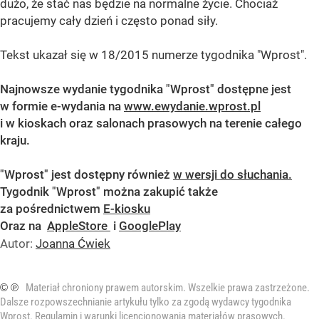
dużo, że stać nas będzie na normalne życie. Chociaż
pracujemy cały dzień i często ponad siły.
Tekst ukazał się w 18/2015 numerze tygodnika "Wprost".
Najnowsze wydanie tygodnika "Wprost" dostępne jest
w formie e-wydania na
www.ewydanie.wprost.pl
i w kioskach oraz salonach prasowych na terenie całego
kraju.
"Wprost" jest dostępny również
w wersji do słuchania.
Tygodnik "Wprost" można zakupić także
za pośrednictwem
E-kiosku
Oraz na
AppleStore
i
GooglePlay
Autor:
Joanna Ćwiek
© ℗
Materiał chroniony prawem autorskim. Wszelkie prawa zastrzeżone.
Dalsze rozpowszechnianie artykułu tylko za zgodą wydawcy tygodnika
Wprost.
Regulamin i warunki licencjonowania materiałów prasowych
.