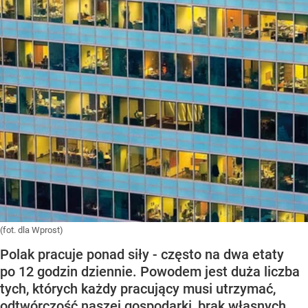
(fot. dla Wprost)
Polak pracuje ponad siły - często na dwa etaty
po 12 godzin dziennie. Powodem jest duża liczba
tych, których każdy pracujący musi utrzymać,
odtwórczość naszej gospodarki, brak własnych