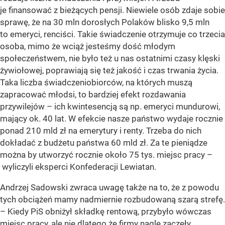
je finansować z bieżących pensji. Niewiele osób zdaje sobie
sprawę, że na 30 mln dorosłych Polaków blisko 9,5 mln
to emeryci, renciści. Takie świadczenie otrzymuje co trzecia
osoba, mimo że wciąż jesteśmy dość młodym
społeczeństwem, nie było też u nas ostatnimi czasy klęski
żywiołowej, poprawiają się też jakość i czas trwania życia.
Taka liczba świadczeniobiorców, na których muszą
zapracować młodsi, to bardziej efekt rozdawania
przywilejów – ich kwintesencją są np. emeryci mundurowi,
mający ok. 40 lat. W efekcie nasze państwo wydaje rocznie
ponad 210 mld zł na emerytury i renty. Trzeba do nich
dokładać z budżetu państwa 60 mld zł. Za te pieniądze
można by utworzyć rocznie około 75 tys. miejsc pracy –
wyliczyli eksperci Konfederacji Lewiatan.
Andrzej Sadowski zwraca uwagę także na to, że z powodu
tych obciążeń mamy nadmiernie rozbudowaną szarą strefę.
– Kiedy PiS obniżył składkę rentową, przybyło wówczas
miejsc pracy, ale nie dlatego że firmy nagle zaczęły