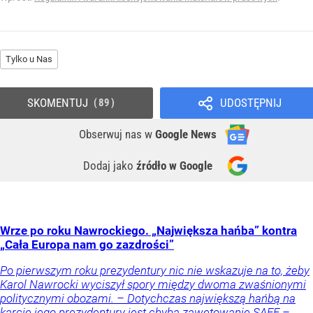
Tylko u Nas
SKOMENTUJ
UDOSTĘPNIJ
89
Obserwuj nas
w
Google News
Dodaj jako
źródło w Google
Wrze po roku Nawrockiego. „Największa hańba” kontra
„Cała Europa nam go zazdrości”
Po pierwszym roku prezydentury nic nie wskazuje na to, żeby
Karol Nawrocki wyciszył spory między dwoma zwaśnionymi
politycznymi obozami. – Dotychczas największą hańbą na
karcie jego prezydentury jest chyba zawetowanie SAFE –