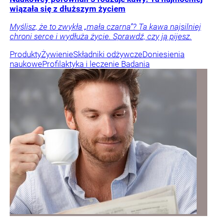
wiązała się z dłuższym życiem
Myślisz, że to zwykła „mała czarna”? Ta kawa najsilniej
chroni serce i wydłuża życie. Sprawdź, czy ją pijesz.
Produkty
Żywienie
Składniki odżywcze
Doniesienia
naukowe
Profilaktyka i leczenie
Badania