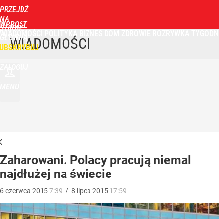
PRZEJDŹ
NA
WPROST
STRONĘ
WIADOMOŚCI
POLITYKA
BIZNES
DOM
ZDROWIE
ROZRYWKA
TYGODN
GŁÓWNĄ
WIADOMOŚCI
UBSKRYBUJ
ZALOGUJ
MENU
Zaharowani. Polacy pracują niemal
najdłużej na świecie
6
czerwca
2015
7:39
/
8
lipca
2015
17:59