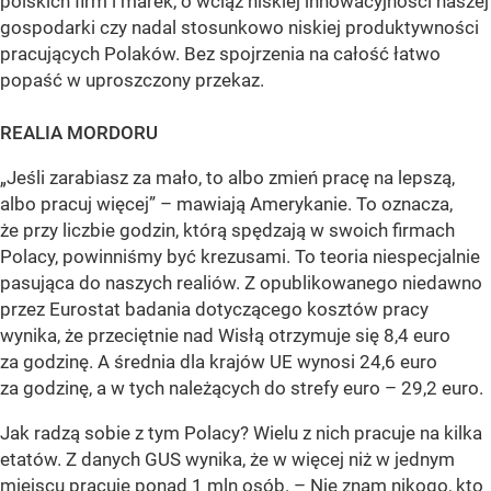
polskich firm i marek, o wciąż niskiej innowacyjności naszej
gospodarki czy nadal stosunkowo niskiej produktywności
pracujących Polaków. Bez spojrzenia na całość łatwo
popaść w uproszczony przekaz.
REALIA MORDORU
„Jeśli zarabiasz za mało, to albo zmień pracę na lepszą,
albo pracuj więcej” – mawiają Amerykanie. To oznacza,
że przy liczbie godzin, którą spędzają w swoich firmach
Polacy, powinniśmy być krezusami. To teoria niespecjalnie
pasująca do naszych realiów. Z opublikowanego niedawno
przez Eurostat badania dotyczącego kosztów pracy
wynika, że przeciętnie nad Wisłą otrzymuje się 8,4 euro
za godzinę. A średnia dla krajów UE wynosi 24,6 euro
za godzinę, a w tych należących do strefy euro – 29,2 euro.
Jak radzą sobie z tym Polacy? Wielu z nich pracuje na kilka
etatów. Z danych GUS wynika, że w więcej niż w jednym
miejscu pracuje ponad 1 mln osób. – Nie znam nikogo, kto