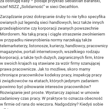
za obsługę kasy – podaje przykład Sebastian Barański,
szef NSZZ „Solidarność” w sieci Decathlon.
Zarządzanie przez dokręcanie śruby to nie tylko specyfika
owianych już legendą sieci handlowych, lecz także innych
przedsiębiorstw czy korporacji zwanych powszechnie
Mordorem. Na taką pracę i ciągłe straszenie zwolnieniem
w przypadku niewyrobienia normy narzekają także
telemarketerzy, listonosze, kurierzy, handlowcy, pracownicy
magazynów, portali internetowych, wszelkiego rodzaju
korporacji, a także tych dużych, zagranicznych firm, które
w swoich krajach są stawiane za wzór firmy szanującej
prawa pracownicze. Jak to możliwe, skoro mamy
chroniące pracowników kodeksy pracy, inspekcję pracy
i związkowców na etatach, których jedynym zadaniem
powinno być pilnowanie interesów pracowników?
Rozwiązanie jest proste. Wystarczy zapisać w umowie
zadaniowy czas pracy. W praktyce to oznacza obecność
w firmie od rana do wieczora. Nadgodziny? Kiedyś sobie