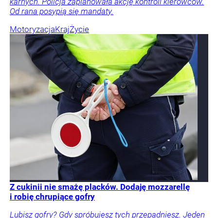
karnych. Policja zaplanowała akcję kontroli kierowców.
Od rana posypią się mandaty.
Motoryzacja
Kraj
Życie
Z cukinii nie smażę placków. Dodaję mozzarellę
i robię chrupiące gofry
Lubisz gofry? Gdy spróbujesz tych przepadniesz. Jeden