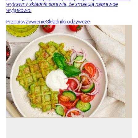
wytrawny składnik sprawia, że smakują naprawdę
wyjątkowo.
Przepisy
Żywienie
Składniki odżywcze