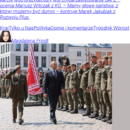
ocenia Mariusz Witczak z KO. – Mamy głowę państwa, z
której możemy być dumni – kontruje Marek Jakubiak z
Rozwoju Plus.
Kraj
Tylko u Nas
Polityka
Opinie i komentarze
Tygodnik Wprost
Magdalena
Frindt