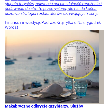
głupota turystów, naiwność ani niezdolność mnożenia i
dodawania do stu. To przemyślana, ale nie do końca
uczciwa strategia restauratorów ukrywających ceny.
Finanse i inwestycje
Podróże
Kraj
Tylko u Nas
Tygodnik
Wprost
Makabryczne odkrycie grzybiarzy. Służby