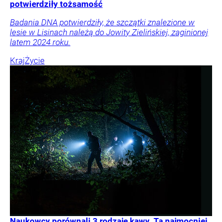
potwierdziły tożsamość
Badania DNA potwierdziły, że szczątki znalezione w
lesie w Lisinach należą do Jowity Zielińskiej, zaginionej
latem 2024 roku.
Kraj
Życie
Naukowcy porównali 3 rodzaje kawy. Ta najmocniej