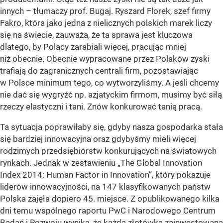
innych – tłumaczy prof. Bugaj. Ryszard Florek, szef firmy
Fakro, która jako jedna z nielicznych polskich marek liczy
się na świecie, zauważa, że ta sprawa jest kluczowa
dlatego, by Polacy zarabiali więcej, pracując mniej
niż obecnie. Obecnie wypracowane przez Polaków zyski
trafiają do zagranicznych centrali firm, pozostawiając
w Polsce minimum tego, co wytworzyliśmy. A jeśli chcemy
nie dać się wygryźć np. azjatyckim firmom, musimy być siłą
rzeczy elastyczni i tani. Znów konkurować tanią pracą.
Ta sytuacja poprawiłaby się, gdyby nasza gospodarka stała
się bardziej innowacyjna oraz gdybyśmy mieli więcej
rodzimych przedsiębiorstw konkurujących na światowych
rynkach. Jednak w zestawieniu „The Global Innovation
Index 2014: Human Factor in Innovation”, który pokazuje
liderów innowacyjności, na 147 klasyfikowanych państw
Polska zajęła dopiero 45. miejsce. Z opublikowanego kilka
dni temu wspólnego raportu PwC i Narodowego Centrum
Badań i Rozwoju wynika, że każda złotówka zainwestowana