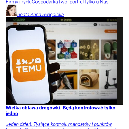
Firmy i rynki
Gospodarka
Twój portfel
Tylko u Nas
Beata Anna
Święcicka
Wielka obława drogówki. Będą kontrolować tylko
jedno
Jeden dzień. Tysiące kontroli, mandatów i punktów