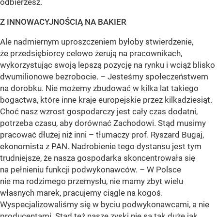
odbierzesz.
Z INNOWACYJNOŚCIĄ NA BAKIER
Ale nadmiernym uproszczeniem byłoby stwierdzenie,
że przedsiębiorcy celowo żerują na pracownikach,
wykorzystując swoją lepszą pozycję na rynku i wciąż blisko
dwumilionowe bezrobocie. – Jesteśmy społeczeństwem
na dorobku. Nie możemy zbudować w kilka lat takiego
bogactwa, które inne kraje europejskie przez kilkadziesiąt.
Choć nasz wzrost gospodarczy jest cały czas dodatni,
potrzeba czasu, aby dorównać Zachodowi. Stąd musimy
pracować dłużej niż inni – tłumaczy prof. Ryszard Bugaj,
ekonomista z PAN. Nadrobienie tego dystansu jest tym
trudniejsze, że nasza gospodarka skoncentrowała się
na pełnieniu funkcji podwykonawców. – W Polsce
nie ma rodzimego przemysłu, nie mamy zbyt wielu
własnych marek, pracujemy ciągle na kogoś.
Wyspecjalizowaliśmy się w byciu podwykonawcami, a nie
producentami. Stąd też nasze zyski nie są tak duże jak