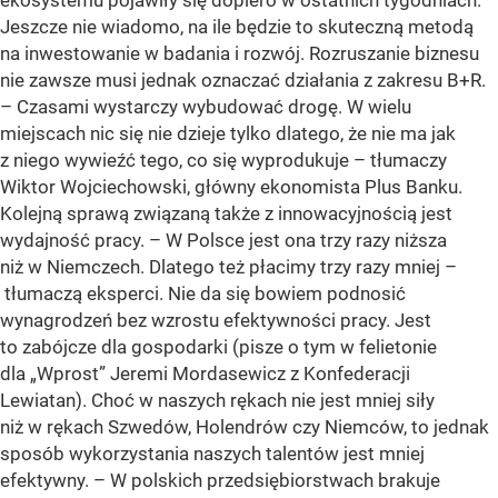
ekosystemu pojawiły się dopiero w ostatnich tygodniach.
Jeszcze nie wiadomo, na ile będzie to skuteczną metodą
na inwestowanie w badania i rozwój. Rozruszanie biznesu
nie zawsze musi jednak oznaczać działania z zakresu B+R.
– Czasami wystarczy wybudować drogę. W wielu
miejscach nic się nie dzieje tylko dlatego, że nie ma jak
z niego wywieźć tego, co się wyprodukuje – tłumaczy
Wiktor Wojciechowski, główny ekonomista Plus Banku.
Kolejną sprawą związaną także z innowacyjnością jest
wydajność pracy. – W Polsce jest ona trzy razy niższa
niż w Niemczech. Dlatego też płacimy trzy razy mniej –
tłumaczą eksperci. Nie da się bowiem podnosić
wynagrodzeń bez wzrostu efektywności pracy. Jest
to zabójcze dla gospodarki (pisze o tym w felietonie
dla „Wprost” Jeremi Mordasewicz z Konfederacji
Lewiatan). Choć w naszych rękach nie jest mniej siły
niż w rękach Szwedów, Holendrów czy Niemców, to jednak
sposób wykorzystania naszych talentów jest mniej
efektywny. – W polskich przedsiębiorstwach brakuje