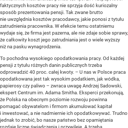
faktycznych kosztów pracy nie sprzyja dość kuriozalny
sposób prezentowania pensji. Tak zwane brutto
nie uwzględnia kosztów pracodawcy, jakie ponosi z tytułu
zatrudnienia pracownika. W efekcie temu ostatniemu
wydaje się, że firma jest pazerna, ale nie zdaje sobie sprawy,
że całkowity koszt jego zatrudniania jest o wiele wyższy
niż na pasku wynagrodzenia.
To pochodna wysokiego opodatkowania pracy. Od każdej
pensji z tytułu różnych danin publicznych trzeba
odprowadzić 40 proc. całej kwoty. – U nas w Polsce praca
opodatkowana jest tak wysokim podatkiem, jak wódka,
papierosy czy paliwo – zwraca uwagę Andrzej Sadowski,
ekspert Centrum im. Adama Smitha. Eksperci przekonują,
że Polska na obecnym poziomie rozwoju powinna
pomagać obywatelom i firmom akumulować kapitał
i inwestować, a nie nadmiernie ich opodatkowywać. Trudno
jednak to zrobić, bo nasze państwo bez opamiętania
rozdaje liczne świadczenia i przywileje. A trzeba