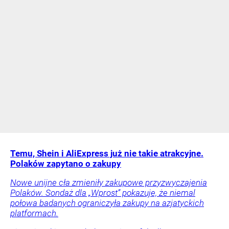
Temu, Shein i AliExpress już nie takie atrakcyjne.
Polaków zapytano o zakupy
Nowe unijne cła zmieniły zakupowe przyzwyczajenia
Polaków. Sondaż dla „Wprost” pokazuje, że niemal
połowa badanych ograniczyła zakupy na azjatyckich
platformach.