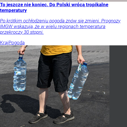
To jeszcze nie koniec. Do Polski wrócą tropikalne
temperatury
Po krótkim ochłodzeniu pogoda znów się zmieni. Prognozy
IMGW wskazują, że w wielu regionach temperatura
przekroczy 30 stopni.
Kraj
Pogoda