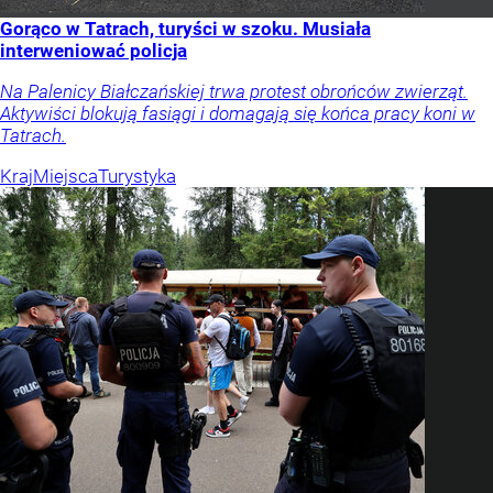
Gorąco w Tatrach, turyści w szoku. Musiała
interweniować policja
Na Palenicy Białczańskiej trwa protest obrońców zwierząt.
Aktywiści blokują fasiągi i domagają się końca pracy koni w
Tatrach.
Kraj
Miejsca
Turystyka