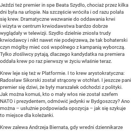
Jeździ też premier in spe Beata Szydło, chociaż przez kilka
dni była na urlopie. Na szczęście wróciła i od razu polała
się krew. Dramatyczne wezwanie do oddawania krwi
i wizyta w centrum krwiodawstwa bardzo dobrze
wyglądały w telewizji. Szydło dzielnie zniosła trudy
krwiodawcy i nikt nawet nie podejrzewa, że tak bohaterski
czyn mógłby mieć coś wspólnego z kampanią wyborczą.
Tylko złośliwcy pytają, dlaczego kandydatka na premiera
oddała krew po raz pierwszy w życiu właśnie teraz.
Krew leje się też w Platformie. I to krew arystokratyczna:
Radosław Sikorski został strącony w otchłań. I jeszcze pani
premier się dziwi, że były marszałek odchodzi z polityki.
Jak można komuś, kto o mały włos nie został szefem
NATO i prezydentem, odmówić jedynki w Bydgoszczy? Ano
można – usłużnie podpowiada opozycja – jak się szykuje
to miejsce dla koleżanki.
Krew zalewa Andrzeja Biernata, gdy wredni dziennikarze