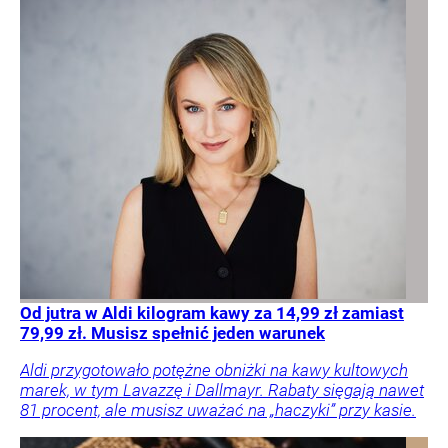
Od jutra w Aldi kilogram kawy za 14,99 zł zamiast
79,99 zł. Musisz spełnić jeden warunek
Aldi przygotowało potężne obniżki na kawy kultowych
marek, w tym Lavazzę i Dallmayr. Rabaty sięgają nawet
81 procent, ale musisz uważać na „haczyki” przy kasie.