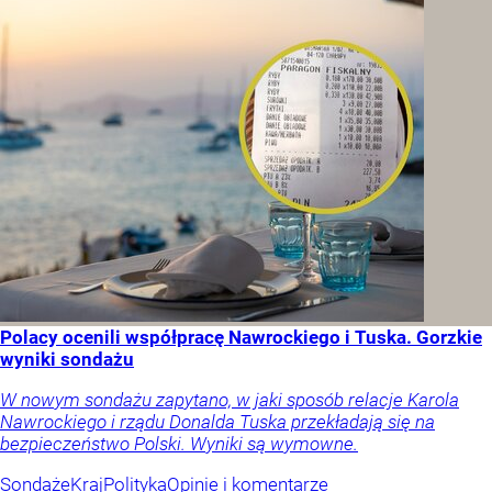
Polacy ocenili współpracę Nawrockiego i Tuska. Gorzkie
wyniki sondażu
W nowym sondażu zapytano, w jaki sposób relacje Karola
Nawrockiego i rządu Donalda Tuska przekładają się na
bezpieczeństwo Polski. Wyniki są wymowne.
Sondaże
Kraj
Polityka
Opinie i komentarze