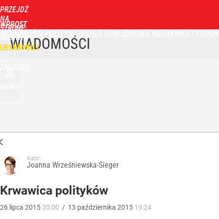
PRZEJDŹ
NA
WPROST
STRONĘ
WIADOMOŚCI
POLITYKA
BIZNES
DOM
ZDROWIE
ROZRYWKA
TYGODN
GŁÓWNĄ
WIADOMOŚCI
UBSKRYBUJ
ZALOGUJ
MENU
Autor:
Joanna Wrześniewska-Sieger
Krwawica polityków
26
lipca
2015
20:00
/
13
października
2015
19:24