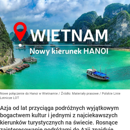
Nowe połączenie do Hanoi w Wietnamie
/ Źródło:
Materiały prasowe
/
Polskie Linie
Lotnicze LOT
Azja od lat przyciąga podróżnych wyjątkowym
bogactwem kultur i jednymi z najciekawszych
kierunków turystycznych na świecie. Rosnące
zainteresowanie podróżami do Azji znajduje