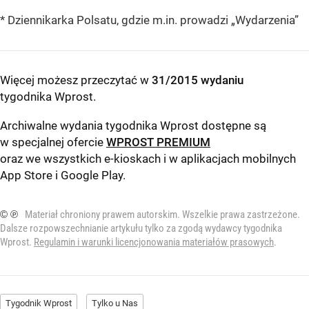
* Dziennikarka Polsatu, gdzie m.in. prowadzi „Wydarzenia”
Więcej możesz przeczytać w
31/2015 wydaniu
tygodnika Wprost
.
Archiwalne wydania tygodnika Wprost dostępne są
w specjalnej ofercie
WPROST PREMIUM
oraz we wszystkich e-kioskach i w aplikacjach mobilnych
App Store
i
Google Play
.
© ℗
Materiał chroniony prawem autorskim. Wszelkie prawa zastrzeżone.
Dalsze rozpowszechnianie artykułu tylko za zgodą wydawcy tygodnika
Wprost.
Regulamin i warunki licencjonowania materiałów prasowych
.
Tygodnik Wprost
Tylko u Nas