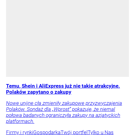
Temu, Shein i AliExpress już nie takie atrakcyjne.
Polaków zapytano o zakupy
Nowe unijne cła zmieniły zakupowe przyzwyczajenia
Polaków. Sondaż dla „Wprost” pokazuje, że niemal
połowa badanych ograniczyła zakupy na azjatyckich
platformach.
Firmy i rynki
Gospodarka
Twój portfel
Tylko u Nas