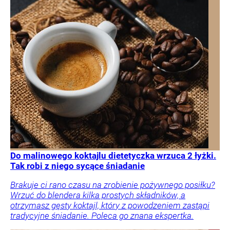
Do malinowego koktajlu dietetyczka wrzuca 2 łyżki.
Tak robi z niego sycące śniadanie
Brakuje ci rano czasu na zrobienie pożywnego posiłku?
Wrzuć do blendera kilka prostych składników, a
otrzymasz gęsty koktajl, który z powodzeniem zastąpi
tradycyjne śniadanie. Poleca go znana ekspertka.