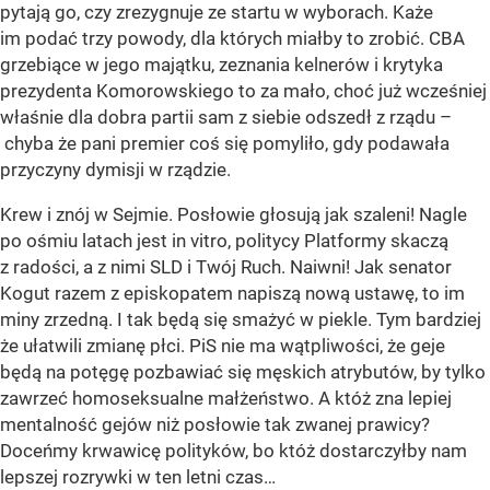
pytają go, czy zrezygnuje ze startu w wyborach. Każe
im podać trzy powody, dla których miałby to zrobić. CBA
grzebiące w jego majątku, zeznania kelnerów i krytyka
prezydenta Komorowskiego to za mało, choć już wcześniej
właśnie dla dobra partii sam z siebie odszedł z rządu –
chyba że pani premier coś się pomyliło, gdy podawała
przyczyny dymisji w rządzie.
Krew i znój w Sejmie. Posłowie głosują jak szaleni! Nagle
po ośmiu latach jest in vitro, politycy Platformy skaczą
z radości, a z nimi SLD i Twój Ruch. Naiwni! Jak senator
Kogut razem z episkopatem napiszą nową ustawę, to im
miny zrzedną. I tak będą się smażyć w piekle. Tym bardziej
że ułatwili zmianę płci. PiS nie ma wątpliwości, że geje
będą na potęgę pozbawiać się męskich atrybutów, by tylko
zawrzeć homoseksualne małżeństwo. A któż zna lepiej
mentalność gejów niż posłowie tak zwanej prawicy?
Doceńmy krwawicę polityków, bo któż dostarczyłby nam
lepszej rozrywki w ten letni czas…