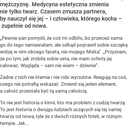
mężczyznę. Medycyna estetyczna zmienia
nie tylko twarz. Czasem zmusza partnera,
by nauczył się jej – i człowieka, którego kocha –
zupełnie od nowa.
„Pewnie pan pomyśli, że coś mi odbiło, bo przecież sama
go do tego namawiałam, ale odkąd poprawił sobie szczękę
widzę w nim obcego faceta, nie mojego Miśka”. „Przyznam,
że po tym, jak zrobiła sobie usta, nie mam ochoty jej
całować. Wygląda – sam nie wiem – dziwnie”.
Żadne z nich nie kłamie i nie robi wyrzutów. Reagują na coś,
czego nie potrafią wskazać. Zmienił się jeden element,
a całość przestała być tą samą całością.
To nie jest historia o kimś, kto ma problem z cudzą twarzą.
To jest historia o dwojgu ludziach uczących się tej samej
twarzy od nowa, tyle że z dwóch różnych foteli, w różnym
tempie. Jak...