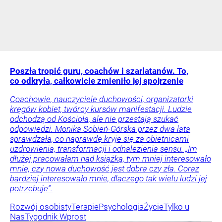
Poszła tropić guru, coachów i szarlatanów. To,
co odkryła, całkowicie zmieniło jej spojrzenie
Coachowie, nauczyciele duchowości, organizatorki
kręgów kobiet, twórcy kursów manifestacji. Ludzie
odchodzą od Kościoła, ale nie przestają szukać
odpowiedzi. Monika Sobień-Górska przez dwa lata
sprawdzała, co naprawdę kryje się za obietnicami
uzdrowienia, transformacji i odnalezienia sensu. „Im
dłużej pracowałam nad książką, tym mniej interesowało
mnie, czy nowa duchowość jest dobra czy zła. Coraz
bardziej interesowało mnie, dlaczego tak wielu ludzi jej
potrzebuje”.
Rozwój osobisty
Terapie
Psychologia
Życie
Tylko u
Nas
Tygodnik Wprost