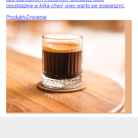
opustoszeją w kilka chwil, więc warto się pospieszyć.
Produkty
Żywienie