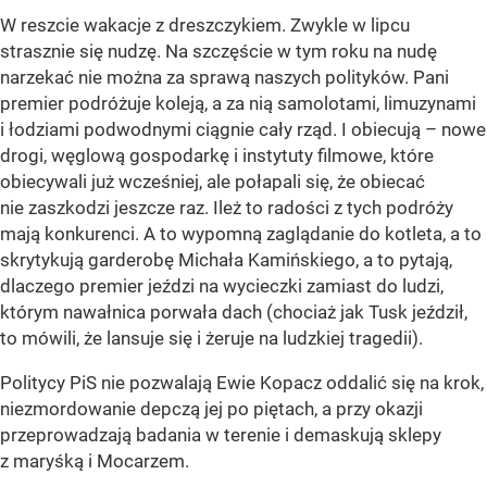
W reszcie wakacje z dreszczykiem. Zwykle w lipcu
strasznie się nudzę. Na szczęście w tym roku na nudę
narzekać nie można za sprawą naszych polityków. Pani
premier podróżuje koleją, a za nią samolotami, limuzynami
i łodziami podwodnymi ciągnie cały rząd. I obiecują – nowe
drogi, węglową gospodarkę i instytuty filmowe, które
obiecywali już wcześniej, ale połapali się, że obiecać
nie zaszkodzi jeszcze raz. Ileż to radości z tych podróży
mają konkurenci. A to wypomną zaglądanie do kotleta, a to
skrytykują garderobę Michała Kamińskiego, a to pytają,
dlaczego premier jeździ na wycieczki zamiast do ludzi,
którym nawałnica porwała dach (chociaż jak Tusk jeździł,
to mówili, że lansuje się i żeruje na ludzkiej tragedii).
Politycy PiS nie pozwalają Ewie Kopacz oddalić się na krok,
niezmordowanie depczą jej po piętach, a przy okazji
przeprowadzają badania w terenie i demaskują sklepy
z maryśką i Mocarzem.