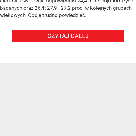
alertów RCB ocenia odpowiednio 24,4 proc. najmłodszych
badanych oraz 26,4; 27,9 i 27,2 proc. w kolejnych grupach
wiekowych. Opcję trudno powiedzieć...
CZYTAJ DALEJ