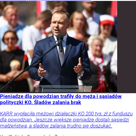
Pieniądze dla powodzian trafiły do męża i sąsiadów
polityczki KO. Śladów zalania brak
KARR wypłaciła mężowi działaczki KO 200 tys. zł z funduszu
dla powodzian. Jeszcze większe pieniądze dostali sąsiedzi
małżeństwa, a śladów zalania trudno się doszukać.