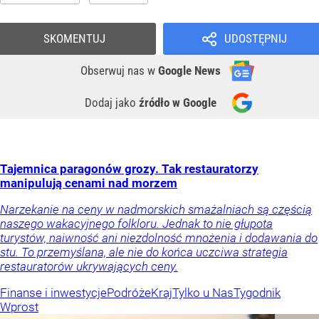
SKOMENTUJ
UDOSTĘPNIJ
Obserwuj nas
w
Google News
Dodaj jako
źródło w Google
Tajemnica paragonów grozy. Tak restauratorzy
manipulują cenami nad morzem
Narzekanie na ceny w nadmorskich smażalniach są częścią
naszego wakacyjnego folkloru. Jednak to nie głupota
turystów, naiwność ani niezdolność mnożenia i dodawania do
stu. To przemyślana, ale nie do końca uczciwa strategia
restauratorów ukrywających ceny.
Finanse i inwestycje
Podróże
Kraj
Tylko u Nas
Tygodnik
Wprost