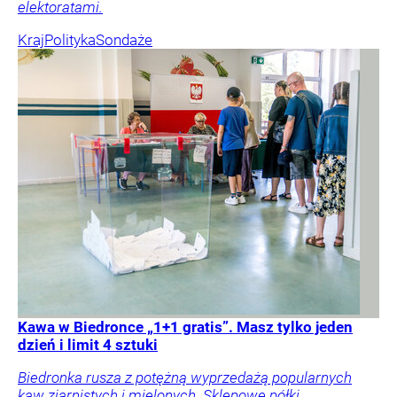
elektoratami.
Kraj
Polityka
Sondaże
Kawa w Biedronce „1+1 gratis”. Masz tylko jeden
dzień i limit 4 sztuki
Biedronka rusza z potężną wyprzedażą popularnych
kaw ziarnistych i mielonych. Sklepowe półki