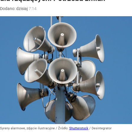
Dodano:
dzisiaj
7:14
Syreny alarmowe, zdjęcie ilustracyjne
/ Źródło:
Shutterstock
/
Desintegrator