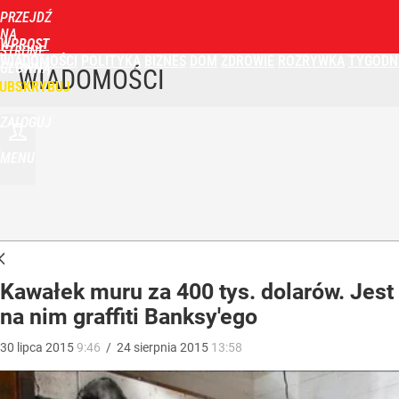
PRZEJDŹ
NA
WPROST
STRONĘ
WIADOMOŚCI
POLITYKA
BIZNES
DOM
ZDROWIE
ROZRYWKA
TYGODN
GŁÓWNĄ
WIADOMOŚCI
UBSKRYBUJ
ZALOGUJ
MENU
Kawałek muru za 400 tys. dolarów. Jest
na nim graffiti Banksy'ego
30
lipca
2015
9:46
/
24
sierpnia
2015
13:58