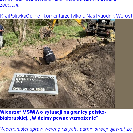
zagojona.
Kraj
Polityka
Opinie i komentarze
Tylko u Nas
Tygodnik Wprost
Wiceszef MSWiA o sytuacji na granicy polsko-
białoruskiej. „Widzimy pewne wzmożenie”
Wiceminister spraw wewnętrznych i administracji ujawnił, że