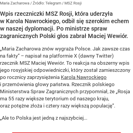
Maria Zacharowa
/ Źródło:
Telegram
/
MSZ Rosji
Wpis rzeczniczki MSZ Rosji, która uderzyła
w Karola Nawrockiego, odbił się szerokim echem
w naszej dyplomacji. Po ministrze spraw
zagranicznych Polski głos zabrał Maciej Wewiór.
„Maria Zacharowa znów wygraża Polsce. Jak zawsze czas
na fakty” – napisał na platformie X (dawny Twitter)
rzecznik MSZ Maciej Wewiór. To reakcja na obszerny wpis
jego rosyjskiej odpowiedniczki, który został zamieszczony
po rocznicy zaprzysiężenia
Karola Nawrockiego
i przemówienia głowy państwa. Rzecznik polskiego
Ministerstwa Spraw Zagranicznych przypomniał, że „Rosja
ma 55 razy większe terytorium od naszego kraju,
oraz potężne złoża i cztery razy większą populację”.
„Ale to Polska jest jedną z najszybciej...