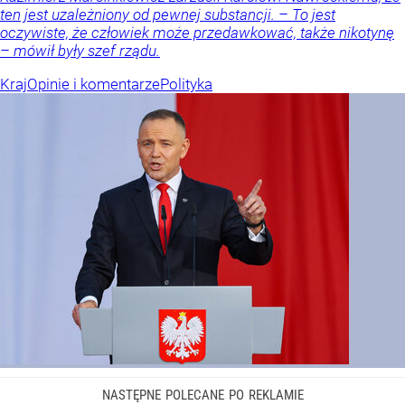
ten jest uzależniony od pewnej substancji. – To jest
oczywiste, że człowiek może przedawkować, także nikotynę
– mówił były szef rządu.
Kraj
Opinie i komentarze
Polityka