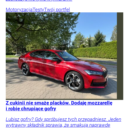
Motoryzacja
Testy
Twój portfel
Z cukinii nie smażę placków. Dodaję mozzarellę
i robię chrupiące gofry
Lubisz gofry? Gdy spróbujesz tych przepadniesz. Jeden
wytrawny składnik sprawia, że smakują naprawdę