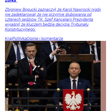
Żurka”
Zbigniew Bogucki zaznaczył, że Karol Nawrocki nigdy
nie zadeklarował, że nie przyjmie ślubowania od
czterech sędziów TK. Szef Kancelarii Prezydenta
wyjaśnił, że kluczem będzie decyzja Trybunału
Konstytucyjnego.
Kraj
Polityka
Opinie i komentarze