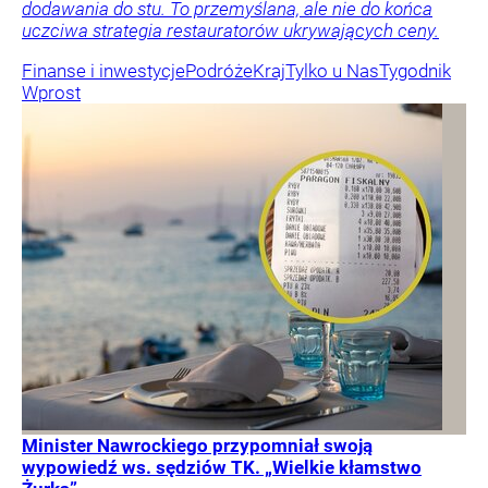
dodawania do stu. To przemyślana, ale nie do końca
uczciwa strategia restauratorów ukrywających ceny.
Finanse i inwestycje
Podróże
Kraj
Tylko u Nas
Tygodnik
Wprost
Minister Nawrockiego przypomniał swoją
wypowiedź ws. sędziów TK. „Wielkie kłamstwo