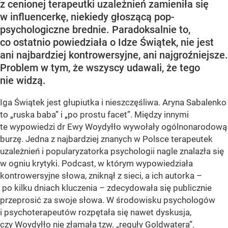
z cenionej terapeutki uzależnień zamieniła się
w influencerkę, niekiedy głoszącą pop-
psychologiczne brednie. Paradoksalnie to,
co ostatnio powiedziała o Idze Świątek, nie jest
ani najbardziej kontrowersyjne, ani najgroźniejsze.
Problem w tym, że wszyscy udawali, że tego
nie widzą.
Iga Świątek jest głupiutka i nieszczęśliwa. Aryna Sabalenko
to „ruska baba” i „po prostu facet”. Między innymi
te wypowiedzi dr Ewy Woydyłło wywołały ogólnonarodową
burzę. Jedna z najbardziej znanych w Polsce terapeutek
uzależnień i popularyzatorka psychologii nagle znalazła się
w ogniu krytyki. Podcast, w którym wypowiedziała
kontrowersyjne słowa, zniknął z sieci, a ich autorka –
po kilku dniach kluczenia – zdecydowała się publicznie
przeprosić za swoje słowa. W środowisku psychologów
i psychoterapeutów rozpętała się nawet dyskusja,
czy Woydyłło nie złamała tzw. „reguły Goldwatera”.