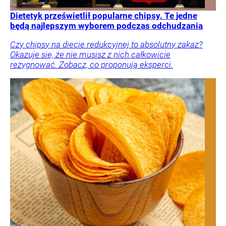
Dietetyk prześwietlił popularne chipsy. Te jedne
będą najlepszym wyborem podczas odchudzania
Czy chipsy na diecie redukcyjnej to absolutny zakaz?
Okazuje się, że nie musisz z nich całkowicie
rezygnować. Zobacz, co proponują eksperci.