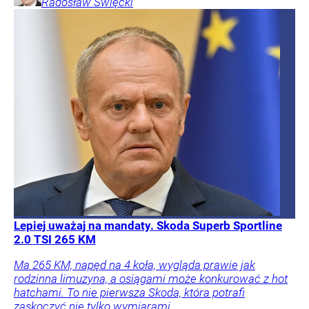
Radosław
Święcki
Lepiej uważaj na mandaty. Skoda Superb Sportline
2.0 TSI 265 KM
Ma 265 KM, napęd na 4 koła, wygląda prawie jak
rodzinna limuzyna, a osiągami może konkurować z hot
hatchami. To nie pierwsza Skoda, która potrafi
zaskoczyć nie tylko wymiarami.