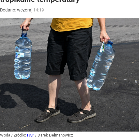
Dodano:
wczoraj
14:19
Woda
/ Źródło:
PAP
/
Darek Delmanowicz