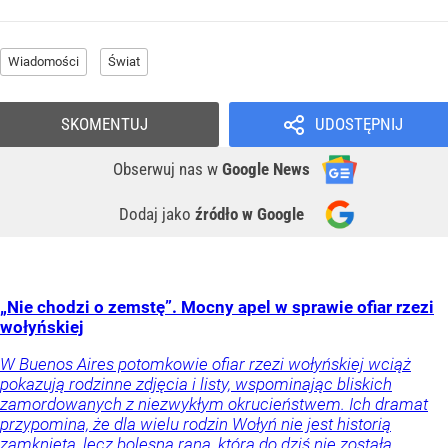
Wiadomości
Świat
SKOMENTUJ
UDOSTĘPNIJ
Obserwuj nas
w
Google News
Dodaj jako
źródło w Google
„Nie chodzi o zemstę”. Mocny apel w sprawie ofiar rzezi
wołyńskiej
W Buenos Aires potomkowie ofiar rzezi wołyńskiej wciąż
pokazują rodzinne zdjęcia i listy, wspominając bliskich
zamordowanych z niezwykłym okrucieństwem. Ich dramat
przypomina, że dla wielu rodzin Wołyń nie jest historią
zamkniętą, lecz bolesną raną, która do dziś nie została