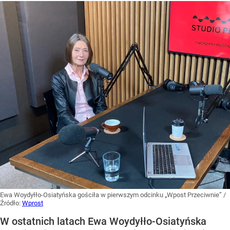
Ewa Woydyłło-Osiatyńska gościła w pierwszym odcinku „Wpost Przeciwnie”
/
Źródło:
Wprost
W ostatnich latach Ewa Woydyłło-Osiatyńska