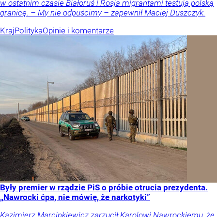
w ostatnim czasie Białoruś i Rosja migrantami testują polską
granicę. – My nie odpuścimy – zapewnił Maciej Duszczyk.
Kraj
Polityka
Opinie i komentarze
Były premier w rządzie PiS o próbie otrucia prezydenta.
„Nawrocki ćpa, nie mówię, że narkotyki”
Kazimierz Marcinkiewicz zarzucił Karolowi Nawrockiemu, że