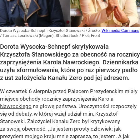
Dorota Wysocka-Schnepf i Krzysztof Stanowski
/ Źródło:
Wikimedia Commons
/
Tomasz Leśniowski (Magen), Shutterstock / Piotr Front
Dorota Wysocka-Schnepf skrytykowała
Krzysztofa Stanowskiego za obecność na rocznicy
zaprzysiężenia Karola Nawrockiego. Dziennikarka
użyła sformułowania, które po raz pierwszy padło
z ust założyciela Kanału Zero pod jej adresem.
W czwartek 6 sierpnia przed Pałacem Prezydenckim miały
miejsce obchody rocznicy zaprzysiężenia
Karola
Nawrockiego
na głowę państwa. Uroczystości rozpoczęły
się od debaty, w której wziął udział m.in. Krzysztof
Stanowski. Założyciel Kanału Zero był krytykowany
za swoją obecność. „Ja jestem prosty człowiek: jak
prezydent mojego kraju mnie zaprasza, to jestem. A jak