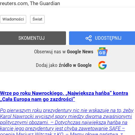
reuters.com, The Guardian
Wiadomości
Świat
SKOMENTUJ
UDOSTĘPNIJ
Obserwuj nas
w
Google News
Dodaj jako
źródło w Google
Wrze po roku Nawrockiego. „Największa hańba” kontra
„Cała Europa nam go zazdrości”
Po pierwszym roku prezydentury nic nie wskazuje na to, żeby
Karol Nawrocki wyciszył spory między dwoma zwaśnionymi
politycznymi obozami. – Dotychczas największą hańbą na
karcie jego prezydentury jest chyba zawetowanie SAFE –
ocenia Mariusz Witczak z KO. – Mamy głowę państwa, z