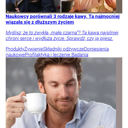
Naukowcy porównali 3 rodzaje kawy. Ta najmocniej
wiązała się z dłuższym życiem
Myślisz, że to zwykła „mała czarna”? Ta kawa najsilniej
chroni serce i wydłuża życie. Sprawdź, czy ją pijesz.
Produkty
Żywienie
Składniki odżywcze
Doniesienia
naukowe
Profilaktyka i leczenie
Badania