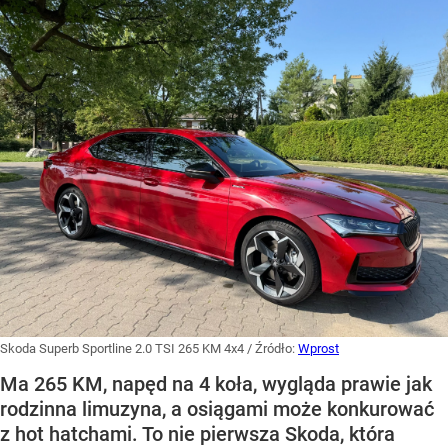
Skoda Superb Sportline 2.0 TSI 265 KM 4x4
/ Źródło:
Wprost
Ma 265 KM, napęd na 4 koła, wygląda prawie jak
rodzinna limuzyna, a osiągami może konkurować
z hot hatchami. To nie pierwsza Skoda, która