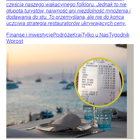
częścią naszego wakacyjnego folkloru. Jednak to nie
głupota turystów, naiwność ani niezdolność mnożenia i
dodawania do stu. To przemyślana, ale nie do końca
uczciwa strategia restauratorów ukrywających ceny.
Finanse i inwestycje
Podróże
Kraj
Tylko u Nas
Tygodnik
Wprost