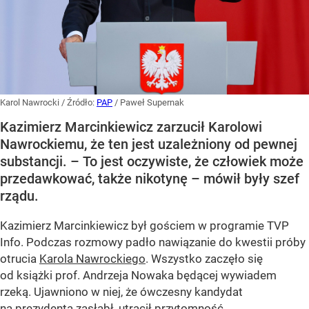
Karol Nawrocki
/ Źródło:
PAP
/
Paweł Supernak
Kazimierz Marcinkiewicz zarzucił Karolowi
Nawrockiemu, że ten jest uzależniony od pewnej
substancji. – To jest oczywiste, że człowiek może
przedawkować, także nikotynę – mówił były szef
rządu.
Kazimierz Marcinkiewicz był gościem w programie TVP
Info. Podczas rozmowy padło nawiązanie do kwestii próby
otrucia
Karola Nawrockiego
. Wszystko zaczęło się
od książki prof. Andrzeja Nowaka będącej wywiadem
rzeką. Ujawniono w niej, że ówczesny kandydat
na prezydenta zasłabł, utracił przytomność