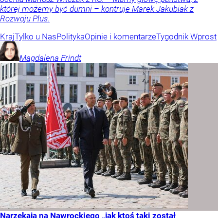
której możemy być dumni – kontruje Marek Jakubiak z
Rozwoju Plus.
Kraj
Tylko u Nas
Polityka
Opinie i komentarze
Tygodnik Wprost
Magdalena
Frindt
Narzekają na Nawrockiego „jak ktoś taki został