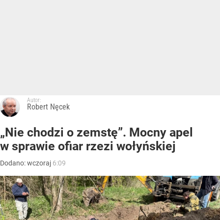
Autor:
Robert Nęcek
„Nie chodzi o zemstę”. Mocny apel
w sprawie ofiar rzezi wołyńskiej
Dodano:
wczoraj
6:09