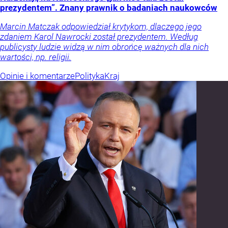
prezydentem”. Znany prawnik o badaniach naukowców
Marcin Matczak odpowiedział krytykom, dlaczego jego
zdaniem Karol Nawrocki został prezydentem. Według
publicysty ludzie widzą w nim obrońcę ważnych dla nich
wartości, np. religii.
Opinie i komentarze
Polityka
Kraj