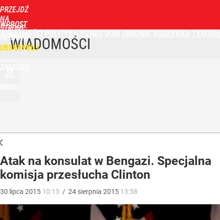
PRZEJDŹ
NA
WPROST
STRONĘ
WIADOMOŚCI
POLITYKA
BIZNES
DOM
ZDROWIE
ROZRYWKA
TYGODN
GŁÓWNĄ
WIADOMOŚCI
UBSKRYBUJ
ZALOGUJ
MENU
Atak na konsulat w Bengazi. Specjalna
komisja przesłucha Clinton
30
lipca
2015
10:13
/
24
sierpnia
2015
13:58