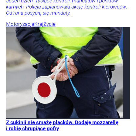
Jeden dzień. Tysiące kontroli, mandatów i punktów
karnych. Policja zaplanowała akcję kontroli kierowców.
Od rana posypią się mandaty.
Motoryzacja
Kraj
Życie
Z cukinii nie smażę placków. Dodaję mozzarellę
i robię chrupiące gofry