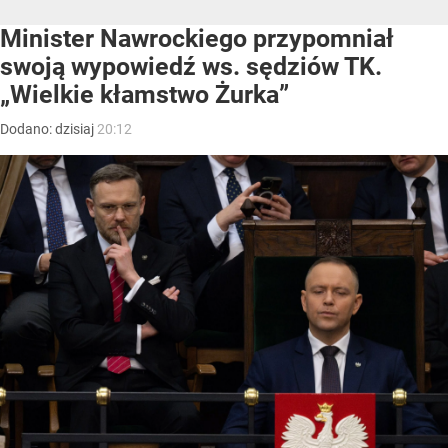
Minister Nawrockiego przypomniał
swoją wypowiedź ws. sędziów TK.
„Wielkie kłamstwo Żurka”
Dodano:
dzisiaj
20:12