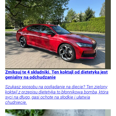
Zmiksuj te 4 składniki. Ten koktajl od dietetyka jest
genialny na odchudzanie
Szukasz sposobu na podjadanie na diecie? Ten zielony
koktajl z przepisu dietetyka to błonnikowa bomba, która
syci na długo, gasi ochotę na słodkie i ułatwia
chudnięcie.