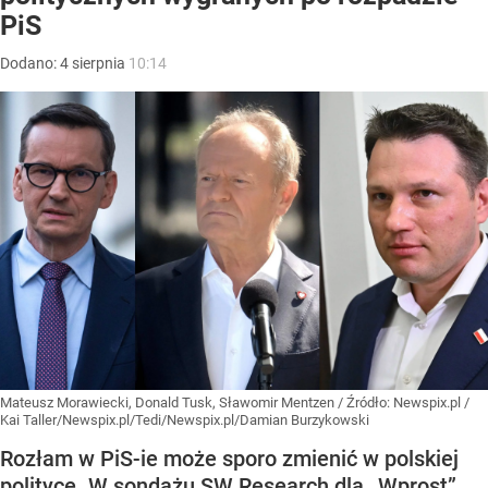
PiS
Dodano:
4
sierpnia
10:14
Mateusz Morawiecki, Donald Tusk, Sławomir Mentzen
/ Źródło:
Newspix.pl
/
Kai Taller/Newspix.pl/Tedi/Newspix.pl/Damian Burzykowski
Rozłam w PiS-ie może sporo zmienić w polskiej
polityce. W sondażu SW Research dla „Wprost”