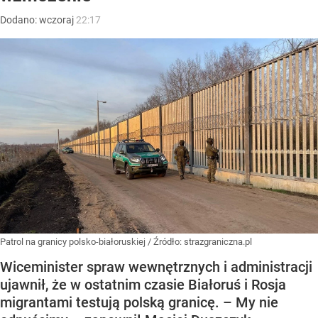
Dodano:
wczoraj
22:17
Patrol na granicy polsko-białoruskiej
/ Źródło:
strazgraniczna.pl
Wiceminister spraw wewnętrznych i administracji
ujawnił, że w ostatnim czasie Białoruś i Rosja
migrantami testują polską granicę. – My nie