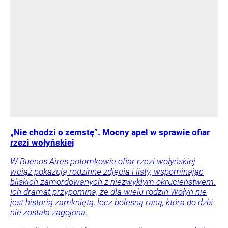
„Nie chodzi o zemstę”. Mocny apel w sprawie ofiar
rzezi wołyńskiej
W Buenos Aires potomkowie ofiar rzezi wołyńskiej
wciąż pokazują rodzinne zdjęcia i listy, wspominając
bliskich zamordowanych z niezwykłym okrucieństwem.
Ich dramat przypomina, że dla wielu rodzin Wołyń nie
jest historią zamkniętą, lecz bolesną raną, która do dziś
nie została zagojona.