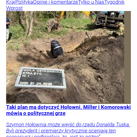
Kraj
Polityka
Opinie i komentarze
Tylko u Nas
Tygodnik
Wprost
Taki plan ma dotyczyć Hołowni. Miller i Komorowski
mówią o politycznej grze
Szymon Hołownia może wejść do rządu Donalda Tuska.
Byli prezydent i premierzy krytycznie oceniają ten
scenariusz i podkreślają, że „jest za późno”.