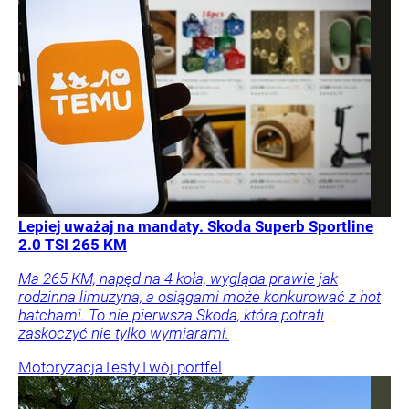
Lepiej uważaj na mandaty. Skoda Superb Sportline
2.0 TSI 265 KM
Ma 265 KM, napęd na 4 koła, wygląda prawie jak
rodzinna limuzyna, a osiągami może konkurować z hot
hatchami. To nie pierwsza Skoda, która potrafi
zaskoczyć nie tylko wymiarami.
Motoryzacja
Testy
Twój portfel