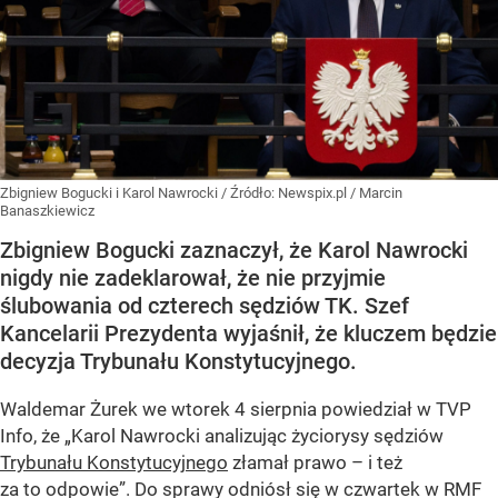
Zbigniew Bogucki i Karol Nawrocki
/ Źródło:
Newspix.pl
/
Marcin
Banaszkiewicz
Zbigniew Bogucki zaznaczył, że Karol Nawrocki
nigdy nie zadeklarował, że nie przyjmie
ślubowania od czterech sędziów TK. Szef
Kancelarii Prezydenta wyjaśnił, że kluczem będzie
decyzja Trybunału Konstytucyjnego.
Waldemar Żurek we wtorek 4 sierpnia powiedział w TVP
Info, że „Karol Nawrocki analizując życiorysy sędziów
Trybunału Konstytucyjnego
złamał prawo – i też
za to odpowie”. Do sprawy odniósł się w czwartek w RMF