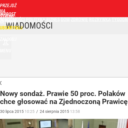
PRZEJDŹ
NA
WPROST
STRONĘ
WIADOMOŚCI
POLITYKA
BIZNES
DOM
ZDROWIE
ROZRYWKA
TYGODN
GŁÓWNĄ
WIADOMOŚCI
UBSKRYBUJ
ZALOGUJ
MENU
Nowy sondaż. Prawie 50 proc. Polaków
chce głosować na Zjednoczoną Prawicę
30
lipca
2015
10:25
/
24
sierpnia
2015
13:58