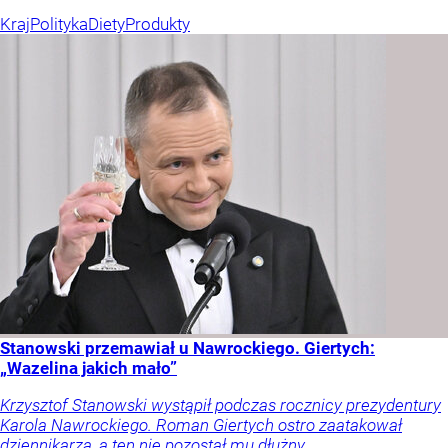
Kraj
Polityka
Diety
Produkty
Stanowski przemawiał u Nawrockiego. Giertych:
„Wazelina jakich mało”
Krzysztof Stanowski wystąpił podczas rocznicy prezydentury
Karola Nawrockiego. Roman Giertych ostro zaatakował
dziennikarza, a ten nie pozostał mu dłużny.