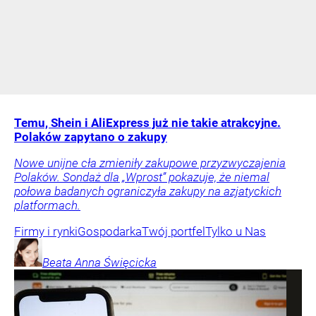
Temu, Shein i AliExpress już nie takie atrakcyjne.
Polaków zapytano o zakupy
Nowe unijne cła zmieniły zakupowe przyzwyczajenia
Polaków. Sondaż dla „Wprost” pokazuje, że niemal
połowa badanych ograniczyła zakupy na azjatyckich
platformach.
Firmy i rynki
Gospodarka
Twój portfel
Tylko u Nas
Beata Anna
Święcicka