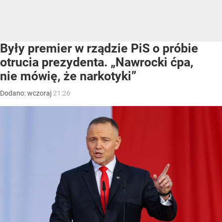
Były premier w rządzie PiS o próbie
otrucia prezydenta. „Nawrocki ćpa,
nie mówię, że narkotyki”
Dodano:
wczoraj
21:26