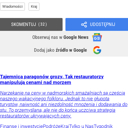
Wiadomości
Kraj
SKOMENTUJ
UDOSTĘPNIJ
32
Obserwuj nas
w
Google News
Dodaj jako
źródło w Google
Tajemnica paragonów grozy. Tak restauratorzy
manipulują cenami nad morzem
Narzekanie na ceny w nadmorskich smażalniach są częścią
naszego wakacyjnego folkloru. Jednak to nie głupota
turystów, naiwność ani niezdolność mnożenia i dodawania do
stu. To przemyślana, ale nie do końca uczciwa strategia
restauratorów ukrywających ceny.
Finanse i inwestycje
Podróże
Kraj
Tylko u Nas
Tygodnik