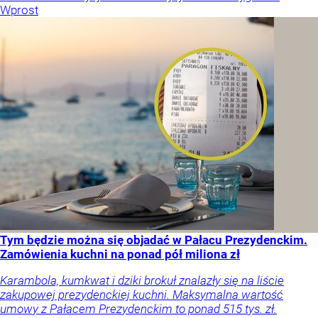
Wprost
Tym będzie można się objadać w Pałacu Prezydenckim.
Zamówienia kuchni na ponad pół miliona zł
Karambola, kumkwat i dziki brokuł znalazły się na liście
zakupowej prezydenckiej kuchni. Maksymalna wartość
umowy z Pałacem Prezydenckim to ponad 515 tys. zł.