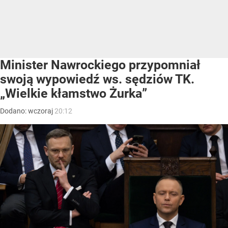
Minister Nawrockiego przypomniał
swoją wypowiedź ws. sędziów TK.
„Wielkie kłamstwo Żurka”
Dodano:
wczoraj
20:12