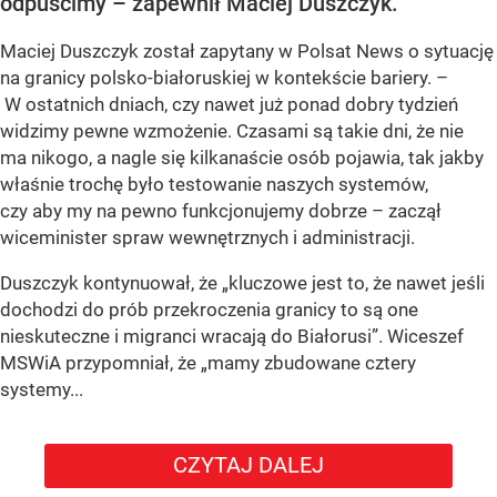
odpuścimy – zapewnił Maciej Duszczyk.
Maciej Duszczyk został zapytany w Polsat News o sytuację
na granicy polsko-białoruskiej w kontekście bariery. –
W ostatnich dniach, czy nawet już ponad dobry tydzień
widzimy pewne wzmożenie. Czasami są takie dni, że nie
ma nikogo, a nagle się kilkanaście osób pojawia, tak jakby
właśnie trochę było testowanie naszych systemów,
czy aby my na pewno funkcjonujemy dobrze – zaczął
wiceminister spraw wewnętrznych i administracji.
Duszczyk kontynuował, że „kluczowe jest to, że nawet jeśli
dochodzi do prób przekroczenia granicy to są one
nieskuteczne i migranci wracają do Białorusi”. Wiceszef
MSWiA przypomniał, że „mamy zbudowane cztery
systemy...
CZYTAJ DALEJ