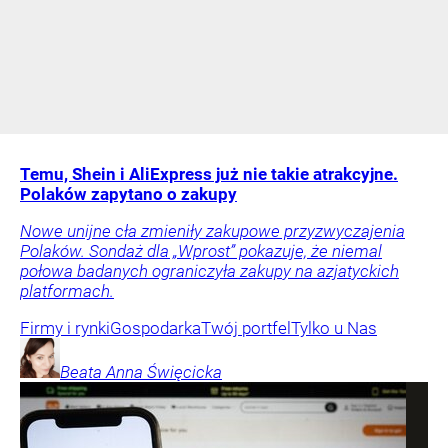
Temu, Shein i AliExpress już nie takie atrakcyjne.
Polaków zapytano o zakupy
Nowe unijne cła zmieniły zakupowe przyzwyczajenia
Polaków. Sondaż dla „Wprost” pokazuje, że niemal
połowa badanych ograniczyła zakupy na azjatyckich
platformach.
Firmy i rynki
Gospodarka
Twój portfel
Tylko u Nas
Beata Anna
Święcicka