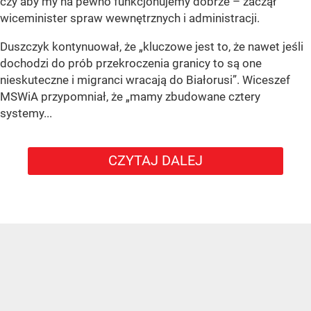
czy aby my na pewno funkcjonujemy dobrze – zaczął
wiceminister spraw wewnętrznych i administracji.
Duszczyk kontynuował, że „kluczowe jest to, że nawet jeśli
dochodzi do prób przekroczenia granicy to są one
nieskuteczne i migranci wracają do Białorusi”. Wiceszef
MSWiA przypomniał, że „mamy zbudowane cztery
systemy...
CZYTAJ DALEJ