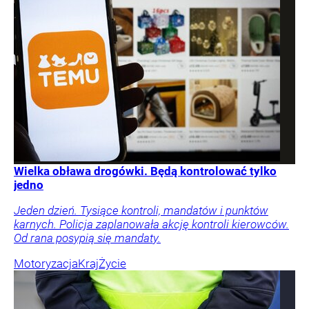
Wielka obława drogówki. Będą kontrolować tylko
jedno
Jeden dzień. Tysiące kontroli, mandatów i punktów
karnych. Policja zaplanowała akcję kontroli kierowców.
Od rana posypią się mandaty.
Motoryzacja
Kraj
Życie