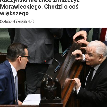
Morawieckiego. Chodzi o coś
większego
Dodano:
4
sierpnia
8:46