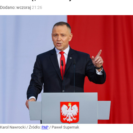
Dodano:
wczoraj
21:26
Karol Nawrocki
/ Źródło:
PAP
/
Paweł Supernak