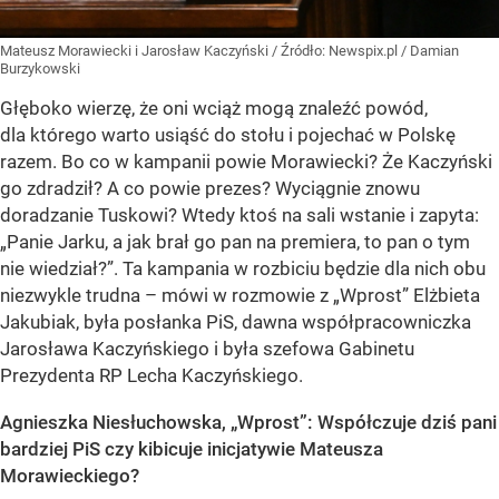
Mateusz Morawiecki i Jarosław Kaczyński
/ Źródło:
Newspix.pl
/
Damian
Burzykowski
Głęboko wierzę, że oni wciąż mogą znaleźć powód,
dla którego warto usiąść do stołu i pojechać w Polskę
razem. Bo co w kampanii powie Morawiecki? Że Kaczyński
go zdradził? A co powie prezes? Wyciągnie znowu
doradzanie Tuskowi? Wtedy ktoś na sali wstanie i zapyta:
„Panie Jarku, a jak brał go pan na premiera, to pan o tym
nie wiedział?”. Ta kampania w rozbiciu będzie dla nich obu
niezwykle trudna – mówi w rozmowie z „Wprost” Elżbieta
Jakubiak, była posłanka PiS, dawna współpracowniczka
Jarosława Kaczyńskiego i była szefowa Gabinetu
Prezydenta RP Lecha Kaczyńskiego.
Agnieszka Niesłuchowska, „Wprost”: Współczuje dziś pani
bardziej PiS czy kibicuje inicjatywie Mateusza
Morawieckiego?