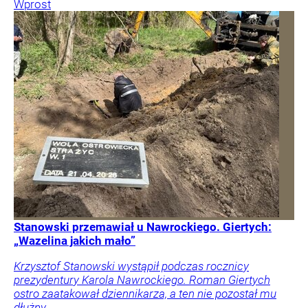
Wprost
Stanowski przemawiał u Nawrockiego. Giertych:
„Wazelina jakich mało”
Krzysztof Stanowski wystąpił podczas rocznicy
prezydentury Karola Nawrockiego. Roman Giertych
ostro zaatakował dziennikarza, a ten nie pozostał mu
dłużny.