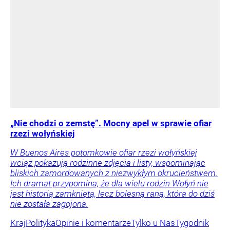
„Nie chodzi o zemstę”. Mocny apel w sprawie ofiar
rzezi wołyńskiej
W Buenos Aires potomkowie ofiar rzezi wołyńskiej
wciąż pokazują rodzinne zdjęcia i listy, wspominając
bliskich zamordowanych z niezwykłym okrucieństwem.
Ich dramat przypomina, że dla wielu rodzin Wołyń nie
jest historią zamkniętą, lecz bolesną raną, która do dziś
nie została zagojona.
Kraj
Polityka
Opinie i komentarze
Tylko u Nas
Tygodnik