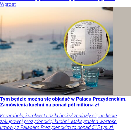
Wprost
Tym będzie można się objadać w Pałacu Prezydenckim.
Zamówienia kuchni na ponad pół miliona zł
Karambola, kumkwat i dziki brokuł znalazły się na liście
zakupowej prezydenckiej kuchni. Maksymalna wartość
umowy z Pałacem Prezydenckim to ponad 515 tys. zł.