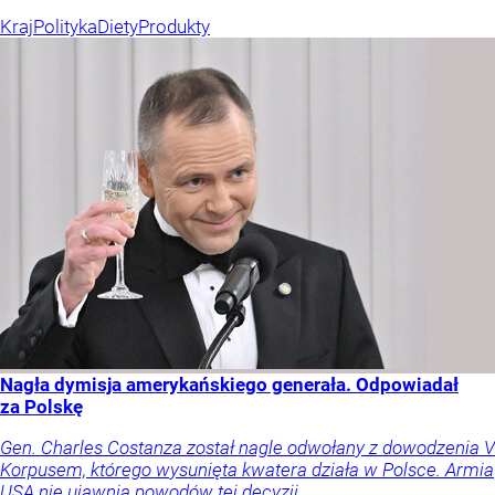
Kraj
Polityka
Diety
Produkty
Nagła dymisja amerykańskiego generała. Odpowiadał
za Polskę
Gen. Charles Costanza został nagle odwołany z dowodzenia V
Korpusem, którego wysunięta kwatera działa w Polsce. Armia
USA nie ujawnia powodów tej decyzji.