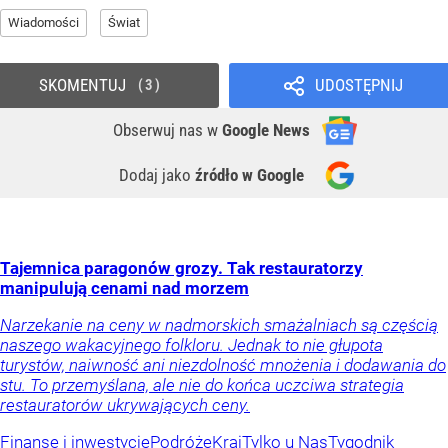
Wiadomości
Świat
SKOMENTUJ
UDOSTĘPNIJ
3
Obserwuj nas
w
Google News
Dodaj jako
źródło w Google
Tajemnica paragonów grozy. Tak restauratorzy
manipulują cenami nad morzem
Narzekanie na ceny w nadmorskich smażalniach są częścią
naszego wakacyjnego folkloru. Jednak to nie głupota
turystów, naiwność ani niezdolność mnożenia i dodawania do
stu. To przemyślana, ale nie do końca uczciwa strategia
restauratorów ukrywających ceny.
Finanse i inwestycje
Podróże
Kraj
Tylko u Nas
Tygodnik