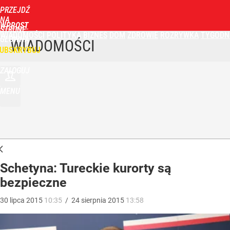
PRZEJDŹ
NA
WPROST
STRONĘ
WIADOMOŚCI
POLITYKA
BIZNES
DOM
ZDROWIE
ROZRYWKA
TYGODN
GŁÓWNĄ
WIADOMOŚCI
UBSKRYBUJ
ZALOGUJ
MENU
Schetyna: Tureckie kurorty są
bezpieczne
30
lipca
2015
10:35
/
24
sierpnia
2015
13:58