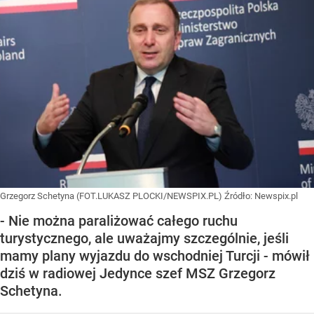
Grzegorz Schetyna (FOT.LUKASZ PLOCKI/NEWSPIX.PL)
Źródło:
Newspix.pl
- Nie można paraliżować całego ruchu
turystycznego, ale uważajmy szczególnie, jeśli
mamy plany wyjazdu do wschodniej Turcji - mówił
dziś w radiowej Jedynce szef MSZ Grzegorz
Schetyna.