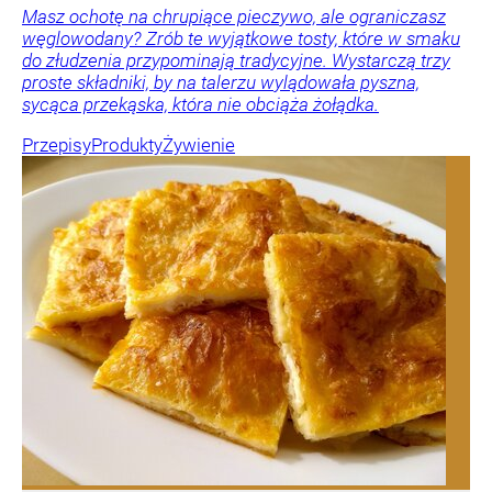
Masz ochotę na chrupiące pieczywo, ale ograniczasz
węglowodany? Zrób te wyjątkowe tosty, które w smaku
do złudzenia przypominają tradycyjne. Wystarczą trzy
proste składniki, by na talerzu wylądowała pyszna,
sycąca przekąska, która nie obciąża żołądka.
Przepisy
Produkty
Żywienie