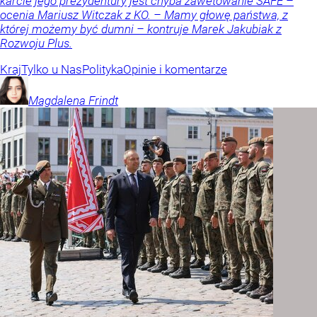
karcie jego prezydentury jest chyba zawetowanie SAFE –
ocenia Mariusz Witczak z KO. – Mamy głowę państwa, z
której możemy być dumni – kontruje Marek Jakubiak z
Rozwoju Plus.
Kraj
Tylko u Nas
Polityka
Opinie i komentarze
Magdalena
Frindt