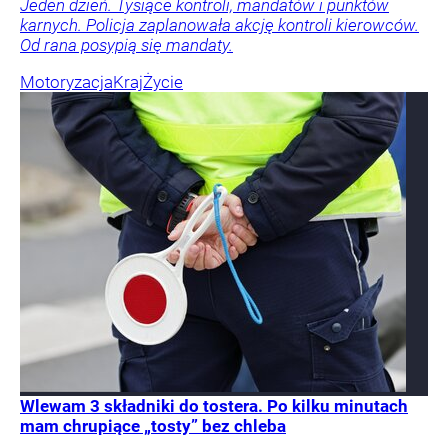
Jeden dzień. Tysiące kontroli, mandatów i punktów
karnych. Policja zaplanowała akcję kontroli kierowców.
Od rana posypią się mandaty.
Motoryzacja
Kraj
Życie
Wlewam 3 składniki do tostera. Po kilku minutach
mam chrupiące „tosty” bez chleba