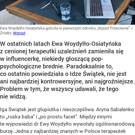
Ewa Woydyłło-Osiatyńska gościła w pierwszym odcinku „Wpost Przeciwnie”
/
Źródło:
Wprost
W ostatnich latach Ewa Woydyłło-Osiatyńska
z cenionej terapeutki uzależnień zamieniła się
w influencerkę, niekiedy głoszącą pop-
psychologiczne brednie. Paradoksalnie to,
co ostatnio powiedziała o Idze Świątek, nie jest
ani najbardziej kontrowersyjne, ani najgroźniejsze.
Problem w tym, że wszyscy udawali, że tego
nie widzą.
Iga Świątek jest głupiutka i nieszczęśliwa. Aryna Sabalenko
to „ruska baba” i „po prostu facet”. Między innymi
te wypowiedzi dr Ewy Woydyłło wywołały ogólnonarodową
burzę. Jedna z najbardziej znanych w Polsce terapeutek