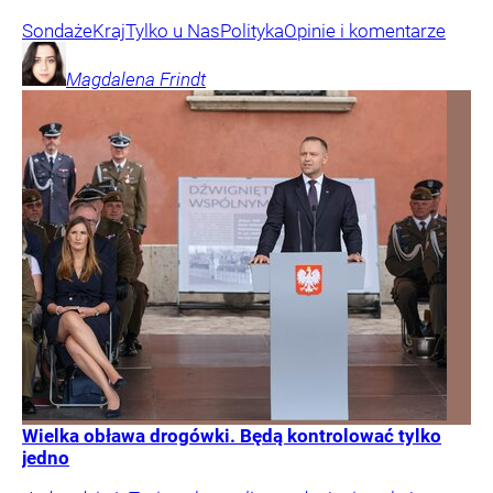
Sondaże
Kraj
Tylko u Nas
Polityka
Opinie i komentarze
Magdalena
Frindt
Wielka obława drogówki. Będą kontrolować tylko
jedno