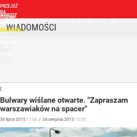
PRZEJDŹ
NA
WPROST
STRONĘ
WIADOMOŚCI
POLITYKA
BIZNES
DOM
ZDROWIE
ROZRYWKA
TYGODN
GŁÓWNĄ
WIADOMOŚCI
UBSKRYBUJ
ZALOGUJ
MENU
Bulwary wiślane otwarte. "Zapraszam
warszawiaków na spacer"
30
lipca
2015
17:08
/
24
sierpnia
2015
13:58