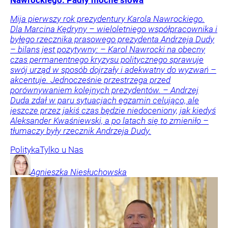
Nawrockiego. Padły mocne słowa
Mija pierwszy rok prezydentury Karola Nawrockiego.
Dla Marcina Kędryny – wieloletniego współpracownika i
byłego rzecznika prasowego prezydenta Andrzeja Dudy
– bilans jest pozytywny: – Karol Nawrocki na obecny
czas permanentnego kryzysu politycznego sprawuje
swój urząd w sposób dojrzały i adekwatny do wyzwań –
akcentuje. Jednocześnie przestrzega przed
porównywaniem kolejnych prezydentów. – Andrzej
Duda zdał w paru sytuacjach egzamin celująco, ale
jeszcze przez jakiś czas będzie niedoceniony, jak kiedyś
Aleksander Kwaśniewski, a po latach się to zmieniło –
tłumaczy były rzecznik Andrzeja Dudy.
Polityka
Tylko u Nas
Agnieszka
Niesłuchowska