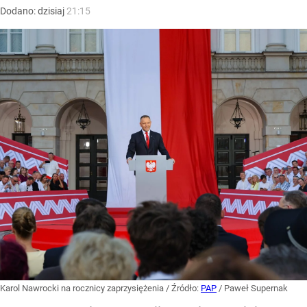
Dodano:
dzisiaj
21:15
Karol Nawrocki na rocznicy zaprzysiężenia
/ Źródło:
PAP
/
Paweł Supernak