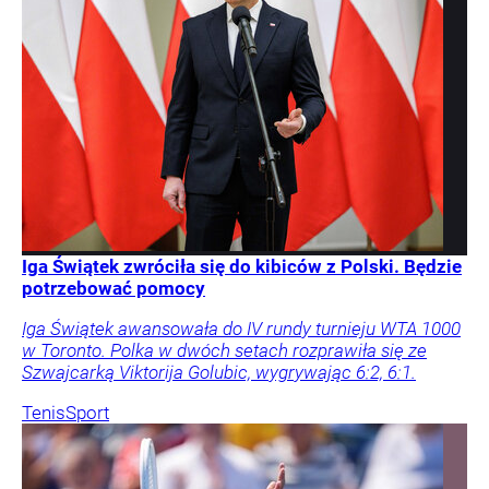
Iga Świątek zwróciła się do kibiców z Polski. Będzie
potrzebować pomocy
Iga Świątek awansowała do IV rundy turnieju WTA 1000
w Toronto. Polka w dwóch setach rozprawiła się ze
Szwajcarką Viktorija Golubic, wygrywając 6:2, 6:1.
Tenis
Sport