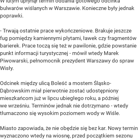
W lutym upłynął termin oddania gotowego odcinka
bulwarów wiślanych w Warszawie. Konieczne były jednak
poprawki.
- Trwają ostatnie prace wykończeniowe. Brakuje jeszcze
fug pomiędzy kamiennymi płytami, ławek czy fragmentów
barierek. Prace toczą się też w pawilonie, gdzie powstanie
punkt informacji turystycznej - mówił wtedy Marek
Piwowarski, pełnomocnik prezydent Warszawy do spraw
Wisły.
Odcinek między ulicą Boleść a mostem Śląsko-
Dąbrowskim miał pierwotnie zostać udostępniony
mieszkańcom już w lipcu ubiegłego roku, a później
we wrześniu. Terminów jednak nie dotrzymano - wtedy
tłumaczono się wysokim poziomem wody w Wiśle.
Miasto zapowiada, że nie obędzie się bez kar. Nowy termin
wyznaczono wtedy na wiosnę, przed początkiem sezonu