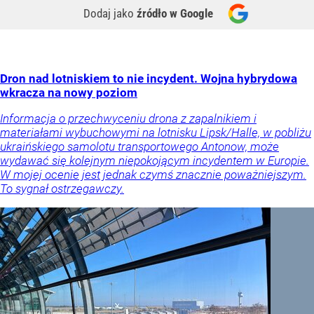
Dodaj jako
źródło w Google
Dron nad lotniskiem to nie incydent. Wojna hybrydowa
wkracza na nowy poziom
Informacja o przechwyceniu drona z zapalnikiem i
materiałami wybuchowymi na lotnisku Lipsk/Halle, w pobliżu
ukraińskiego samolotu transportowego Antonow, może
wydawać się kolejnym niepokojącym incydentem w Europie.
W mojej ocenie jest jednak czymś znacznie poważniejszym.
To sygnał ostrzegawczy.