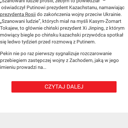
„Szanowani ludzie prosili, żebym to powiedział” –
oświadczył Putinowi prezydent Kazachstanu, namawiając
prezydenta Rosji
do zakończenia wojny przeciw Ukrainie.
„Szanowani ludzie”, których miał na myśli Kasym-Żomart
Tokajew, to głównie chiński prezydent Xi Jinping, z którym
mówiący biegle po chińsku kazachski przywódca spotkał
się ledwo tydzień przed rozmową z Putinem.
Pekin nie po raz pierwszy sygnalizuje rozczarowanie
przebiegiem zastępczej wojny z Zachodem, jaką w jego
imieniu prowadzi na...
CZYTAJ DALEJ