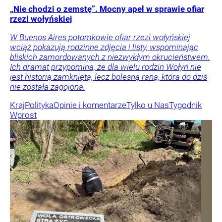
„Nie chodzi o zemstę”. Mocny apel w sprawie ofiar
rzezi wołyńskiej
W Buenos Aires potomkowie ofiar rzezi wołyńskiej
wciąż pokazują rodzinne zdjęcia i listy, wspominając
bliskich zamordowanych z niezwykłym okrucieństwem.
Ich dramat przypomina, że dla wielu rodzin Wołyń nie
jest historią zamkniętą, lecz bolesną raną, która do dziś
nie została zagojona.
Kraj
Polityka
Opinie i komentarze
Tylko u Nas
Tygodnik
Wprost