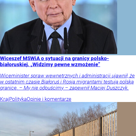
Wiceszef MSWiA o sytuacji na granicy polsko-
białoruskiej. „Widzimy pewne wzmożenie”
Wiceminister spraw wewnętrznych i administracji ujawnił, że
w ostatnim czasie Białoruś i Rosja migrantami testują polską
granicę. – My nie odpuścimy – zapewnił Maciej Duszczyk.
Kraj
Polityka
Opinie i komentarze