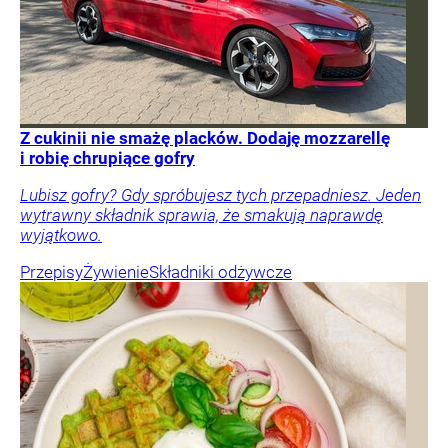
Z cukinii nie smażę placków. Dodaję mozzarellę
i robię chrupiące gofry
Lubisz gofry? Gdy spróbujesz tych przepadniesz. Jeden
wytrawny składnik sprawia, że smakują naprawdę
wyjątkowo.
Przepisy
Żywienie
Składniki odżywcze