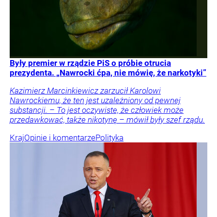
Były premier w rządzie PiS o próbie otrucia
prezydenta. „Nawrocki ćpa, nie mówię, że narkotyki”
Kazimierz Marcinkiewicz zarzucił Karolowi
Nawrockiemu, że ten jest uzależniony od pewnej
substancji. – To jest oczywiste, że człowiek może
przedawkować, także nikotynę – mówił były szef rządu.
Kraj
Opinie i komentarze
Polityka