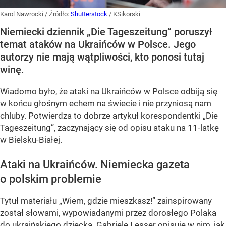
Karol Nawrocki
/ Źródło:
Shutterstock
/
KSikorski
Niemiecki dziennik „Die Tageszeitung” poruszył
temat ataków na Ukraińców w Polsce. Jego
autorzy nie mają wątpliwości, kto ponosi tutaj
winę.
Wiadomo było, że ataki na Ukraińców w Polsce odbiją się
w końcu głośnym echem na świecie i nie przyniosą nam
chluby. Potwierdza to dobrze artykuł korespondentki „Die
Tageszeitung”, zaczynający się od opisu ataku na 11-latkę
w Bielsku-Białej.
Ataki na Ukraińców. Niemiecka gazeta
o polskim problemie
Tytuł materiału „Wiem, gdzie mieszkasz!” zainspirowany
został słowami, wypowiadanymi przez dorosłego Polaka
do ukraińskiego dziecka. Gabriele Lesser opisuje w nim, jak