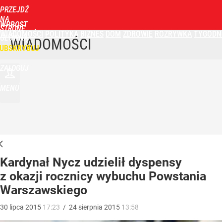
PRZEJDŹ
NA
WPROST
STRONĘ
WIADOMOŚCI
POLITYKA
BIZNES
DOM
ZDROWIE
ROZRYWKA
TYGODN
GŁÓWNĄ
WIADOMOŚCI
UBSKRYBUJ
ZALOGUJ
MENU
Kardynał Nycz udzielił dyspensy
z okazji rocznicy wybuchu Powstania
Warszawskiego
30
lipca
2015
17:23
/
24
sierpnia
2015
13:58