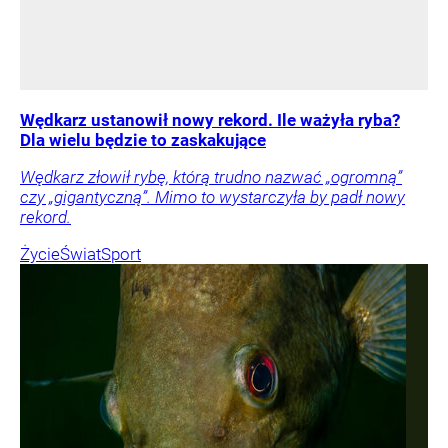
Wędkarz ustanowił nowy rekord. Ile ważyła ryba?
Dla wielu będzie to zaskakujące
Wędkarz złowił rybę, którą trudno nazwać „ogromną”
czy „gigantyczną”. Mimo to wystarczyła by padł nowy
rekord.
Życie
Świat
Sport