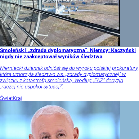
Smoleńsk i „zdrada dyplomatyczna”. Niemcy: Kaczyński
nigdy nie zaakceptował wyników śledztwa
Niemiecki dziennik odniósł się do wyroku polskiej prokuratury,
która umorzyła śledztwo ws. „zdrady dyplomatycznej” w
związku z katastrofą smoleńską. Według „FAZ” decyzja
„raczej nie uspokoi sytuacji”.
Świat
Kraj