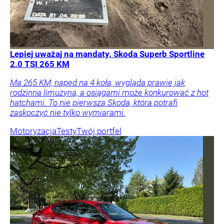
Lepiej uważaj na mandaty. Skoda Superb Sportline
2.0 TSI 265 KM
Ma 265 KM, napęd na 4 koła, wygląda prawie jak
rodzinna limuzyna, a osiągami może konkurować z hot
hatchami. To nie pierwsza Skoda, która potrafi
zaskoczyć nie tylko wymiarami.
Motoryzacja
Testy
Twój portfel