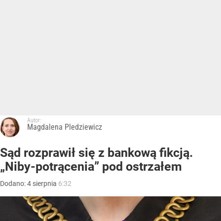
Autor:
Magdalena Pledziewicz
Sąd rozprawił się z bankową fikcją.
„Niby-potrącenia” pod ostrzałem
Dodano:
4
sierpnia
6:32