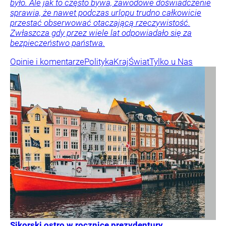
było. Ale jak to często bywa, zawodowe doświadczenie
sprawia, że nawet podczas urlopu trudno całkowicie
przestać obserwować otaczającą rzeczywistość.
Zwłaszcza gdy przez wiele lat odpowiadało się za
bezpieczeństwo państwa.
Opinie i komentarze
Polityka
Kraj
Świat
Tylko u Nas
Sikorski ostro w rocznicę prezydentury