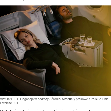
Vistula x LOT: Elegancja w podróży
/ Źródło:
Materiały prasowe
/
Polskie Linie
Lotnicze LOT