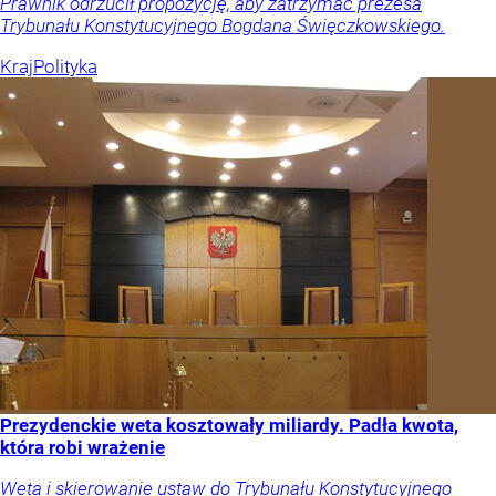
Prawnik odrzucił propozycję, aby zatrzymać prezesa
Trybunału Konstytucyjnego Bogdana Święczkowskiego.
Kraj
Polityka
Prezydenckie weta kosztowały miliardy. Padła kwota,
która robi wrażenie
Weta i skierowanie ustaw do Trybunału Konstytucyjnego