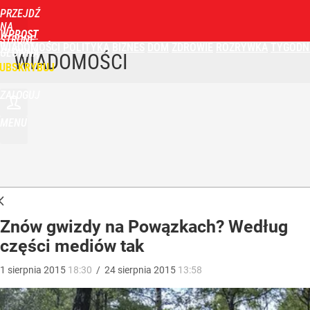
PRZEJDŹ
NA
WPROST
STRONĘ
WIADOMOŚCI
POLITYKA
BIZNES
DOM
ZDROWIE
ROZRYWKA
TYGODN
GŁÓWNĄ
WIADOMOŚCI
UBSKRYBUJ
ZALOGUJ
MENU
Znów gwizdy na Powązkach? Według
części mediów tak
1
sierpnia
2015
18:30
/
24
sierpnia
2015
13:58