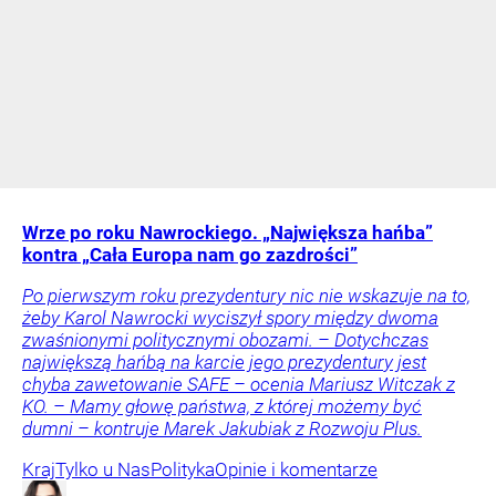
Wrze po roku Nawrockiego. „Największa hańba”
kontra „Cała Europa nam go zazdrości”
Po pierwszym roku prezydentury nic nie wskazuje na to,
żeby Karol Nawrocki wyciszył spory między dwoma
zwaśnionymi politycznymi obozami. – Dotychczas
największą hańbą na karcie jego prezydentury jest
chyba zawetowanie SAFE – ocenia Mariusz Witczak z
KO. – Mamy głowę państwa, z której możemy być
dumni – kontruje Marek Jakubiak z Rozwoju Plus.
Kraj
Tylko u Nas
Polityka
Opinie i komentarze