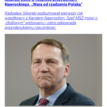
Nawrockiego. „Wara od rządzenia Polską”
Radosław Sikorski podsumował pierwszy rok
współpracy z Karolem Nawrockim. Szef MSZ mówi o
„złośliwym” wetowaniu i ostro odpowiada
prezydenckiemu rzecznikowi.