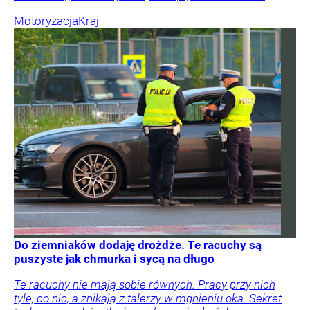
Motoryzacja
Kraj
Do ziemniaków dodaję drożdże. Te racuchy są
puszyste jak chmurka i sycą na długo
Te racuchy nie mają sobie równych. Pracy przy nich
tyle, co nic, a znikają z talerzy w mgnieniu oka. Sekret