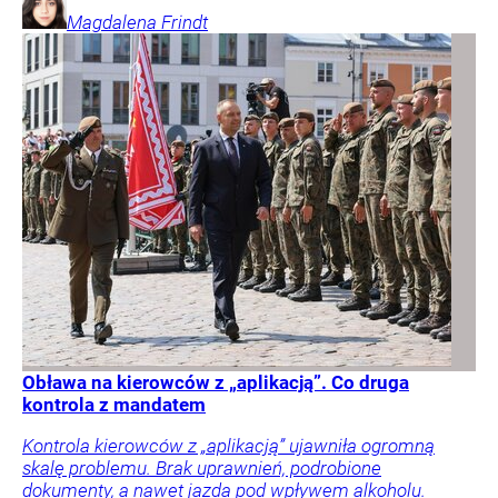
Magdalena
Frindt
Obława na kierowców z „aplikacją”. Co druga
kontrola z mandatem
Kontrola kierowców z „aplikacją” ujawniła ogromną
skalę problemu. Brak uprawnień, podrobione
dokumenty, a nawet jazda pod wpływem alkoholu.