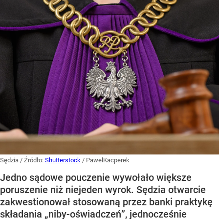
Sędzia
/ Źródło:
Shutterstock
/
PawelKacperek
Jedno sądowe pouczenie wywołało większe
poruszenie niż niejeden wyrok. Sędzia otwarcie
zakwestionował stosowaną przez banki praktykę
składania „niby-oświadczeń”, jednocześnie