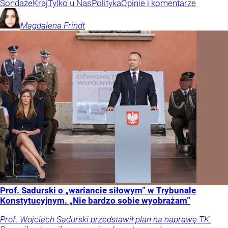
Sondaże
Kraj
Tylko u Nas
Polityka
Opinie i komentarze
Magdalena
Frindt
Prof. Sadurski o „wariancie siłowym” w Trybunale
Konstytucyjnym. „Nie bardzo sobie wyobrażam”
Prof. Wojciech Sadurski przedstawił plan na naprawę TK.