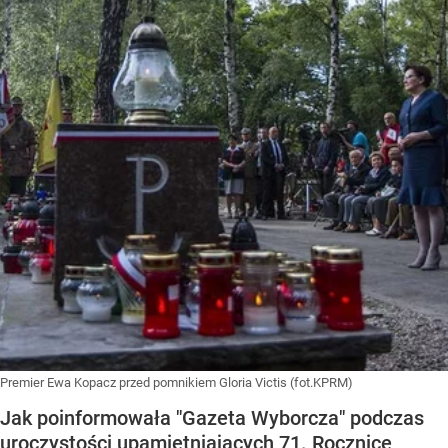
Premier Ewa Kopacz przed pomnikiem Gloria Victis (fot.KPRM)
Jak poinformowała "Gazeta Wyborcza" podczas
uroczystości upamiętniających 71. Rocznicę