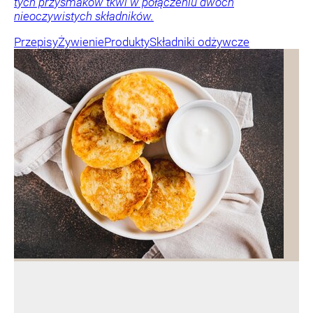
tych przysmaków tkwi w połączeniu dwóch
nieoczywistych składników.
Przepisy
Żywienie
Produkty
Składniki odżywcze