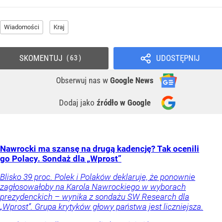
Wiadomości
Kraj
SKOMENTUJ
UDOSTĘPNIJ
63
Obserwuj nas
w
Google News
Dodaj jako
źródło w Google
Nawrocki ma szansę na drugą kadencję? Tak ocenili
go Polacy. Sondaż dla „Wprost”
Blisko 39 proc. Polek i Polaków deklaruje, że ponownie
zagłosowałoby na Karola Nawrockiego w wyborach
prezydenckich – wynika z sondażu SW Research dla
„Wprost”. Grupa krytyków głowy państwa jest liczniejsza.