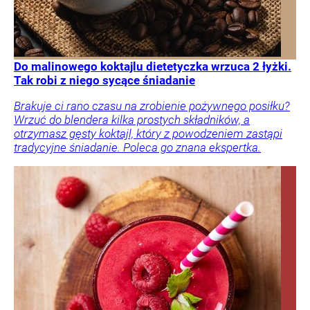
Do malinowego koktajlu dietetyczka wrzuca 2 łyżki.
Tak robi z niego sycące śniadanie
Brakuje ci rano czasu na zrobienie pożywnego posiłku?
Wrzuć do blendera kilka prostych składników, a
otrzymasz gęsty koktajl, który z powodzeniem zastąpi
tradycyjne śniadanie. Poleca go znana ekspertka.