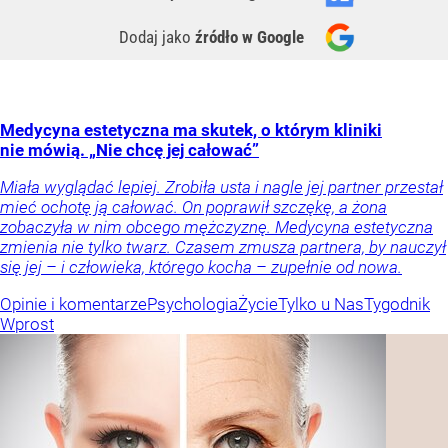
Dodaj jako
źródło w Google
Medycyna estetyczna ma skutek, o którym kliniki
nie mówią. „Nie chcę jej całować”
Miała wyglądać lepiej. Zrobiła usta i nagle jej partner przestał
mieć ochotę ją całować. On poprawił szczękę, a żona
zobaczyła w nim obcego mężczyznę. Medycyna estetyczna
zmienia nie tylko twarz. Czasem zmusza partnera, by nauczył
się jej – i człowieka, którego kocha – zupełnie od nowa.
Opinie i komentarze
Psychologia
Życie
Tylko u Nas
Tygodnik
Wprost