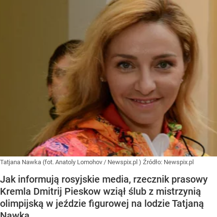
Tatjana Nawka (fot. Anatoly Lomohov / Newspix.pl )
Źródło:
Newspix.pl
Jak informują rosyjskie media, rzecznik prasowy
Kremla Dmitrij Pieskow wziął ślub z mistrzynią
olimpijską w jeździe figurowej na lodzie Tatjaną
Nawką.