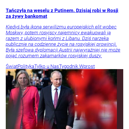
Tańczyła na weselu z Putinem. Dzisiaj robi w Rosji
za żywy bankomat
Kiedyś była ikoną serwilizmu europejskich elit wobec
Moskwy, potem rosyjscy najemnicy ewakuowali ją
razem z ulubionymi końmi z Libanu. Dziś narzeka
publicznie na codzienne życie na rosyjskiej prowincji.
Była szefowa dyplomacji Austrii najwyraźniej nie może
pojąć rozumem zakamarków rosyjskiej duszy.
Świat
Polityka
Tylko u Nas
Tygodnik Wprost