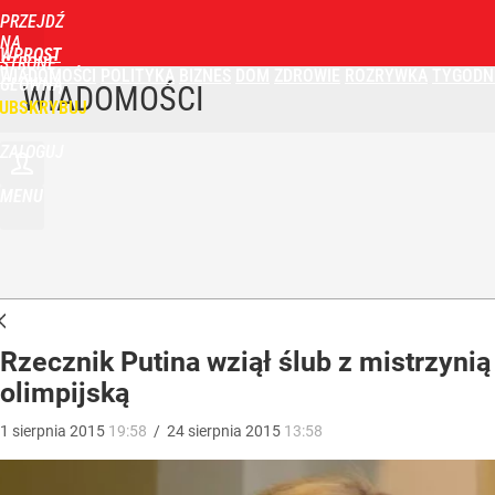
PRZEJDŹ
NA
WPROST
STRONĘ
WIADOMOŚCI
POLITYKA
BIZNES
DOM
ZDROWIE
ROZRYWKA
TYGODN
GŁÓWNĄ
WIADOMOŚCI
UBSKRYBUJ
ZALOGUJ
MENU
Rzecznik Putina wziął ślub z mistrzynią
olimpijską
1
sierpnia
2015
19:58
/
24
sierpnia
2015
13:58