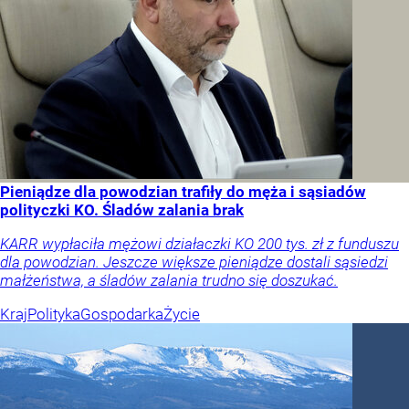
Pieniądze dla powodzian trafiły do męża i sąsiadów
polityczki KO. Śladów zalania brak
KARR wypłaciła mężowi działaczki KO 200 tys. zł z funduszu
dla powodzian. Jeszcze większe pieniądze dostali sąsiedzi
małżeństwa, a śladów zalania trudno się doszukać.
Kraj
Polityka
Gospodarka
Życie