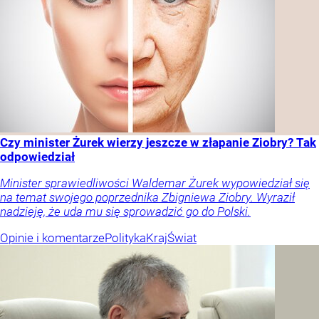
Czy minister Żurek wierzy jeszcze w złapanie Ziobry? Tak
odpowiedział
Minister sprawiedliwości Waldemar Żurek wypowiedział się
na temat swojego poprzednika Zbigniewa Ziobry. Wyraził
nadzieję, że uda mu się sprowadzić go do Polski.
Opinie i komentarze
Polityka
Kraj
Świat