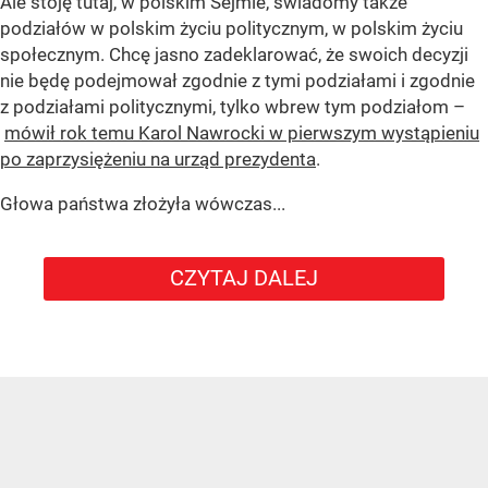
Ale stoję tutaj, w polskim Sejmie, świadomy także
podziałów w polskim życiu politycznym, w polskim życiu
społecznym. Chcę jasno zadeklarować, że swoich decyzji
nie będę podejmował zgodnie z tymi podziałami i zgodnie
z podziałami politycznymi, tylko wbrew tym podziałom –
mówił rok temu Karol Nawrocki w pierwszym wystąpieniu
po zaprzysiężeniu na urząd prezydenta
.
Głowa państwa złożyła wówczas...
CZYTAJ DALEJ