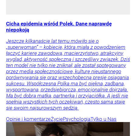
Cicha epidemia wśród Polek. Dane naprawdę
niepokoją
Jeszcze kilkanaście lat temu mówiło się o
„superwoman” – kobiecie, która miała z powodzeniem
łączyć karierę zawodową, macierzyństwo, atrakcyjny
wygląd, aktywność społeczną i szczęśliwy związek. Dziś
ten model nie tylko nie zniknął, ale został spotęgowany
przez media społecznościowe, kulturę nieustannego
porównywania się oraz wszechobecną presję osiągania
sukcesu. Współczesna Polka ma być piękna, zadbana,
wysportowana, przedsiębiorcza, emocjonalnie dojrzała.
Ma być dobrą matką, partnerką i przyjaciółką. A jeśli nie
spełnia wszystkich tych oczekiwań, często sama staje
się swoim najsurowszym sędzią.
Opinie i komentarze
Życie
Psychologia
Tylko u Nas