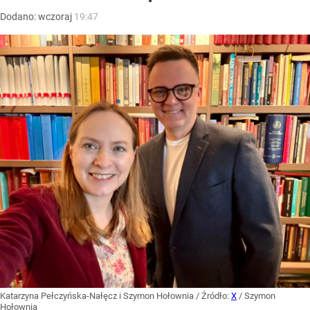
Dodano:
wczoraj
19:47
Katarzyna Pełczyńska-Nałęcz i Szymon Hołownia
/ Źródło:
X
/
Szymon
Hołownia