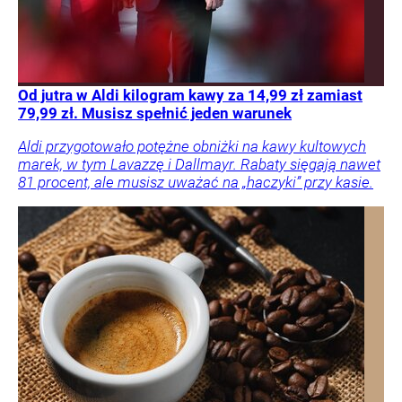
Od jutra w Aldi kilogram kawy za 14,99 zł zamiast
79,99 zł. Musisz spełnić jeden warunek
Aldi przygotowało potężne obniżki na kawy kultowych
marek, w tym Lavazzę i Dallmayr. Rabaty sięgają nawet
81 procent, ale musisz uważać na „haczyki” przy kasie.