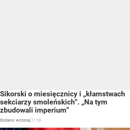
Sikorski o miesięcznicy i „kłamstwach
sekciarzy smoleńskich”. „Na tym
zbudowali imperium”
Dodano:
wczoraj
21:58