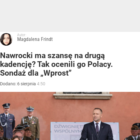
Autor:
Magdalena Frindt
Nawrocki ma szansę na drugą
kadencję? Tak ocenili go Polacy.
Sondaż dla „Wprost”
Dodano:
6
sierpnia
4:50