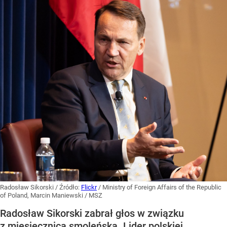
Radosław Sikorski
/ Źródło:
Flickr
/
Ministry of Foreign Affairs of the Republic
of Poland, Marcin Maniewski / MSZ
Radosław Sikorski zabrał głos w związku
z miesięcznicą smoleńską. Lider polskiej