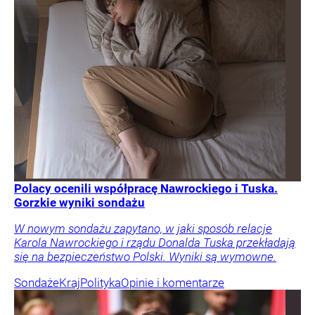
Polacy ocenili współpracę Nawrockiego i Tuska.
Gorzkie wyniki sondażu
W nowym sondażu zapytano, w jaki sposób relacje
Karola Nawrockiego i rządu Donalda Tuska przekładają
się na bezpieczeństwo Polski. Wyniki są wymowne.
Sondaże
Kraj
Polityka
Opinie i komentarze