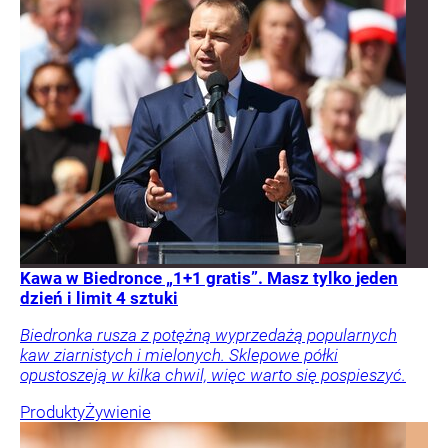
Kawa w Biedronce „1+1 gratis”. Masz tylko jeden
dzień i limit 4 sztuki
Biedronka rusza z potężną wyprzedażą popularnych
kaw ziarnistych i mielonych. Sklepowe półki
opustoszeją w kilka chwil, więc warto się pospieszyć.
Produkty
Żywienie