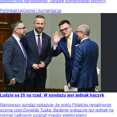
dziedzictwa narodowego. Sprawę komentowali politycy.
Polityka
Kraj
Opinie i komentarze
Ludzie są źli na rząd. W sondażu jest jednak haczyk
Najnowszy sondaż pokazuje, że wielu Polaków negatywnie
ocenia rząd Donalda Tuska. Badanie wskazuje też jednak na
niemal całkowity podział między elektoratami.