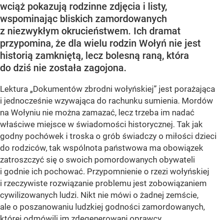
wciąż pokazują rodzinne zdjęcia i listy,
wspominając bliskich zamordowanych
z niezwykłym okrucieństwem. Ich dramat
przypomina, że dla wielu rodzin Wołyń nie jest
historią zamkniętą, lecz bolesną raną, która
do dziś nie została zagojona.
Lektura „Dokumentów zbrodni wołyńskiej” jest porażająca
i jednocześnie wzywająca do rachunku sumienia. Mordów
na Wołyniu nie można zamazać, lecz trzeba im nadać
właściwe miejsce w świadomości historycznej. Tak jak
godny pochówek i troska o grób świadczy o miłości dzieci
do rodziców, tak wspólnota państwowa ma obowiązek
zatroszczyć się o swoich pomordowanych obywateli
i godnie ich pochować. Przypomnienie o rzezi wołyńskiej
i rzeczywiste rozwiązanie problemu jest zobowiązaniem
cywilizowanych ludzi. Nikt nie mówi o żadnej zemście,
ale o poszanowaniu ludzkiej godności zamordowanych,
której odmówili im zdegenerowani oprawcy.