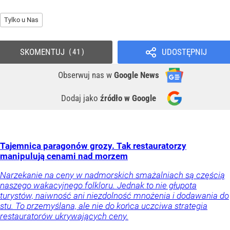
Tylko u Nas
SKOMENTUJ
UDOSTĘPNIJ
41
Obserwuj nas
w
Google News
Dodaj jako
źródło w Google
Tajemnica paragonów grozy. Tak restauratorzy
manipulują cenami nad morzem
Narzekanie na ceny w nadmorskich smażalniach są częścią
naszego wakacyjnego folkloru. Jednak to nie głupota
turystów, naiwność ani niezdolność mnożenia i dodawania do
stu. To przemyślana, ale nie do końca uczciwa strategia
restauratorów ukrywających ceny.