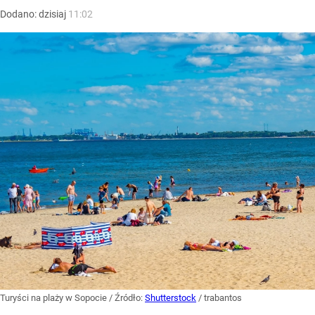
Dodano:
dzisiaj
11:02
Turyści na plaży w Sopocie
/ Źródło:
Shutterstock
/
trabantos