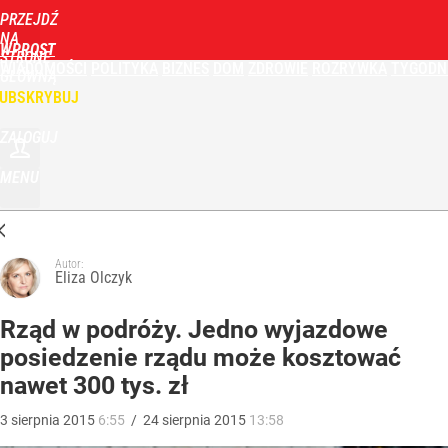
PRZEJDŹ
NA
WPROST
STRONĘ
WIADOMOŚCI
POLITYKA
BIZNES
DOM
ZDROWIE
ROZRYWKA
TYGODN
GŁÓWNĄ
UBSKRYBUJ
ZALOGUJ
MENU
Autor:
Eliza Olczyk
Rząd w podróży. Jedno wyjazdowe
posiedzenie rządu może kosztować
nawet 300 tys. zł
3
sierpnia
2015
6:55
/
24
sierpnia
2015
13:58