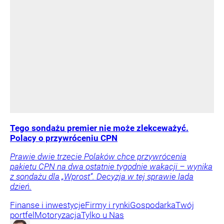
Tego sondażu premier nie może zlekceważyć.
Polacy o przywróceniu CPN
Prawie dwie trzecie Polaków chce przywrócenia
pakietu CPN na dwa ostatnie tygodnie wakacji – wynika
z sondażu dla „Wprost”. Decyzja w tej sprawie lada
dzień.
Finanse i inwestycje
Firmy i rynki
Gospodarka
Twój
portfel
Motoryzacja
Tylko u Nas