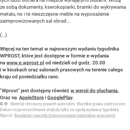
tych ludzi dociera na miejsce wynajętymi busami. Wożą
ze sobą dokumenty, kserokopiarki, bramki do wykrywania
metalu, no i te nieszczęsne meble na wyposażenie
zaimprowizowanych sal obrad...
(...)
Więcej na ten temat w najnowszym
wydaniu tygodnika
WPROST,
które jest dostępne
w formie e-wydania
na
www.e.wprost.pl
od niedzieli od godz. 20.00
i w kioskach oraz salonach prasowych na terenie całego
kraju od poniedziałku rano.
"Wprost" jest dostępny również
w wersji do słuchania.
Oraz na
AppleStore
i
GooglePlay
.
© ℗
Materiał chroniony prawem autorskim. Wszelkie prawa zastrzeżone.
Dalsze rozpowszechnianie artykułu tylko za zgodą wydawcy tygodnika
Wprost.
Regulamin i warunki licencjonowania materiałów prasowych
.