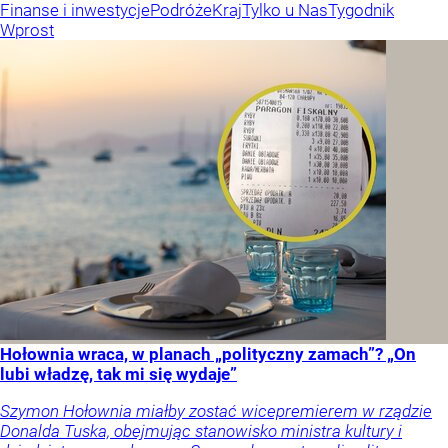
Finanse i inwestycje
Podróże
Kraj
Tylko u Nas
Tygodnik
Wprost
Hołownia wraca, w planach „polityczny zamach”? „On
lubi władzę, tak mi się wydaje”
Szymon Hołownia miałby zostać wicepremierem w rządzie
Donalda Tuska, obejmując stanowisko ministra kultury i