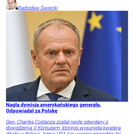
Radosław
Święcki
Nagła dymisja amerykańskiego generała.
Odpowiadał za Polskę
Gen. Charles Costanza został nagle odwołany z
dowodzenia V Korpusem, którego wysunięta kwatera
działa w Polsce. Armia USA nie ujawnia powodów tej