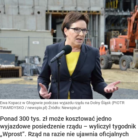
Ewa Kopacz w Głogowie podczas wyjazdu rządu na Dolny Śląsk (PIOTR
TWARDYSKO / newspix.pl)
Źródło:
Newspix.pl
Ponad 300 tys. zł może kosztować jedno
wyjazdowe posiedzenie rządu – wyliczył tygodnik
„Wprost”. Rząd na razie nie ujawnia oficjalnych