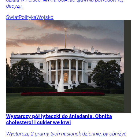
decyzji.
Świat
Polityka
Wojsko
Wystarczy pół łyżeczki do śniadania. Obniża
cholesterol i cukier we krwi
Wystarczą 2 gramy tych nasionek dziennie, by obniżyć