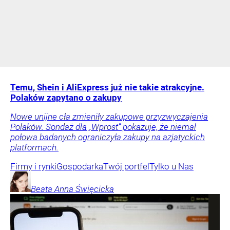
Temu, Shein i AliExpress już nie takie atrakcyjne.
Polaków zapytano o zakupy
Nowe unijne cła zmieniły zakupowe przyzwyczajenia
Polaków. Sondaż dla „Wprost” pokazuje, że niemal
połowa badanych ograniczyła zakupy na azjatyckich
platformach.
Firmy i rynki
Gospodarka
Twój portfel
Tylko u Nas
Beata Anna
Święcicka