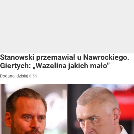
Stanowski przemawiał u Nawrockiego.
Giertych: „Wazelina jakich mało”
Dodano:
dzisiaj
8:56