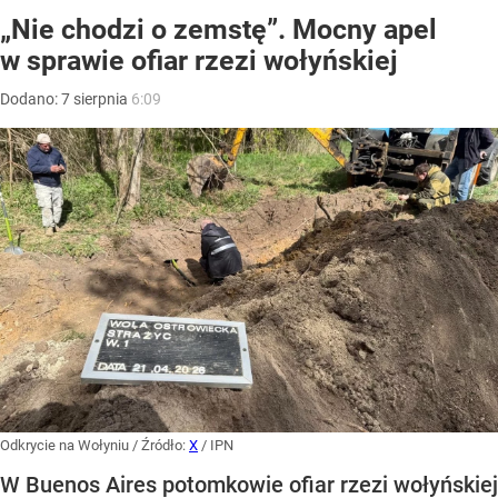
„Nie chodzi o zemstę”. Mocny apel
w sprawie ofiar rzezi wołyńskiej
Dodano:
7
sierpnia
6:09
Odkrycie na Wołyniu
/ Źródło:
X
/
IPN
W Buenos Aires potomkowie ofiar rzezi wołyńskiej