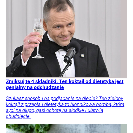
Zmiksuj te 4 składniki. Ten koktajl od dietetyka jest
genialny na odchudzanie
Szukasz sposobu na podjadanie na diecie? Ten zielony
koktajl z przepisu dietetyka to błonnikowa bomba, która
syci na długo, gasi ochotę na słodkie i ułatwia
chudnięcie.