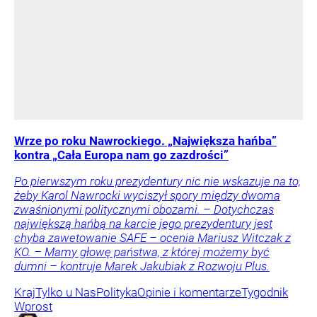
Wrze po roku Nawrockiego. „Największa hańba”
kontra „Cała Europa nam go zazdrości”
Po pierwszym roku prezydentury nic nie wskazuje na to,
żeby Karol Nawrocki wyciszył spory między dwoma
zwaśnionymi politycznymi obozami. – Dotychczas
największą hańbą na karcie jego prezydentury jest
chyba zawetowanie SAFE – ocenia Mariusz Witczak z
KO. – Mamy głowę państwa, z której możemy być
dumni – kontruje Marek Jakubiak z Rozwoju Plus.
Kraj
Tylko u Nas
Polityka
Opinie i komentarze
Tygodnik
Wprost