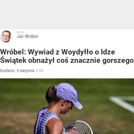
Autor:
Jan Wróbel
Wróbel: Wywiad z Woydyłło o Idze
Świątek obnażył coś znacznie gorszego
Dodano:
5
sierpnia
6:08