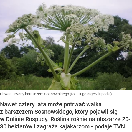
Chwast zwany barszczem Sosnowskiego (fot. Hugo.arg/Wikipedia)
Nawet cztery lata może potrwać walka
z barszczem Sosnowskiego, który pojawił się
w Dolinie Rospudy. Roślina rośnie na obszarze 20-
30 hektarów i zagraża kajakarzom - podaje TVN