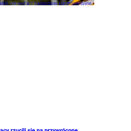
tek, nie jest ani najbardziej kontrowersyjne,
roźniejsze. Problem w tym, że wszyscy
 że tego nie widzą.
acy rzucili się na przywrócone