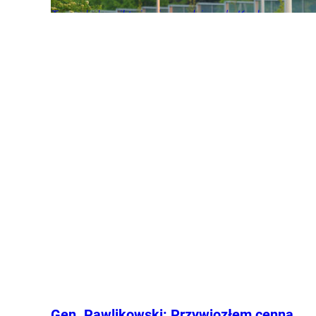
Tego chyba nikt się nie spodziewał. „Kochane
kłopoty” wracają za kulisy. Powstaje dokument o
kultowym serialu.
Seriale
Telewizja
Gwiazdy
Rozrywka
Gen. Pawlikowski: Przywiozłem cenną