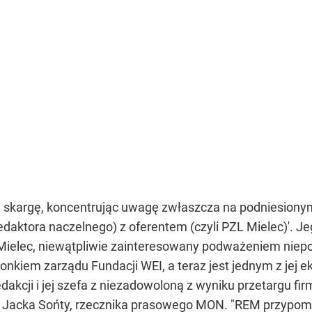
ą skargę, koncentrując uwagę zwłaszcza na podniesionym
daktora naczelnego) z oferentem (czyli PZL Mielec)'. Jeg
L Mielec, niewątpliwie zainteresowany podważeniem niepom
łonkiem zarządu Fundacji WEI, a teraz jest jednym z jej 
dakcji i jej szefa z niezadowoloną z wyniku przetargu f
 Jacka Sońty, rzecznika prasowego MON. "REM przypomin