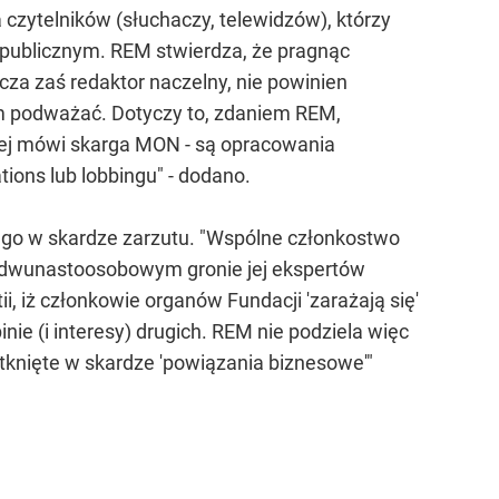
czytelników (słuchaczy, telewidzów), którzy
m publicznym. REM stwierdza, że pragnąc
za zaś redaktor naczelny, nie powinien
zm podważać. Dotyczy to, zdaniem REM,
akiej mówi skarga MON - są opracowania
ions lub lobbingu" - dodano.
nego w skardze zarzutu. "Wspólne członkostwo
 w dwunastoosobowym gronie jej ekspertów
i, iż członkowie organów Fundacji 'zarażają się'
nie (i interesy) drugich. REM nie podziela więc
tknięte w skardze 'powiązania biznesowe'"