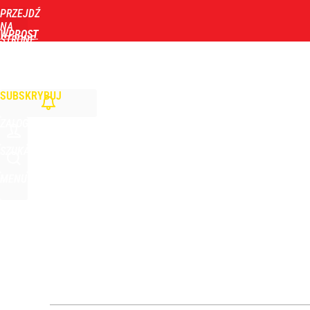
PRZEJDŹ
Udostępnij
3
Skomentuj
NA
WPROST
STRONĘ
GŁÓWNĄ
WIADOMOŚCI
POLITYKA
BIZNES
DOM
ZDROWIE
ROZRYWKA
TYGOD
Wtedy może nastąpić przełom w Trybunale Konstyt
SUBSKRYBUJ
dodaj
ZALOGUJ
Vistula x LOT: Elegancja w podróży. Premiera wspó
SZUKAJ
MENU
dodaj
Prześwietlili 272 tys. wzmianek o Nawrockim. Ten 
2