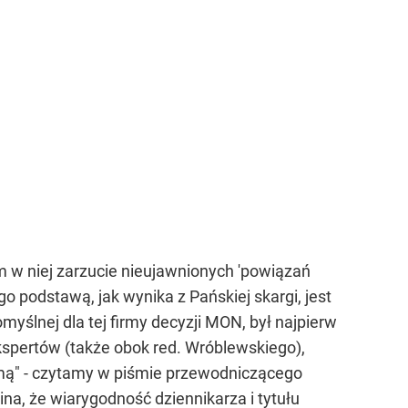
 w niej zarzucie nieujawnionych 'powiązań
o podstawą, jak wynika z Pańskiej skargi, jest
yślnej dla tej firmy decyzji MON, był najpierw
ekspertów (także obok red. Wróblewskiego),
irmą" - czytamy w piśmie przewodniczącego
a, że wiarygodność dziennikarza i tytułu