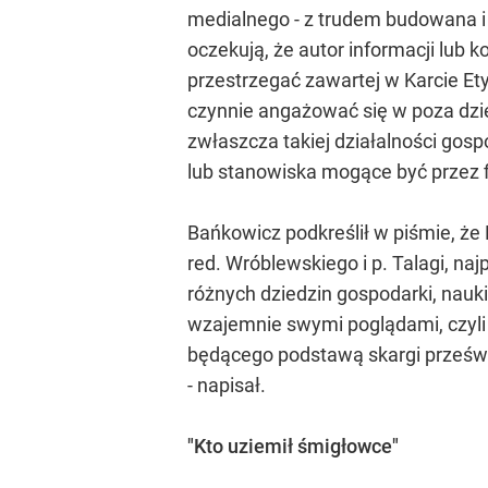
medialnego - z trudem budowana i 
oczekują, że autor informacji lub
przestrzegać zawartej w Karcie Et
czynnie angażować się w poza dzi
zwłaszcza takiej działalności gosp
lub stanowiska mogące być przez f
Bańkowicz podkreślił w piśmie, że
red. Wróblewskiego i p. Talagi, n
różnych dziedzin gospodarki, nauki
wzajemnie swymi poglądami, czyli ż
będącego podstawą skargi prześwia
- napisał.
"Kto uziemił śmigłowce"