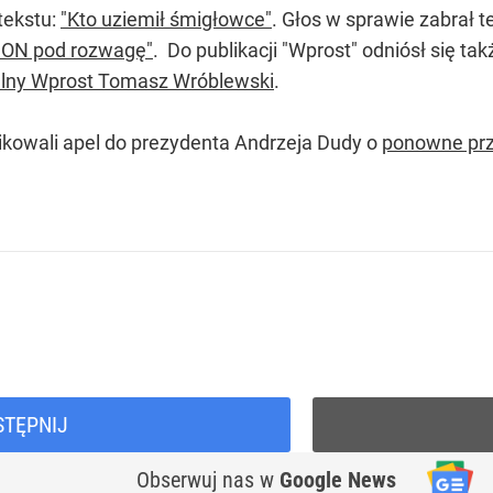
tekstu:
"Kto uziemił śmigłowce"
. Głos w sprawie zabrał t
ON pod rozwagę"
. Do publikacji "Wprost" odniósł się ta
elny Wprost Tomasz Wróblewski
.
ikowali apel do prezydenta Andrzeja Dudy o
ponowne prz
STĘPNIJ
Obserwuj nas
w
Google News