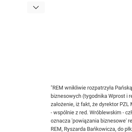
"REM wnikliwie rozpatrzyła Pańsk
biznesowych (tygodnika Wprost i re
założenie, iż fakt, że dyrektor PZ
- wspólnie z red. Wróblewskim - cz
oznacza 'powiązania biznesowe' re
REM, Ryszarda Bańkowicza, do płk