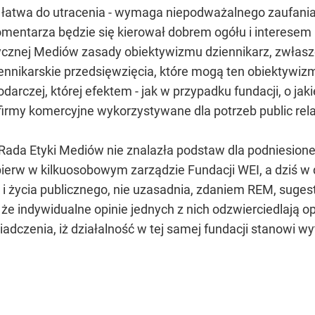
łatwa do utracenia - wymaga niepodważalnego zaufania 
 komentarza będzie się kierował dobrem ogółu i interese
ycznej Mediów zasady obiektywizmu dziennikarz, zwłaszc
ennikarskie przedsięwzięcia, które mogą ten obiektywi
odarczej, której efektem - jak w przypadku fundacji, o j
irmy komercyjne wykorzystywane dla potrzeb public relat
 Rada Etyki Mediów nie znalazła podstaw dla podniesio
ajpierw w kilkuosobowym zarządzie Fundacji WEI, a dziś
 i życia publicznego, nie uzasadnia, zdaniem REM, sugesti
e indywidualne opinie jednych z nich odzwierciedlają opi
dczenia, iż działalność w tej samej fundacji stanowi wy