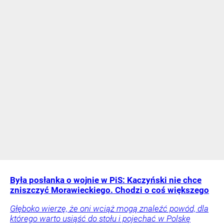
Była posłanka o wojnie w PiS: Kaczyński nie chce
zniszczyć Morawieckiego. Chodzi o coś większego
Głęboko wierzę, że oni wciąż mogą znaleźć powód, dla
którego warto usiąść do stołu i pojechać w Polskę