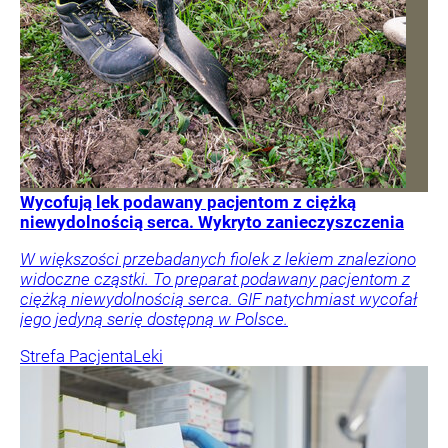
Wycofują lek podawany pacjentom z ciężką
niewydolnością serca. Wykryto zanieczyszczenia
W większości przebadanych fiolek z lekiem znaleziono
widoczne cząstki. To preparat podawany pacjentom z
ciężką niewydolnością serca. GIF natychmiast wycofał
jego jedyną serię dostępną w Polsce.
Strefa Pacjenta
Leki