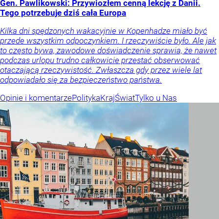
Gen. Pawlikowski: Przywiozłem cenną lekcję z Danii.
Tego potrzebuje dziś cała Europa
Kilka dni spędzonych wakacyjnie w Kopenhadze miało być
przede wszystkim odpoczynkiem. I rzeczywiście było. Ale jak
to często bywa, zawodowe doświadczenie sprawia, że nawet
podczas urlopu trudno całkowicie przestać obserwować
otaczającą rzeczywistość. Zwłaszcza gdy przez wiele lat
odpowiadało się za bezpieczeństwo państwa.
Opinie i komentarze
Polityka
Kraj
Świat
Tylko u Nas