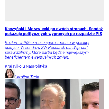
Kaczyński i Morawiecki po dwóch stronach. Sondaż
pokazuje politycznych wygranych po rozpadzie PiS
Rozłam w PiS-ie może sporo zmienić w polskiej
polityce. W sondażu SW Research dla „Wprost”
sprawdziliśmy, która partia będzie największym
beneficjentem ewentualnych zmian.
Kraj
Tylko u Nas
Polityka
Karolina
Trela