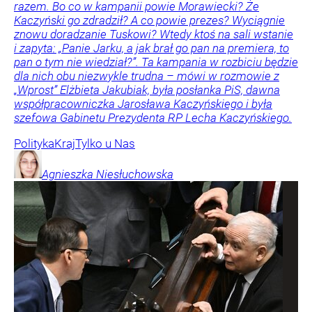
razem. Bo co w kampanii powie Morawiecki? Że
Kaczyński go zdradził? A co powie prezes? Wyciągnie
znowu doradzanie Tuskowi? Wtedy ktoś na sali wstanie
i zapyta: „Panie Jarku, a jak brał go pan na premiera, to
pan o tym nie wiedział?”. Ta kampania w rozbiciu będzie
dla nich obu niezwykle trudna – mówi w rozmowie z
„Wprost” Elżbieta Jakubiak, była posłanka PiS, dawna
współpracowniczka Jarosława Kaczyńskiego i była
szefowa Gabinetu Prezydenta RP Lecha Kaczyńskiego.
Polityka
Kraj
Tylko u Nas
Agnieszka
Niesłuchowska