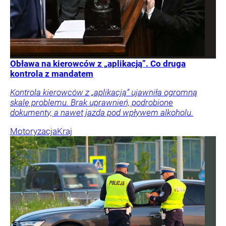
Obława na kierowców z „aplikacją”. Co druga
kontrola z mandatem
Kontrola kierowców z „aplikacją” ujawniła ogromną
skalę problemu. Brak uprawnień, podrobione
dokumenty, a nawet jazda pod wpływem alkoholu.
Motoryzacja
Kraj