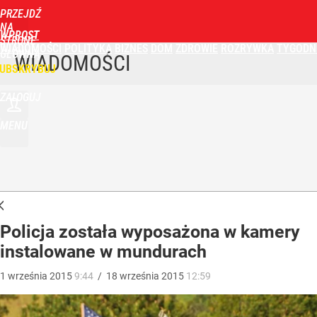
PRZEJDŹ
NA
WPROST
STRONĘ
WIADOMOŚCI
POLITYKA
BIZNES
DOM
ZDROWIE
ROZRYWKA
TYGODN
GŁÓWNĄ
WIADOMOŚCI
UBSKRYBUJ
ZALOGUJ
MENU
Policja została wyposażona w kamery
instalowane w mundurach
1
września
2015
9:44
/
18
września
2015
12:59