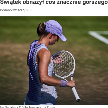
Świątek obnażył coś znacznie gorszego
Dodano:
wczoraj
6:08
Iga Świątek
/ Źródło:
Newspix.pl
/
Zuma