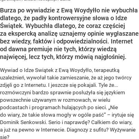
Burza po wywiadzie z Ewą Woydyłło nie wybuchła
dlatego, że padły kontrowersyjne słowa o Idze
Świątek. Wybuchła dlatego, że coraz częściej
za ekspercką analizę uznajemy opinie wygłaszane
bez wiedzy, faktów i odpowiedzialności. Internet
od dawna premiuje nie tych, którzy wiedzą
najwięcej, lecz tych, którzy mówią najgłośniej.
Wywiad o Idze Swiątek z Ewą Woydyłło, terapeutką
uzależnień, wywołał takie zamieszanie, że aż jego twórcy
zdjęli go z Internetu. I jeszcze się pokajali. Tyle że...
rozmówczyni bardzo sprawnie posłużyła się językiem
powszechnie używanym w rozmowach, w wielu
podcastach i programach hulających po sieci. „Nie
do wiary, że takie słowa mogły w ogóle paść” – irytuje się
Dominik Senkowski. Serio i naprawdę? Całkiem do wiary,
a już na pewno w Internecie. Diagnozy z sufitu? Wyżywanie
się?