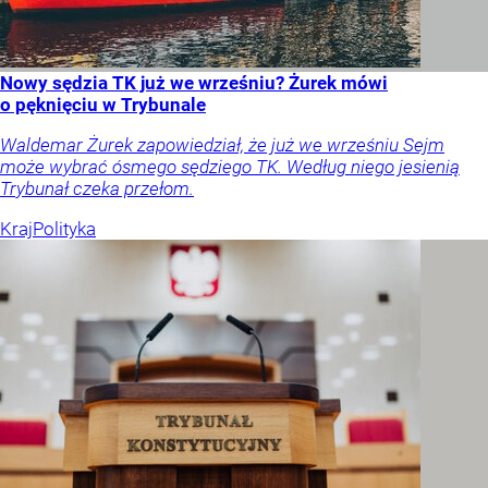
Nowy sędzia TK już we wrześniu? Żurek mówi
o pęknięciu w Trybunale
Waldemar Żurek zapowiedział, że już we wrześniu Sejm
może wybrać ósmego sędziego TK. Według niego jesienią
Trybunał czeka przełom.
Kraj
Polityka