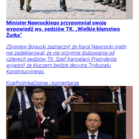
Minister Nawrockiego przypomniał swoją
wypowiedź ws. sędziów TK. „Wielkie kłamstwo
Żurka”
Zbigniew Bogucki zaznaczył, że Karol Nawrocki nigdy
nie zadeklarował, że nie przyjmie ślubowania od
czterech sędziów TK. Szef Kancelarii Prezydenta
wyjaśnił, że kluczem będzie decyzja Trybunału
Konstytucyjnego.
Kraj
Polityka
Opinie i komentarze