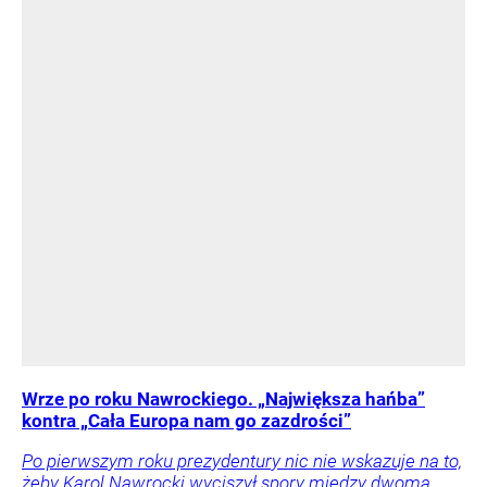
Wrze po roku Nawrockiego. „Największa hańba”
kontra „Cała Europa nam go zazdrości”
Po pierwszym roku prezydentury nic nie wskazuje na to,
żeby Karol Nawrocki wyciszył spory między dwoma