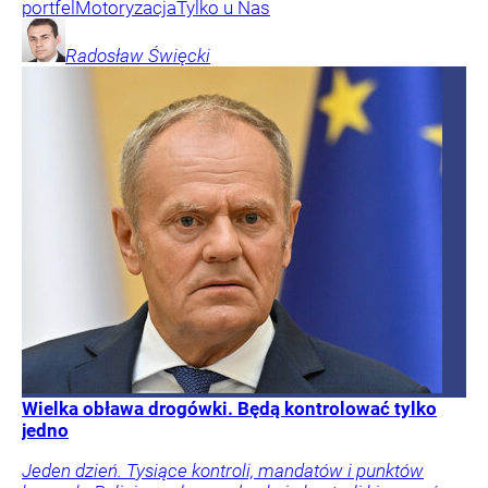
portfel
Motoryzacja
Tylko u Nas
Radosław
Święcki
Wielka obława drogówki. Będą kontrolować tylko
jedno
Jeden dzień. Tysiące kontroli, mandatów i punktów