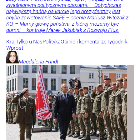
zwaśnionymi politycznymi obozami. – Dotychczas
największą hańbą na karcie jego prezydentury jest
chyba zawetowanie SAFE – ocenia Mariusz Witczak z
KO. – Mamy głowę państwa, z której możemy być
dumni – kontruje Marek Jakubiak z Rozwoju Plus.
Kraj
Tylko u Nas
Polityka
Opinie i komentarze
Tygodnik
Wprost
Magdalena
Frindt