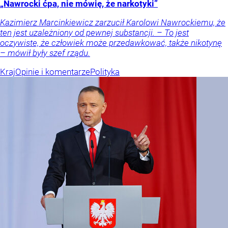
„Nawrocki ćpa, nie mówię, że narkotyki”
Kazimierz Marcinkiewicz zarzucił Karolowi Nawrockiemu, że
ten jest uzależniony od pewnej substancji. – To jest
oczywiste, że człowiek może przedawkować, także nikotynę
– mówił były szef rządu.
Kraj
Opinie i komentarze
Polityka