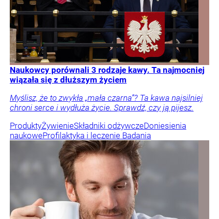
Naukowcy porównali 3 rodzaje kawy. Ta najmocniej
wiązała się z dłuższym życiem
Myślisz, że to zwykła „mała czarna”? Ta kawa najsilniej
chroni serce i wydłuża życie. Sprawdź, czy ją pijesz.
Produkty
Żywienie
Składniki odżywcze
Doniesienia
naukowe
Profilaktyka i leczenie
Badania