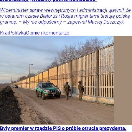
Wiceminister spraw wewnętrznych i administracji ujawnił, że
w ostatnim czasie Białoruś i Rosja migrantami testują polską
granicę. – My nie odpuścimy – zapewnił Maciej Duszczyk.
Kraj
Polityka
Opinie i komentarze
Były premier w rządzie PiS o próbie otrucia prezydenta.