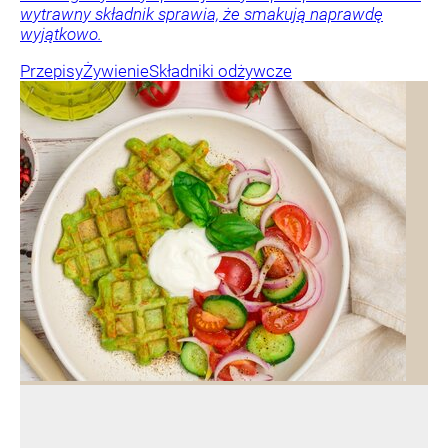
wytrawny składnik sprawia, że smakują naprawdę
wyjątkowo.
Przepisy
Żywienie
Składniki odżywcze