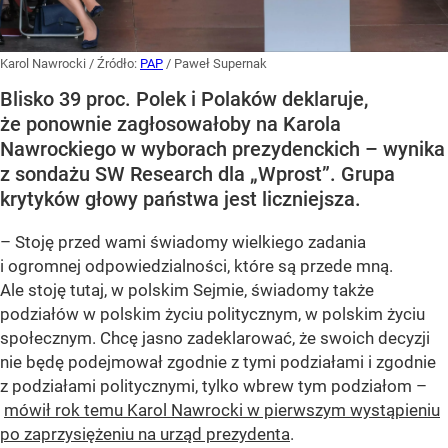
Karol Nawrocki
/ Źródło:
PAP
/
Paweł Supernak
Blisko 39 proc. Polek i Polaków deklaruje,
że ponownie zagłosowałoby na Karola
Nawrockiego w wyborach prezydenckich – wynika
z sondażu SW Research dla „Wprost”. Grupa
krytyków głowy państwa jest liczniejsza.
– Stoję przed wami świadomy wielkiego zadania
i ogromnej odpowiedzialności, które są przede mną.
Ale stoję tutaj, w polskim Sejmie, świadomy także
podziałów w polskim życiu politycznym, w polskim życiu
społecznym. Chcę jasno zadeklarować, że swoich decyzji
nie będę podejmował zgodnie z tymi podziałami i zgodnie
z podziałami politycznymi, tylko wbrew tym podziałom –
mówił rok temu Karol Nawrocki w pierwszym wystąpieniu
po zaprzysiężeniu na urząd prezydenta
.