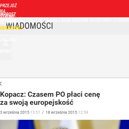
PRZEJDŹ
NA
WPROST
STRONĘ
WIADOMOŚCI
POLITYKA
BIZNES
DOM
ZDROWIE
ROZRYWKA
TYGODN
GŁÓWNĄ
WIADOMOŚCI
UBSKRYBUJ
ZALOGUJ
MENU
Kopacz: Czasem PO płaci cenę
za swoją europejskość
3
września
2015
13:51
/
18
września
2015
12:59