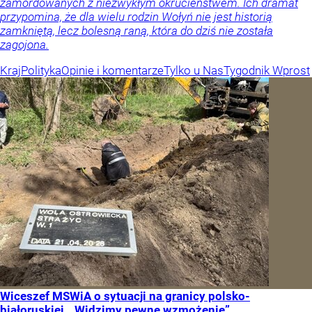
zamordowanych z niezwykłym okrucieństwem. Ich dramat
przypomina, że dla wielu rodzin Wołyń nie jest historią
zamkniętą, lecz bolesną raną, która do dziś nie została
zagojona.
Kraj
Polityka
Opinie i komentarze
Tylko u Nas
Tygodnik Wprost
Wiceszef MSWiA o sytuacji na granicy polsko-
białoruskiej. „Widzimy pewne wzmożenie”