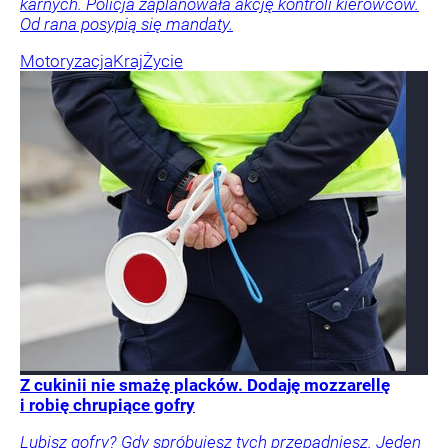
karnych. Policja zaplanowała akcję kontroli kierowców.
Od rana posypią się mandaty.
Motoryzacja
Kraj
Życie
Z cukinii nie smażę placków. Dodaję mozzarellę
i robię chrupiące gofry
Lubisz gofry? Gdy spróbujesz tych przepadniesz. Jeden